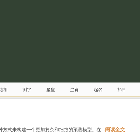
痣相
测字
星座
生肖
起名
择吉
方式来构建一个更加复杂和细致的预测模型。在...
阅读全文