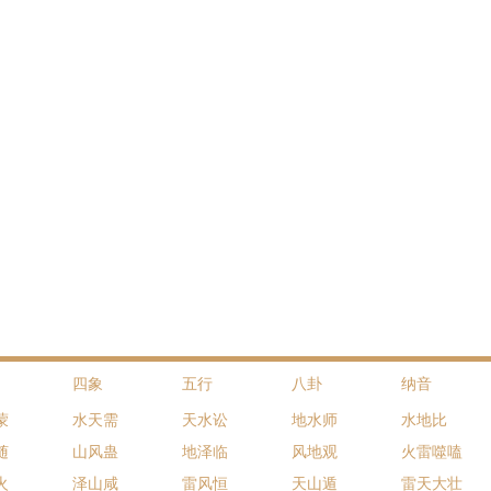
四象
五行
八卦
纳音
蒙
水天需
天水讼
地水师
水地比
随
山风蛊
地泽临
风地观
火雷噬嗑
火
泽山咸
雷风恒
天山遁
雷天大壮