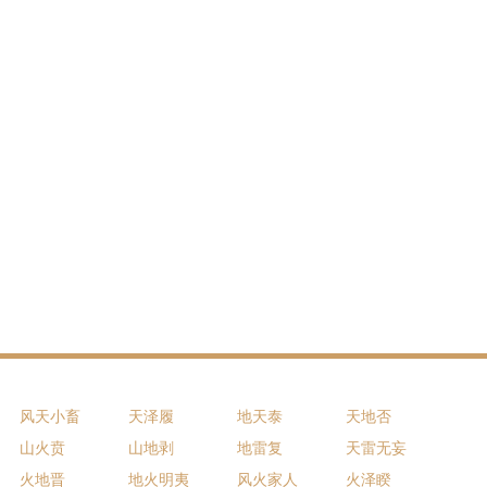
风天小畜
天泽履
地天泰
天地否
山火贲
山地剥
地雷复
天雷无妄
火地晋
地火明夷
风火家人
火泽睽