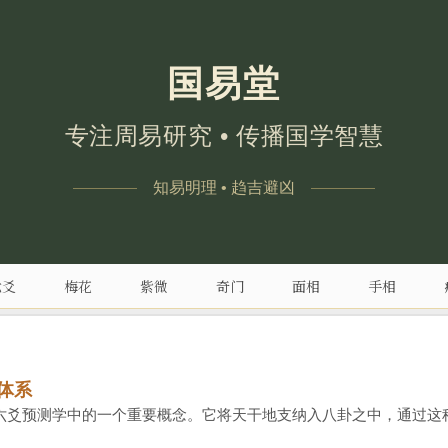
国易堂
专注周易研究 • 传播国学智慧
知易明理 • 趋吉避凶
六爻
梅花
紫微
奇门
面相
手相
体系
六爻预测学中的一个重要概念。它将天干地支纳入八卦之中，通过这种