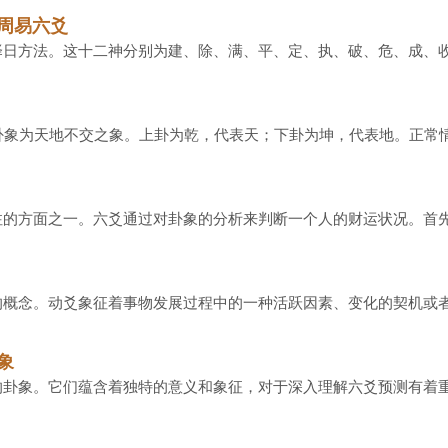
周易六爻
日方法。这十二神分别为建、除、满、平、定、执、破、危、成、收、
卦象为天地不交之象。上卦为乾，代表天；下卦为坤，代表地。正常情
的方面之一。六爻通过对卦象的分析来判断一个人的财运状况。首先，
概念。动爻象征着事物发展过程中的一种活跃因素、变化的契机或者说
象
卦象。它们蕴含着独特的意义和象征，对于深入理解六爻预测有着重要