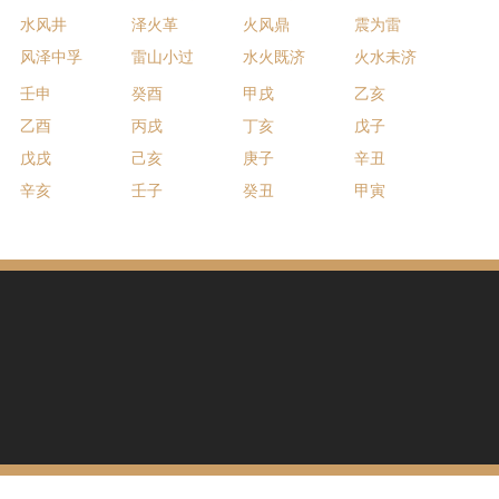
水风井
泽火革
火风鼎
震为雷
风泽中孚
雷山小过
水火既济
火水未济
壬申
癸酉
甲戌
乙亥
乙酉
丙戌
丁亥
戊子
戊戌
己亥
庚子
辛丑
辛亥
壬子
癸丑
甲寅