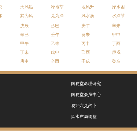
夬
天风姤
泽地萃
地风升
泽水困
旅
巽为风
兑为泽
风水涣
水泽节
戊辰
己巳
庚午
辛未
辛巳
壬午
癸未
甲申
甲午
乙未
丙申
丁酉
丁未
戊申
己酉
庚戌
庚申
辛酉
壬戌
癸亥
国易堂命理研究
国易堂会员中心
易经六爻占卜
风水布局调整