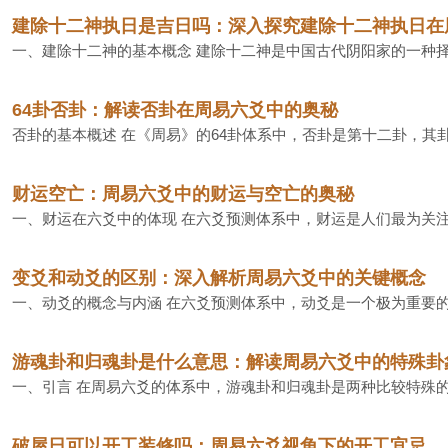
建除十二神执日是吉日吗：深入探究建除十二神执日在
一、建除十二神的基本概念 建除十二神是中国古代阴阳家的一种择
64卦否卦：解读否卦在周易六爻中的奥秘
否卦的基本概述 在《周易》的64卦体系中，否卦是第十二卦，其
财运空亡：周易六爻中的财运与空亡的奥秘
一、财运在六爻中的体现 在六爻预测体系中，财运是人们最为关注
变爻和动爻的区别：深入解析周易六爻中的关键概念
一、动爻的概念与内涵 在六爻预测体系中，动爻是一个极为重要的
游魂卦和归魂卦是什么意思：解读周易六爻中的特殊卦
一、引言 在周易六爻的体系中，游魂卦和归魂卦是两种比较特殊的
破屋日可以开工装修吗：周易六爻视角下的开工宜忌