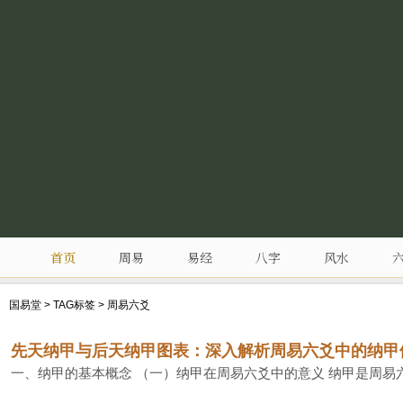
首页
周易
易经
八字
风水
国易堂
>
TAG标签
> 周易六爻
先天纳甲与后天纳甲图表：深入解析周易六爻中的纳甲
一、纳甲的基本概念 （一）纳甲在周易六爻中的意义 纳甲是周易