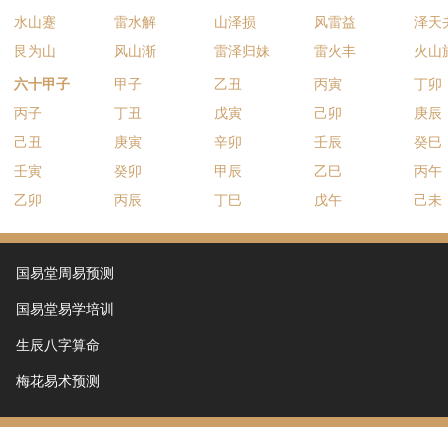
水山蹇
雷水解
山泽损
风雷益
泽天
艮为山
风山渐
雷泽归妹
雷火丰
火山
六十甲子
甲子
乙丑
丙寅
丁卯
丙子
丁丑
戊寅
己卯
庚辰
己丑
庚寅
辛卯
壬辰
癸巳
壬寅
癸卯
甲辰
乙巳
丙午
乙卯
丙辰
丁巳
戊午
己未
国易堂周易预测
国易堂易学培训
生辰八字算命
梅花易术预测