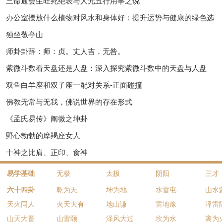
三命通会生旺死绝表与人元五行用事之说
办公室摆放什么植物对风水和身体好：提升运势与健康的绿色选
独坐敬亭山
师卦卦辞：师：贞。丈人吉，无咎。
紫微斗数看天盘还是人盘：深入探究紫微斗数中的天盘与人盘
双鱼白羊座和双子座一配对关系-正面碰撞
佛教无常与无我，佛说世界的存在形式
《孟氏易传》阐微之坤卦
野心勃勃的摩羯座女人
十神之比肩、正印、食神
易学基础
无极
太极
阴阳
三才
六十四卦
乾为天
坤为地
水雷屯
山水
天火同人
火天大有
地山谦
雷地豫
泽雷
山天大畜
山雷颐
泽风大过
坎为水
离为