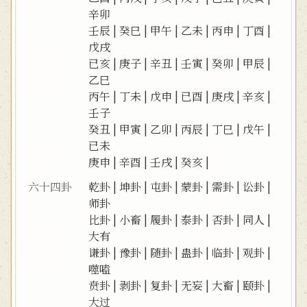
辛卯
壬辰
|
癸巳
|
甲午
|
乙未
|
丙申
|
丁酉
|
戊戌
已亥
|
庚子
|
辛丑
|
壬寅
|
癸卯
|
甲辰
|
乙巳
丙午
|
丁未
|
戊申
|
已酉
|
庚戌
|
辛亥
|
壬子
癸丑
|
甲寅
|
乙卯
|
丙辰
|
丁巳
|
戊午
|
已未
庚申
|
辛酉
|
壬戌
|
癸亥
|
六十四卦
乾卦
|
坤卦
|
屯卦
|
蒙卦
|
需卦
|
讼卦
|
师卦
比卦
|
小畜
|
履卦
|
泰卦
|
否卦
|
同人
|
大有
谦卦
|
豫卦
|
随卦
|
蛊卦
|
临卦
|
观卦
|
噬嗑
贲卦
|
剥卦
|
复卦
|
无妄
|
大畜
|
颐卦
|
大过