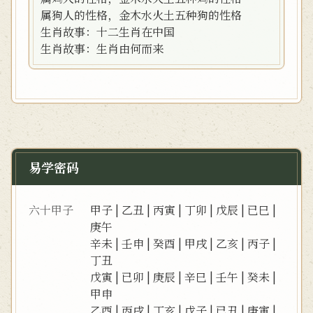
属狗人的性格，金木水火土五种狗的性格
生肖故事：十二生肖在中国
生肖故事：生肖由何而来
易学密码
六十甲子
甲子
|
乙丑
|
丙寅
|
丁卯
|
戊辰
|
已巳
|
庚午
辛未
|
壬申
|
癸酉
|
甲戌
|
乙亥
|
丙子
|
丁丑
戊寅
|
已卯
|
庚辰
|
辛巳
|
壬午
|
癸未
|
甲申
乙酉
|
丙戌
|
丁亥
|
戊子
|
已丑
|
庚寅
|