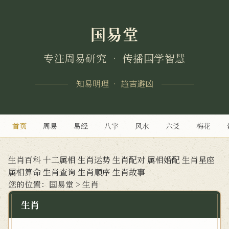
国易堂
专注周易研究 • 传播国学智慧
知易明理 • 趋吉避凶
首页
周易
易经
八字
风水
六爻
梅花
生肖百科
十二属相
生肖运势
生肖配对
属相婚配
生肖星座
属相算命
生肖查询
生肖顺序
生肖故事
您的位置：
国易堂
>
生肖
生肖