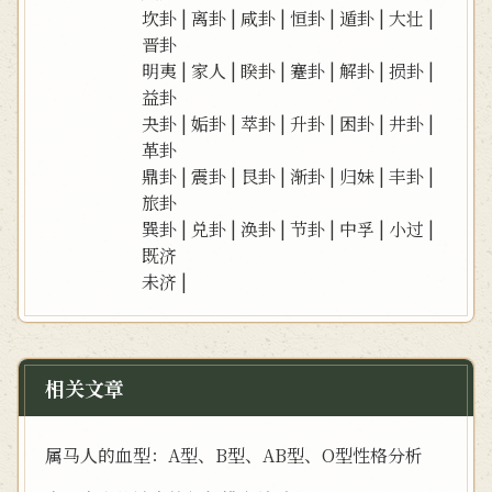
坎卦
|
离卦
|
咸卦
|
恒卦
|
遁卦
|
大壮
|
晋卦
明夷
|
家人
|
睽卦
|
蹇卦
|
解卦
|
损卦
|
益卦
夬卦
|
姤卦
|
萃卦
|
升卦
|
困卦
|
井卦
|
革卦
鼎卦
|
震卦
|
艮卦
|
渐卦
|
归妹
|
丰卦
|
旅卦
巽卦
|
兑卦
|
涣卦
|
节卦
|
中孚
|
小过
|
既济
未济
|
相关文章
属马人的血型：A型、B型、AB型、O型性格分析