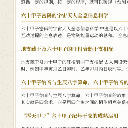
遵循一定的规则，按一定的程序，就可以破译（预测）
六十甲子密码的宇宙天人全息信息科学
六十甲子密码的宇宙天人全息信息科学 中医是以六
互动过程的全息表述，是物资能量运动的总和。 全息就
地支藏干及六十甲子的旺相衰弱干支相配
地支藏干及六十甲子的旺相衰弱干支相配 古人创设
时，例如甲年寅月乙日卯时、乙年卯月丙日辰时等。但
六十甲子纳音与生辰八字算命，六十甲子纳音
六十甲子纳音与生辰八字算命，六十甲子纳音的取象 
其实就是四象术。它是用四个象之间的相生相克关系来
“浑天甲子”六十甲子纪年干支的成熟运用