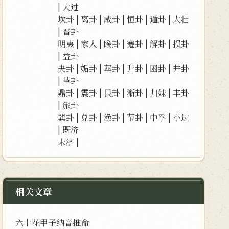
|
大过
坎卦
|
离卦
|
咸卦
|
恒卦
|
遁卦
|
大壮
|
晋卦
明夷
|
家人
|
睽卦
|
蹇卦
|
解卦
|
损卦
|
益卦
夬卦
|
姤卦
|
萃卦
|
升卦
|
困卦
|
井卦
|
革卦
鼎卦
|
震卦
|
艮卦
|
渐卦
|
归妹
|
丰卦
|
旅卦
巽卦
|
兑卦
|
涣卦
|
节卦
|
中孚
|
小过
|
既济
未济
|
相关文章
六十花甲子纳音推命