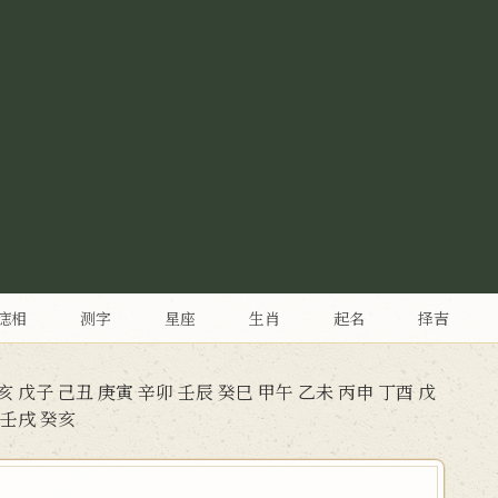
痣相
测字
星座
生肖
起名
择吉
亥
戊子
己丑
庚寅
辛卯
壬辰
癸巳
甲午
乙未
丙申
丁酉
戊
壬戌
癸亥