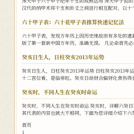
浑天甲子六十甲子纪年干支的成熟运用 浑天甲子说的
汉代的纳甲术将干支和卦爻之间进行相互配对，以十个
六十甲子表：六十花甲子表推算快速记忆法
六十甲子表，发现万年历上因历史缘故而有多处的遗
版了第一套新中国万年历，准确无误。 凡论命首先必须
癸亥日生人，日柱癸亥2013年运势
癸亥日生人，日柱癸亥2013年运势 日柱癸亥2013
十二宫位看，是临帝旺。癸亥日劫财合偏财化食伤得长
癸亥时，不同人生在癸亥时命运
癸亥时，不同人生在癸亥时命运 癸亥时，详解六癸日
其代表的内容也就大不相同，下面为您详细介绍下六癸
首页
1