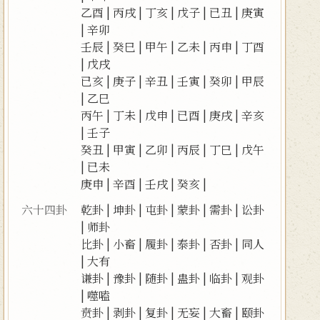
乙酉
|
丙戌
|
丁亥
|
戊子
|
已丑
|
庚寅
|
辛卯
壬辰
|
癸巳
|
甲午
|
乙未
|
丙申
|
丁酉
|
戊戌
已亥
|
庚子
|
辛丑
|
壬寅
|
癸卯
|
甲辰
|
乙巳
丙午
|
丁未
|
戊申
|
已酉
|
庚戌
|
辛亥
|
壬子
癸丑
|
甲寅
|
乙卯
|
丙辰
|
丁巳
|
戊午
|
已未
庚申
|
辛酉
|
壬戌
|
癸亥
|
六十四卦
乾卦
|
坤卦
|
屯卦
|
蒙卦
|
需卦
|
讼卦
|
师卦
比卦
|
小畜
|
履卦
|
泰卦
|
否卦
|
同人
|
大有
谦卦
|
豫卦
|
随卦
|
蛊卦
|
临卦
|
观卦
|
噬嗑
贲卦
|
剥卦
|
复卦
|
无妄
|
大畜
|
颐卦