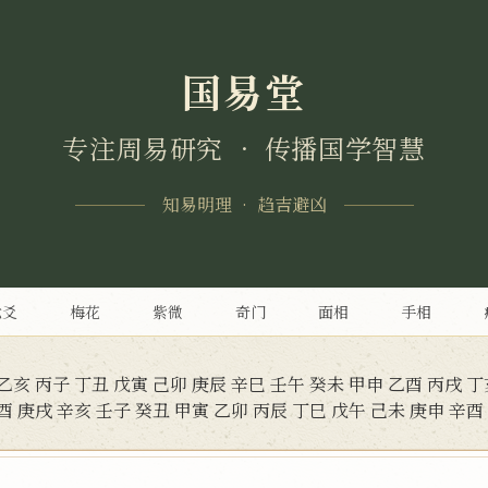
国易堂
专注周易研究 • 传播国学智慧
知易明理 • 趋吉避凶
六爻
梅花
紫微
奇门
面相
手相
乙亥
丙子
丁丑
戊寅
己卯
庚辰
辛巳
壬午
癸未
甲申
乙酉
丙戌
丁
酉
庚戌
辛亥
壬子
癸丑
甲寅
乙卯
丙辰
丁巳
戊午
己未
庚申
辛酉