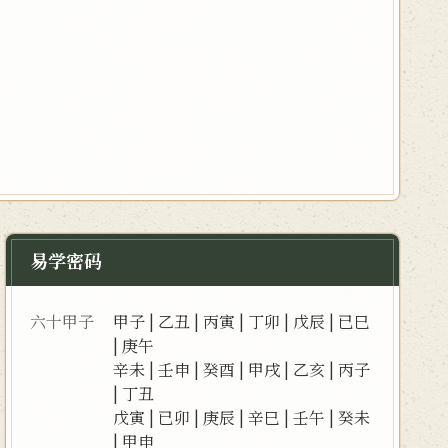
易学密码
六十甲子
甲子
|
乙丑
|
丙寅
|
丁卯
|
戊辰
|
已巳
|
庚午
辛未
|
壬申
|
癸酉
|
甲戌
|
乙亥
|
丙子
|
丁丑
戊寅
|
已卯
|
庚辰
|
辛巳
|
壬午
|
癸未
|
甲申