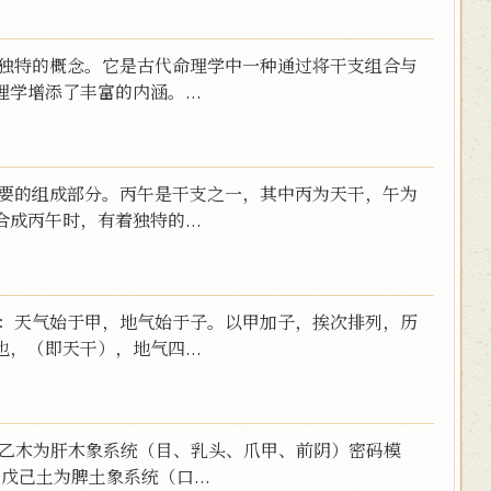
个独特的概念。它是古代命理学中一种通过将干支组合与
学增添了丰富的内涵。...
重要的组成部分。丙午是干支之一，其中丙为天干，午为
成丙午时，有着独特的...
经曰：天气始于甲，地气始于子。以甲加子，挨次排列，历
，（即天干），地气四...
 甲乙木为肝木象系统（目、乳头、爪甲、前阴）密码模
戊己土为脾土象系统（口...