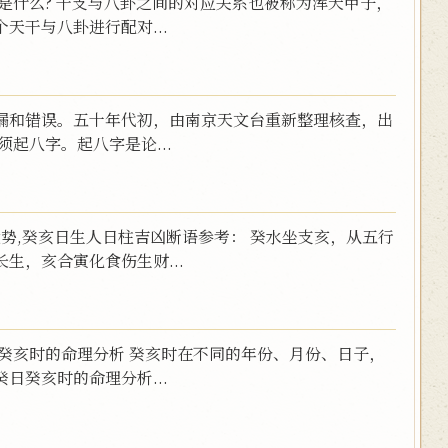
是什么? 干支与八卦之间的对应关系也被称为浑天甲子，
天干与八卦进行配对...
漏和错误。五十年代初，由南京天文台重新整理核查，出
起八字。起八字是论...
年运势,癸亥日生人日柱吉凶断语参考： 癸水坐支亥，从五行
生，亥合寅化食伤生财...
癸亥时的命理分析 癸亥时在不同的年份、月份、日子，
日癸亥时的命理分析...