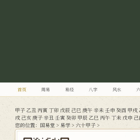
首页
周易
易经
八字
风水
甲子
乙丑
丙寅
丁卯
戊辰
己巳
庚午
辛未
壬申
癸酉
甲戌
戌
己亥
庚子
辛丑
壬寅
癸卯
甲辰
乙巳
丙午
丁未
戊申
己
您的位置：
国易堂
>
易学
>
六十甲子
>