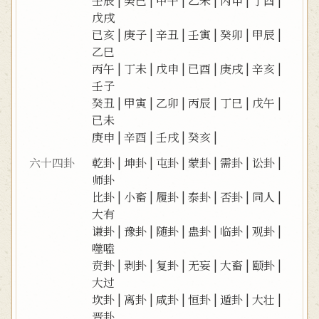
壬辰
|
癸巳
|
甲午
|
乙未
|
丙申
|
丁酉
|
戊戌
已亥
|
庚子
|
辛丑
|
壬寅
|
癸卯
|
甲辰
|
乙巳
丙午
|
丁未
|
戊申
|
已酉
|
庚戌
|
辛亥
|
壬子
癸丑
|
甲寅
|
乙卯
|
丙辰
|
丁巳
|
戊午
|
已未
庚申
|
辛酉
|
壬戌
|
癸亥
|
六十四卦
乾卦
|
坤卦
|
屯卦
|
蒙卦
|
需卦
|
讼卦
|
师卦
比卦
|
小畜
|
履卦
|
泰卦
|
否卦
|
同人
|
大有
谦卦
|
豫卦
|
随卦
|
蛊卦
|
临卦
|
观卦
|
噬嗑
贲卦
|
剥卦
|
复卦
|
无妄
|
大畜
|
颐卦
|
大过
坎卦
|
离卦
|
咸卦
|
恒卦
|
遁卦
|
大壮
|
晋卦