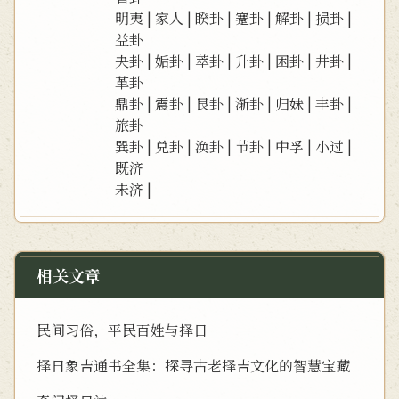
明夷
|
家人
|
睽卦
|
蹇卦
|
解卦
|
损卦
|
益卦
夬卦
|
姤卦
|
萃卦
|
升卦
|
困卦
|
井卦
|
革卦
鼎卦
|
震卦
|
艮卦
|
渐卦
|
归妹
|
丰卦
|
旅卦
巽卦
|
兑卦
|
涣卦
|
节卦
|
中孚
|
小过
|
既济
未济
|
相关文章
民间习俗，平民百姓与择日
择日象吉通书全集：探寻古老择吉文化的智慧宝藏