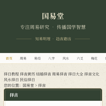
国易堂
专注周易研究 • 传播国学智慧
知易明理 • 趋吉避凶
首页
周易
易经
八字
风水
六爻
梅花
择日教程
择吉黄历
结婚择吉
周易择吉
择日大全
择吉文化
风水择日
民俗择日
您的位置：
国易堂
>
择吉
择吉