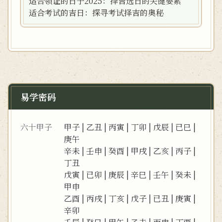
适合领证的日子2025：择吉选日的关键要素
适合考试的吉日：探寻考试择吉的奥秘
易学密码
六十甲子
甲子
|
乙丑
|
丙寅
|
丁卯
|
戊辰
|
已巳
|
庚午
辛未
|
壬申
|
癸酉
|
甲戌
|
乙亥
|
丙子
|
丁丑
戊寅
|
已卯
|
庚辰
|
辛巳
|
壬午
|
癸未
|
甲申
乙酉
|
丙戌
|
丁亥
|
戊子
|
已丑
|
庚寅
|
辛卯