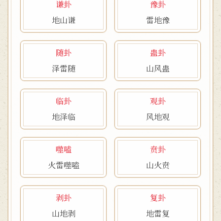
谦卦
豫卦
地山谦
雷地豫
随卦
蛊卦
泽雷随
山风蛊
临卦
观卦
地泽临
风地观
噬嗑
贲卦
火雷噬嗑
山火贲
剥卦
复卦
山地剥
地雷复