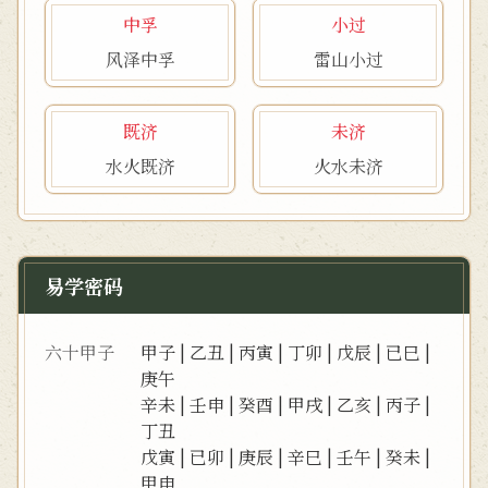
中孚
小过
风泽中孚
雷山小过
既济
未济
水火既济
火水未济
易学密码
六十甲子
甲子
|
乙丑
|
丙寅
|
丁卯
|
戊辰
|
已巳
|
庚午
辛未
|
壬申
|
癸酉
|
甲戌
|
乙亥
|
丙子
|
丁丑
戊寅
|
已卯
|
庚辰
|
辛巳
|
壬午
|
癸未
|
甲申