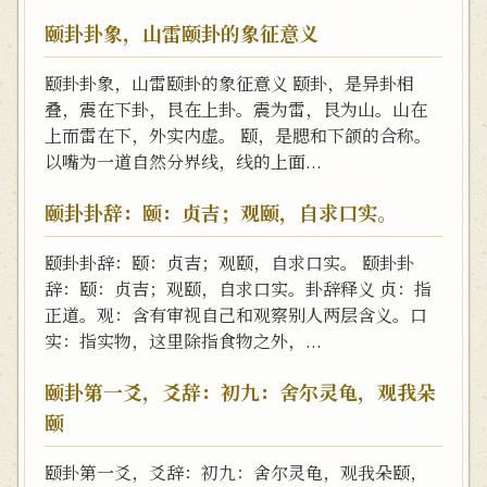
颐卦卦象，山雷颐卦的象征意义
颐卦卦象，山雷颐卦的象征意义 颐卦，是异卦相
叠，震在下卦，艮在上卦。震为雷，艮为山。山在
上而雷在下，外实内虚。 颐，是腮和下颌的合称。
以嘴为一道自然分界线，线的上面...
颐卦卦辞：颐：贞吉；观颐，自求口实。
颐卦卦辞：颐：贞吉；观颐，自求口实。 颐卦卦
辞：颐：贞吉；观颐，自求口实。卦辞释义 贞：指
正道。观：含有审视自己和观察别人两层含义。口
实：指实物，这里除指食物之外，...
颐卦第一爻，爻辞：初九：舍尔灵龟，观我朵
颐
颐卦第一爻，爻辞：初九：舍尔灵龟，观我朵颐，