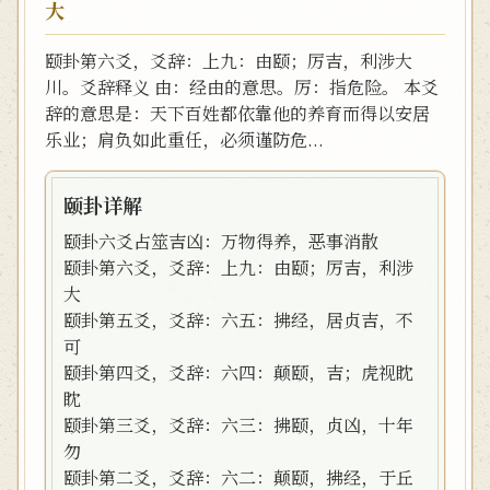
大
颐卦第六爻，爻辞：上九：由颐；厉吉，利涉大
川。爻辞释义 由：经由的意思。厉：指危险。 本爻
辞的意思是：天下百姓都依靠他的养育而得以安居
乐业；肩负如此重任，必须谨防危...
颐卦详解
颐卦六爻占筮吉凶：万物得养，恶事消散
颐卦第六爻，爻辞：上九：由颐；厉吉，利涉
大
颐卦第五爻，爻辞：六五：拂经，居贞吉，不
可
颐卦第四爻，爻辞：六四：颠颐，吉；虎视眈
眈
颐卦第三爻，爻辞：六三：拂颐，贞凶，十年
勿
颐卦第二爻，爻辞：六二：颠颐，拂经，于丘