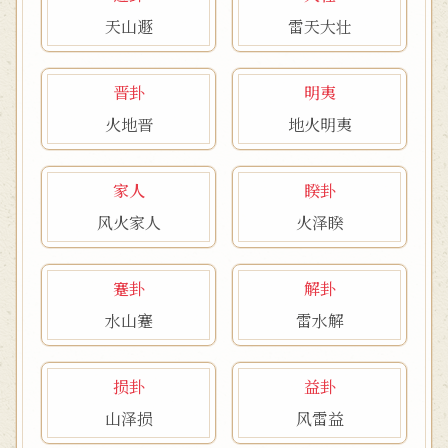
天山遯
雷天大壮
晋卦
明夷
火地晋
地火明夷
家人
睽卦
风火家人
火泽睽
蹇卦
解卦
水山蹇
雷水解
损卦
益卦
山泽损
风雷益