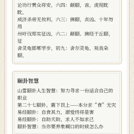
论功行赏众将安，六四：颠颐，吉，虎视眈
眈，
成济杀帝无攸利，六三：拂颐，贞凶。十年勿
用
州吁伐郑实征凶，六二：颠颐、拂经于丘颐，
征
舍灵龟邯郸学步，初九：舍尔灵龟，观我朵
颐，
颐卦智慧
山雷颐卦人生智慧：努力寻求一份适合自己的
职业
第二十七颐卦，震下艮上——本分求“食”无灾
易经颐卦：自食其力，溺爱终将是害
易经颐卦：自助天助，求人不如求己
颐卦智慧：当你要养象糊口的时候怎么办