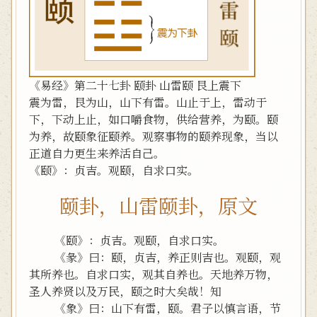
《易经》第二十七卦 颐卦 山雷颐 艮上震下
震为雷，艮为山，山下有雷。山止于上，雷动于
下，下动上止，如口嚼食物，供给营养，为颐。颐
为养，故颐象征颐养。观察事物的颐养现象，当以
正道自力更生来养活自己。
《颐》：贞吉。观颐，自求口实。
颐卦，山雷颐卦，原文
《颐》：贞吉。观颐，自求口实。
《彖》曰：颐，贞吉，养正则吉也。观颐，观
其所养也。自求口实，观其自养也。天地养万物，
圣人养贤以及万民，颐之时大矣哉！知
《象》曰：山下有雷，颐。君子以慎言语，节