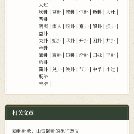
大过
坎卦
|
离卦
|
咸卦
|
恒卦
|
遁卦
|
大壮
|
晋卦
明夷
|
家人
|
睽卦
|
蹇卦
|
解卦
|
损卦
|
益卦
夬卦
|
姤卦
|
萃卦
|
升卦
|
困卦
|
井卦
|
革卦
鼎卦
|
震卦
|
艮卦
|
渐卦
|
归妹
|
丰卦
|
旅卦
巽卦
|
兑卦
|
涣卦
|
节卦
|
中孚
|
小过
|
既济
未济
|
相关文章
颐卦卦象，山雷颐卦的象征意义