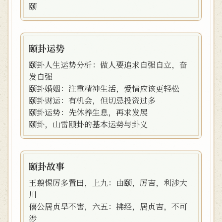
颐
颐卦运势
颐卦人生运势分析：做人要追求自强自立，奋
发自强
颐卦婚姻：注重精神生活，爱情应该更轻松
颐卦财运：有机会，但切忌投资过多
颐卦运势：先休养生息，再求发展
颐卦，山雷颐卦的基本运势与卦义
颐卦故事
王翦惕厉多置田，上九：由颐，厉吉，利涉大
川
僖公居贞旱不害，六五：拂经，居贞吉，不可
涉