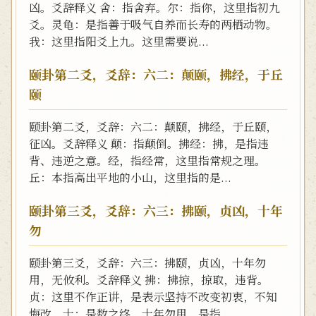
凶。爻辞释义 舍：指舍弃。尔：指你，这里指初九
爻。灵龟：是指善于吸气自养而长寿的两栖动物。
我：这里指阳爻上九。这里需要说...
颐卦第二爻，爻辞：六二：颠颐，拂经，于丘
颐
颐卦第二爻，爻辞：六二：颠颐，拂经，于丘颐，
征凶。爻辞释义 颠：指颠倒。拂经：拂，是指违
背、违逆之意。经，指经常，这里指常规之理。
丘：本指高出平地的小山，这里指的是...
颐卦第三爻，爻辞：六三：拂颐，贞凶，十年
勿
颐卦第三爻，爻辞：六三：拂颐，贞凶，十年勿
用，无攸利。爻辞释义 拂：拂掠，掠取，违背。
贞：这里不作正讲，是表示坚持不改变初衷，不知
悔改。十：是数之终，十年勿用，是指...