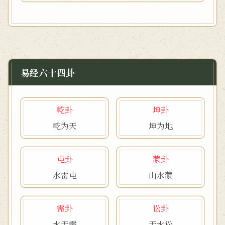
易经六十四卦
乾卦
坤卦
乾为天
坤为地
屯卦
蒙卦
水雷屯
山水蒙
需卦
讼卦
水天需
天水讼