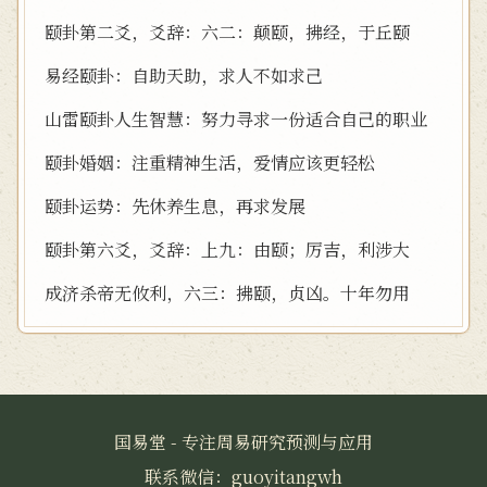
颐卦第二爻，爻辞：六二：颠颐，拂经，于丘颐
易经颐卦：自助天助，求人不如求己
山雷颐卦人生智慧：努力寻求一份适合自己的职业
颐卦婚姻：注重精神生活，爱情应该更轻松
颐卦运势：先休养生息，再求发展
颐卦第六爻，爻辞：上九：由颐；厉吉，利涉大
成济杀帝无攸利，六三：拂颐，贞凶。十年勿用
国易堂 - 专注周易研究预测与应用
联系微信：guoyitangwh