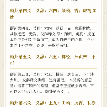
颐卦第四爻，爻辞：六四：颠颐，吉；虎视眈
眈
颐卦第四爻，爻辞：六四：颠颐，吉；虎视眈眈，
其欲逐逐，无咎。爻辞释义 颠：颠倒。虎视：虎在
本卦中是相对于龟而言，龟为自养于内之物，虎为
求养于外之物。逐逐：是指前后相...
颐卦第五爻，爻辞：六五：拂经，居贞吉，不
可
颐卦第五爻，爻辞：六五：拂经，居贞吉，不可涉
大川。 爻辞释义拂经：违背常理。 本爻辞的意思
是：违背了颐养的常理，但坚守正道就会吉祥。不
可以远涉大江大河。 颐卦第五爻，...
颐卦第六爻，爻辞：上九：由颐；厉吉，利涉