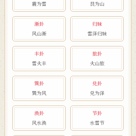
震为雷
艮为山
渐卦
归妹
风山渐
雷泽归妹
丰卦
旅卦
雷火丰
火山旅
巽卦
兑卦
巽为风
兑为泽
涣卦
节卦
风水涣
水雷节