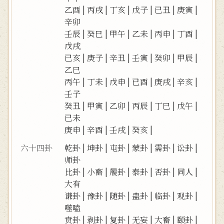
乙酉
|
丙戌
|
丁亥
|
戊子
|
已丑
|
庚寅
|
辛卯
壬辰
|
癸巳
|
甲午
|
乙未
|
丙申
|
丁酉
|
戊戌
已亥
|
庚子
|
辛丑
|
壬寅
|
癸卯
|
甲辰
|
乙巳
丙午
|
丁未
|
戊申
|
已酉
|
庚戌
|
辛亥
|
壬子
癸丑
|
甲寅
|
乙卯
|
丙辰
|
丁巳
|
戊午
|
已未
庚申
|
辛酉
|
壬戌
|
癸亥
|
六十四卦
乾卦
|
坤卦
|
屯卦
|
蒙卦
|
需卦
|
讼卦
|
师卦
比卦
|
小畜
|
履卦
|
泰卦
|
否卦
|
同人
|
大有
谦卦
|
豫卦
|
随卦
|
蛊卦
|
临卦
|
观卦
|
噬嗑
贲卦
|
剥卦
|
复卦
|
无妄
|
大畜
|
颐卦
|