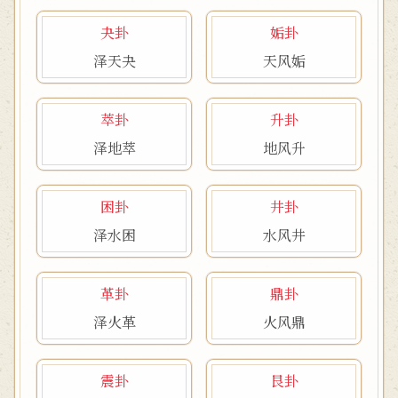
夬卦
姤卦
泽天夬
天风姤
萃卦
升卦
泽地萃
地风升
困卦
井卦
泽水困
水风井
革卦
鼎卦
泽火革
火风鼎
震卦
艮卦