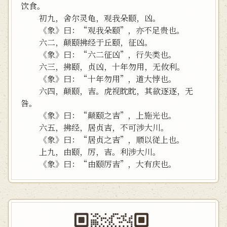
饮食。
初九，舍尔灵龟，观我朵颐，凶。
《象》曰：“观我朵颐”，亦不足贵也。
六二，颠颐拂经于丘颐，征凶。
《象》曰：“六二征凶”，行失类也。
六三，拂颐，贞凶，十年勿用，无攸利。
《象》曰：“十年勿用”，道大悖也。
六四，颠颐，吉。虎视眈眈，其欲逐逐，无
咎。
《象》曰：“颠颐之吉”，上施光也。
六五，拂经，居贞吉，不可涉大川。
《象》曰：“居贞之吉”，顺以従上也。
上九，由颐，厉，吉。利涉大川。
《象》曰：“由颐厉吉”，大有庆也。