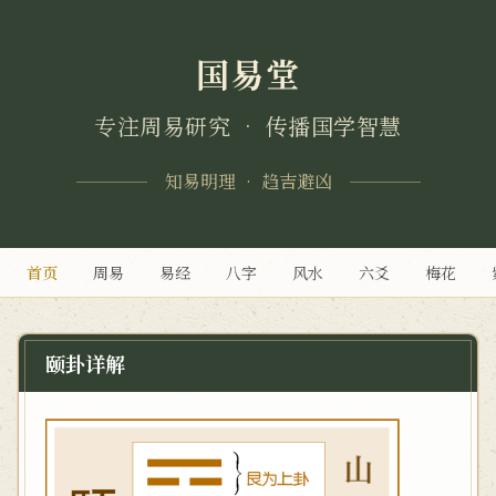
国易堂
专注周易研究 • 传播国学智慧
知易明理 • 趋吉避凶
首页
周易
易经
八字
风水
六爻
梅花
颐卦详解