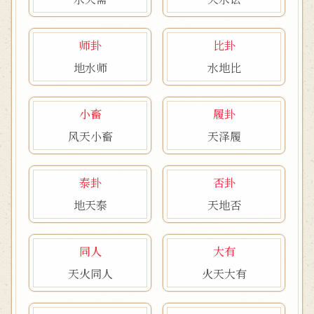
师卦
比卦
地水师
水地比
小畜
履卦
风天小畜
天泽履
泰卦
否卦
地天泰
天地否
同人
大有
天火同人
火天大有