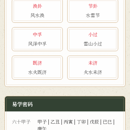
涣卦
节卦
风水涣
水雷节
中孚
小过
风泽中孚
雷山小过
既济
未济
水火既济
火水未济
易学密码
六十甲子
甲子
|
乙丑
|
丙寅
|
丁卯
|
戊辰
|
已巳
|
庚午