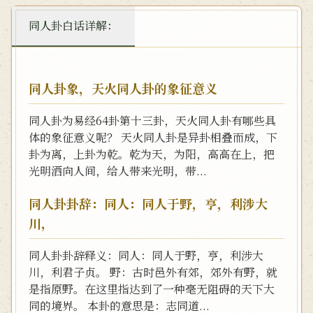
同人卦白话详解：
同人卦象，天火同人卦的象征意义
同人卦为易经64卦第十三卦，天火同人卦有哪些具
体的象征意义呢？ 天火同人卦是异卦相叠而成，下
卦为离，上卦为乾。乾为天，为阳，高高在上，把
光明洒向人间，给人带来光明，带...
同人卦卦辞：同人：同人于野，亨，利涉大
川，
同人卦卦辞释义：同人：同人于野，亨，利涉大
川，利君子贞。 野：古时邑外有郊，郊外有野，就
是指原野。在这里指达到了一种毫无阻碍的天下大
同的境界。 本卦的意思是：志同道...