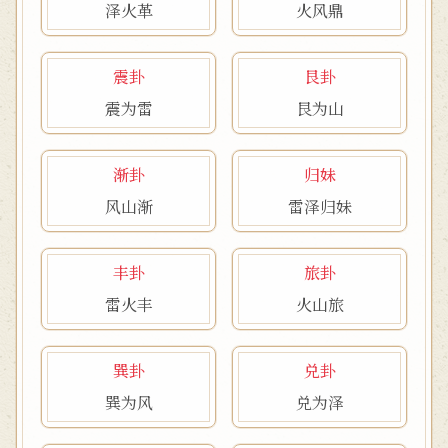
泽火革
火风鼎
震卦
艮卦
震为雷
艮为山
渐卦
归妹
风山渐
雷泽归妹
丰卦
旅卦
雷火丰
火山旅
巽卦
兑卦
巽为风
兑为泽