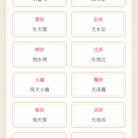
需卦
讼卦
水天需
天水讼
师卦
比卦
地水师
水地比
小畜
履卦
风天小畜
天泽履
泰卦
否卦
地天泰
天地否