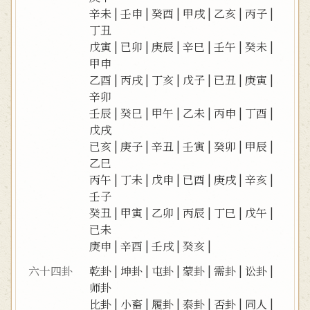
辛未
|
壬申
|
癸酉
|
甲戌
|
乙亥
|
丙子
|
丁丑
戊寅
|
已卯
|
庚辰
|
辛巳
|
壬午
|
癸未
|
甲申
乙酉
|
丙戌
|
丁亥
|
戊子
|
已丑
|
庚寅
|
辛卯
壬辰
|
癸巳
|
甲午
|
乙未
|
丙申
|
丁酉
|
戊戌
已亥
|
庚子
|
辛丑
|
壬寅
|
癸卯
|
甲辰
|
乙巳
丙午
|
丁未
|
戊申
|
已酉
|
庚戌
|
辛亥
|
壬子
癸丑
|
甲寅
|
乙卯
|
丙辰
|
丁巳
|
戊午
|
已未
庚申
|
辛酉
|
壬戌
|
癸亥
|
六十四卦
乾卦
|
坤卦
|
屯卦
|
蒙卦
|
需卦
|
讼卦
|
师卦
比卦
|
小畜
|
履卦
|
泰卦
|
否卦
|
同人
|