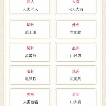
同人
大有
天火同人
火天大有
谦卦
豫卦
地山谦
雷地豫
随卦
蛊卦
泽雷随
山风蛊
临卦
观卦
地泽临
风地观
噬嗑
贲卦
火雷噬嗑
山火贲