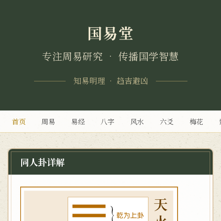
国易堂
专注周易研究 • 传播国学智慧
知易明理 • 趋吉避凶
首页
周易
易经
八字
风水
六爻
梅花
同人卦详解