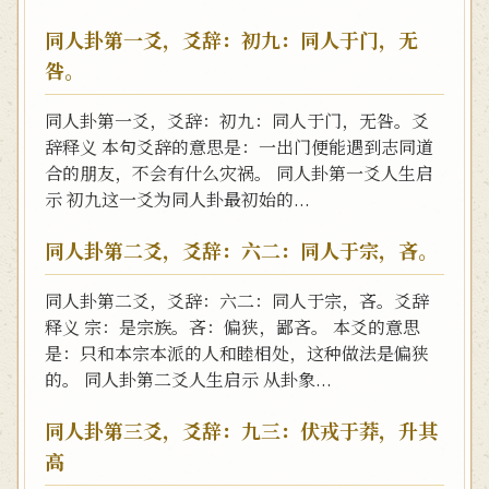
同人卦第一爻，爻辞：初九：同人于门，无
咎。
同人卦第一爻，爻辞：初九：同人于门，无咎。爻
辞释义 本句爻辞的意思是：一出门便能遇到志同道
合的朋友，不会有什么灾祸。 同人卦第一爻人生启
示 初九这一爻为同人卦最初始的...
同人卦第二爻，爻辞：六二：同人于宗，吝。
同人卦第二爻，爻辞：六二：同人于宗，吝。爻辞
释义 宗：是宗族。吝：偏狭，鄙吝。 本爻的意思
是：只和本宗本派的人和睦相处，这种做法是偏狭
的。 同人卦第二爻人生启示 从卦象...
同人卦第三爻，爻辞：九三：伏戎于莽，升其
高