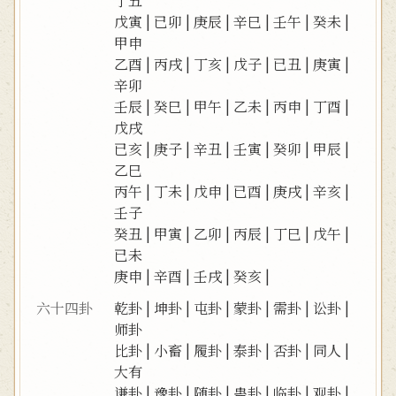
丁丑
戊寅
|
已卯
|
庚辰
|
辛巳
|
壬午
|
癸未
|
甲申
乙酉
|
丙戌
|
丁亥
|
戊子
|
已丑
|
庚寅
|
辛卯
壬辰
|
癸巳
|
甲午
|
乙未
|
丙申
|
丁酉
|
戊戌
已亥
|
庚子
|
辛丑
|
壬寅
|
癸卯
|
甲辰
|
乙巳
丙午
|
丁未
|
戊申
|
已酉
|
庚戌
|
辛亥
|
壬子
癸丑
|
甲寅
|
乙卯
|
丙辰
|
丁巳
|
戊午
|
已未
庚申
|
辛酉
|
壬戌
|
癸亥
|
六十四卦
乾卦
|
坤卦
|
屯卦
|
蒙卦
|
需卦
|
讼卦
|
师卦
比卦
|
小畜
|
履卦
|
泰卦
|
否卦
|
同人
|
大有
谦卦
|
豫卦
|
随卦
|
蛊卦
|
临卦
|
观卦
|