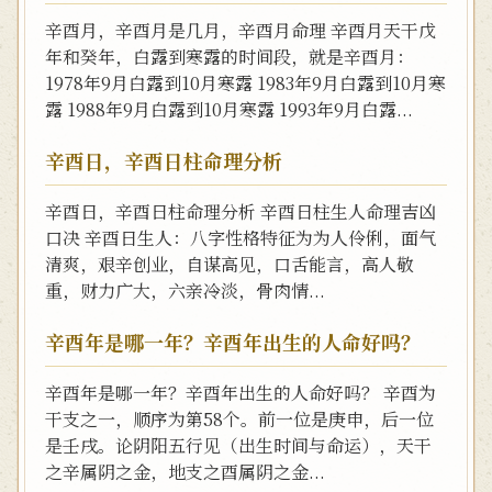
辛酉月，辛酉月是几月，辛酉月命理 辛酉月天干戊
年和癸年，白露到寒露的时间段，就是辛酉月：
1978年9月白露到10月寒露 1983年9月白露到10月寒
露 1988年9月白露到10月寒露 1993年9月白露...
辛酉日，辛酉日柱命理分析
辛酉日，辛酉日柱命理分析 辛酉日柱生人命理吉凶
口决 辛酉日生人：八字性格特征为为人伶俐，面气
清爽，艰辛创业，自谋高见，口舌能言，高人敬
重，财力广大，六亲冷淡，骨肉情...
辛酉年是哪一年？辛酉年出生的人命好吗？
辛酉年是哪一年？辛酉年出生的人命好吗？ 辛酉为
干支之一，顺序为第58个。前一位是庚申，后一位
是壬戌。论阴阳五行见（出生时间与命运），天干
之辛属阴之金，地支之酉属阴之金...