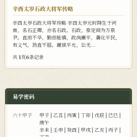
辛酉太岁石政大将军传略
辛酉太岁石政大将军传略 辛酉太岁元时降生于河
南，名石正卿，亦名石政。石政，泰定间为万泉
尹。直而不华，勤而能慎，政尚廉平，善化平民，
有义气，劲直不屈。谳狱平允，讼无...
共
1
页
6
条记录
易学密码
六十甲子
甲子
|
乙丑
|
丙寅
|
丁卯
|
戊辰
|
已巳
|
庚午
辛未
|
壬申
|
癸酉
|
甲戌
|
乙亥
|
丙子
|