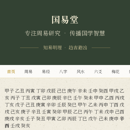
国易堂
专注周易研究 • 传播国学智慧
知易明理 • 趋吉避凶
首页
周易
易经
八字
风水
六爻
梅花
甲子
乙丑
丙寅
丁卯
戊辰
己巳
庚午
辛未
壬申
癸酉
甲戌
乙
亥
丙子
丁丑
戊寅
己卯
庚辰
辛巳
壬午
癸未
甲申
乙酉
丙戌
丁亥
戊子
己丑
庚寅
辛卯
壬辰
癸巳
甲午
乙未
丙申
丁酉
戊
戌
己亥
庚子
辛丑
壬寅
癸卯
甲辰
乙巳
丙午
丁未
戊申
己酉
庚戌
辛亥
壬子
癸丑
甲寅
乙卯
丙辰
丁巳
戊午
己未
庚申
辛
酉
壬戌
癸亥