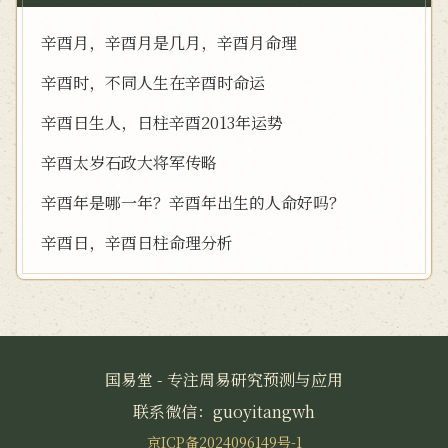
辛酉月，辛酉月是几月，辛酉月命理
辛酉时，不同人生在辛酉时命运
辛酉日生人，日柱辛酉2013年运势
辛酉太岁石政大将军传略
辛酉年是哪一年？辛酉年出生的人命好吗？
辛酉日，辛酉日柱命理分析
国易堂 - 专注周易研究预测与应用
联系微信：guoyitangwh
京ICP备2024096149号-1