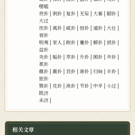
噬嗑
贲卦
|
剥卦
|
复卦
|
无妄
|
大畜
|
颐卦
|
大过
坎卦
|
离卦
|
咸卦
|
恒卦
|
遁卦
|
大壮
|
晋卦
明夷
|
家人
|
睽卦
|
蹇卦
|
解卦
|
损卦
|
益卦
夬卦
|
姤卦
|
萃卦
|
升卦
|
困卦
|
井卦
|
革卦
鼎卦
|
震卦
|
艮卦
|
渐卦
|
归妹
|
丰卦
|
旅卦
巽卦
|
兑卦
|
涣卦
|
节卦
|
中孚
|
小过
|
既济
未济
|
相关文章