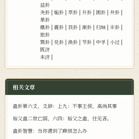
益卦
夬卦
|
姤卦
|
萃卦
|
升卦
|
困卦
|
井卦
|
革卦
鼎卦
|
震卦
|
艮卦
|
渐卦
|
归妹
|
丰卦
|
旅卦
巽卦
|
兑卦
|
涣卦
|
节卦
|
中孚
|
小过
|
既济
未济
|
相关文章
蛊卦第六爻，爻辞：上九：不事王侯，高尚其事
裕父蛊二世亡国，六四：裕父之蛊，往见吝。
蛊卦智慧：当你遇到了麻烦怎么办