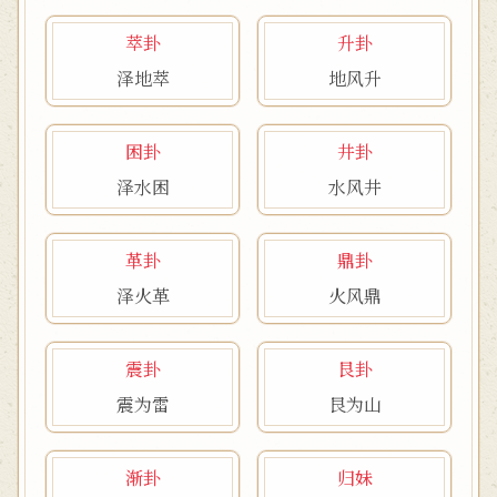
萃卦
升卦
泽地萃
地风升
困卦
井卦
泽水困
水风井
革卦
鼎卦
泽火革
火风鼎
震卦
艮卦
震为雷
艮为山
渐卦
归妹