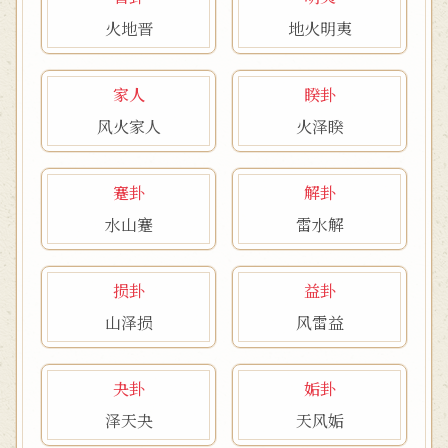
火地晋
地火明夷
家人
睽卦
风火家人
火泽睽
蹇卦
解卦
水山蹇
雷水解
损卦
益卦
山泽损
风雷益
夬卦
姤卦
泽天夬
天风姤