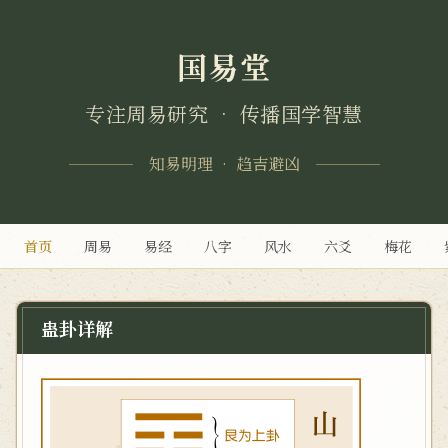
国易堂
专注周易研究 • 传播国学智慧
知易明理 • 趋吉避凶
首页
周易
易经
八字
风水
六爻
梅花
蛊卦详解