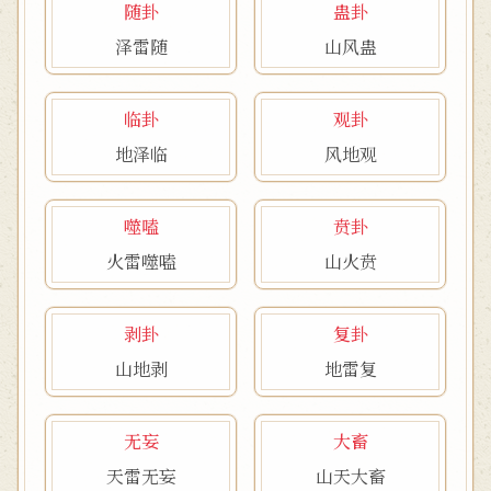
随卦
蛊卦
泽雷随
山风蛊
临卦
观卦
地泽临
风地观
噬嗑
贲卦
火雷噬嗑
山火贲
剥卦
复卦
山地剥
地雷复
无妄
大畜
天雷无妄
山天大畜