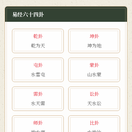
易经六十四卦
乾卦
坤卦
乾为天
坤为地
屯卦
蒙卦
水雷屯
山水蒙
需卦
讼卦
水天需
天水讼
师卦
比卦