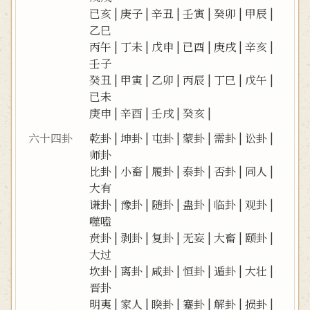
已亥
|
庚子
|
辛丑
|
壬寅
|
癸卯
|
甲辰
|
乙巳
丙午
|
丁未
|
戊申
|
已酉
|
庚戌
|
辛亥
|
壬子
癸丑
|
甲寅
|
乙卯
|
丙辰
|
丁巳
|
戊午
|
已未
庚申
|
辛酉
|
壬戌
|
癸亥
|
六十四卦
乾卦
|
坤卦
|
屯卦
|
蒙卦
|
需卦
|
讼卦
|
师卦
比卦
|
小畜
|
履卦
|
泰卦
|
否卦
|
同人
|
大有
谦卦
|
豫卦
|
随卦
|
蛊卦
|
临卦
|
观卦
|
噬嗑
贲卦
|
剥卦
|
复卦
|
无妄
|
大畜
|
颐卦
|
大过
坎卦
|
离卦
|
咸卦
|
恒卦
|
遁卦
|
大壮
|
晋卦
明夷
|
家人
|
睽卦
|
蹇卦
|
解卦
|
损卦
|