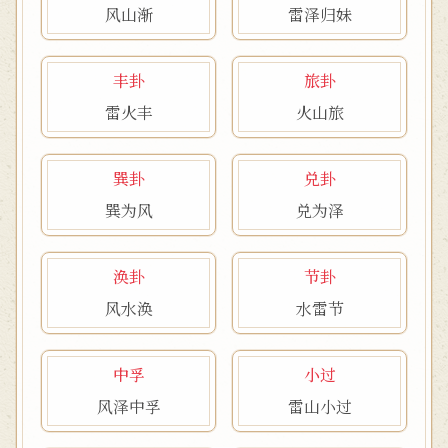
风山渐
雷泽归妹
丰卦
旅卦
雷火丰
火山旅
巽卦
兑卦
巽为风
兑为泽
涣卦
节卦
风水涣
水雷节
中孚
小过
风泽中孚
雷山小过