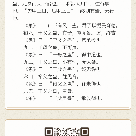
蛊，元亨而天下治也。“利涉大川”，往有事
也。“先甲三日，后甲三日”，终则有始，天行
也。
《象》曰：山下有风，蛊。君子以振民育德。
初六，干父之蛊，有子，考无咎。厉，终吉。
《象》曰：“干父之蛊”，意承考也。
九二，干母之蛊，不可贞。
《象》曰：“干母之蛊”，得中道也。
九三，干父之蛊，小有悔，无大咎。
《象》曰：“干父之蛊”，终无咎也。
六四，裕父之蛊，往见吝。
《象》曰：“裕父之蛊”，往未得也。
六五，干父之蛊，用誉。
《象》曰：“干父用誉”，承以德也。