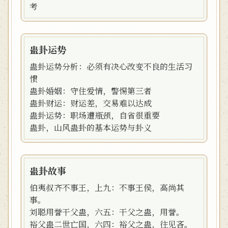
考
蛊卦运势
蛊卦运势分析：必须有决心改变不良的生活习
惯
蛊卦婚姻：守住爱情，警惕第三者
蛊卦财运：财运差，交易难以达成
蛊卦运势：职场遭瓶颈，自省很重要
蛊卦，山风蛊卦的基本运势与卦义
蛊卦故事
伯夷叔齐不事王，上九：不事王侯，高尚其
事。
刘聪用誉干父蛊，六五：干父之蛊，用誉。
裕父蛊二世亡国，六四：裕父之蛊，往见吝。