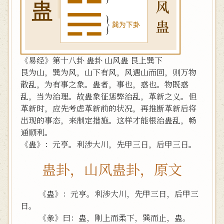
《易经》第十八卦 蛊卦 山风蛊 艮上巽下
艮为山，巽为风，山下有风，风遇山而回，则万物
散乱，为有事之象。蛊者，事也，惑也。物既惑
乱，当为治理。故蛊象征惩弊治乱，革新之义。但
革新时，应先考虑革新前的状况，再推断革新后将
出现的事态，来制定措施。这样才能根治蛊乱，畅
通顺利。
《蛊》：元亨。利涉大川，先甲三日，后甲三日。
蛊卦，山风蛊卦，原文
《蛊》：元亨。利涉大川，先甲三日，后甲三
日。
《彖》曰：蛊，刚上而柔下，巽而止，蛊。