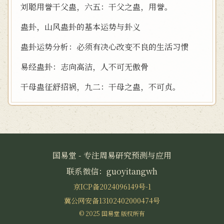
刘聪用誉干父蛊，六五：干父之蛊，用誉。
蛊卦，山风蛊卦的基本运势与卦义
蛊卦运势分析：必须有决心改变不良的生活习惯
易经蛊卦：志向高洁，人不可无傲骨
干母蛊征舒招祸，九二：干母之蛊，不可贞。
国易堂 - 专注周易研究预测与应用
联系微信：guoyitangwh
京ICP备2024096149号-1
冀公网安备13102402000474号
© 2025 国易堂 版权所有