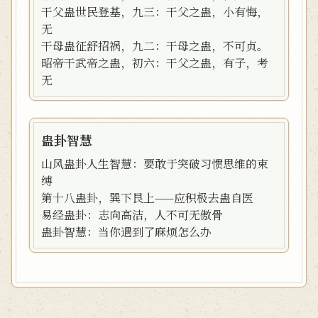
干父蛊世民登基，九三：干父之蛊，小有悔，
无
干母蛊征舒招祸，九二：干母之蛊，不可贞。
昭帝干武帝之蛊，初六：干父之蛊，有子，考
无
蛊卦智慧
山风蛊卦人生智慧：要敢于突破习惯思维的束
缚
第十八蛊卦，巽下艮上——应积极去蛊自医
易经蛊卦：志向高洁，人不可无傲骨
蛊卦智慧：当你遇到了麻烦怎么办