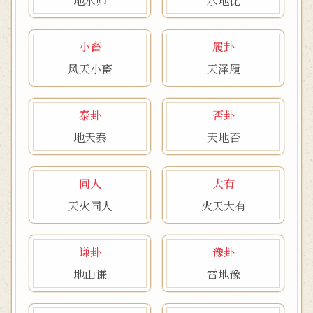
地水师
水地比
小畜
履卦
风天小畜
天泽履
泰卦
否卦
地天泰
天地否
同人
大有
天火同人
火天大有
谦卦
豫卦
地山谦
雷地豫