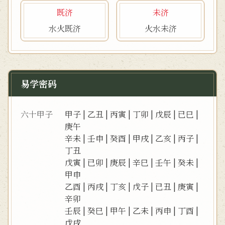
既济
未济
水火既济
火水未济
易学密码
六十甲子
甲子
|
乙丑
|
丙寅
|
丁卯
|
戊辰
|
已巳
|
庚午
辛未
|
壬申
|
癸酉
|
甲戌
|
乙亥
|
丙子
|
丁丑
戊寅
|
已卯
|
庚辰
|
辛巳
|
壬午
|
癸未
|
甲申
乙酉
|
丙戌
|
丁亥
|
戊子
|
已丑
|
庚寅
|
辛卯
壬辰
|
癸巳
|
甲午
|
乙未
|
丙申
|
丁酉
|
戊戌