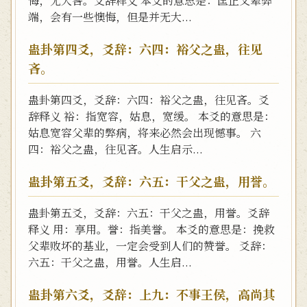
悔，无大咎。爻辞释义 本爻的意思是：匡正父辈弊
端，会有一些懊悔，但是并无大...
蛊卦第四爻，爻辞：六四：裕父之蛊，往见
吝。
蛊卦第四爻，爻辞：六四：裕父之蛊，往见吝。爻
辞释义 裕：指宽容，姑息，宽缓。 本爻的意思是：
姑息宽容父辈的弊病，将来必然会出现憾事。 六
四：裕父之蛊，往见吝。人生启示...
蛊卦第五爻，爻辞：六五：干父之蛊，用誉。
蛊卦第五爻，爻辞：六五：干父之蛊，用誉。爻辞
释义 用：享用。誉：指美誉。 本爻的意思是：挽救
父辈败坏的基业，一定会受到人们的赞誉。 爻辞：
六五：干父之蛊，用誉。人生启...
蛊卦第六爻，爻辞：上九：不事王侯，高尚其