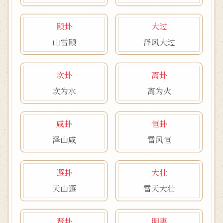
颐卦
大过
山雷颐
泽风大过
坎卦
离卦
坎为水
离为火
咸卦
恒卦
泽山咸
雷风恒
遯卦
大壮
天山遯
雷天大壮
晋卦
明夷