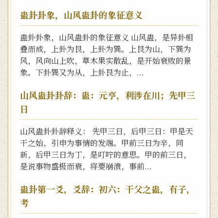
蛊卦卦象，山风蛊卦的象征意义
蛊卦卦象，山风蛊卦的象征意义 山风蛊，是异卦相
叠而成，上卦为艮，上卦为巽。上艮为山，下巽为
风，风向山上吹，草木果实散乱，是开始衰败的景
象。下卦巽又为从，上卦艮为止，...
山风蛊卦卦辞：蛊：元亨，利涉在川；先甲三
日
山风蛊卦卦辞释义： 先甲三日，后甲三日：甲是天
干之始，引申为事情的发端。甲前三日为辛，同
新，后甲三日为丁，是叮咛的意思。甲的前三日，
是说事物盛极而衰，将要崩溃，事前...
蛊卦第一爻，爻辞：初六：干父之蛊，有子，
考