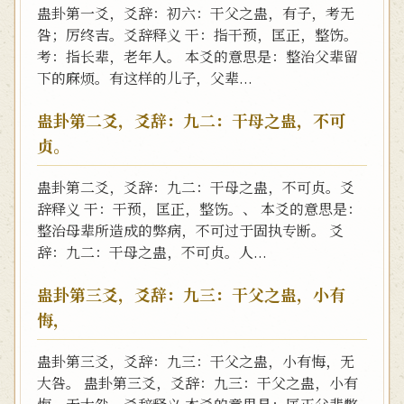
蛊卦第一爻，爻辞：初六：干父之蛊，有子，考无
咎；厉终吉。爻辞释义 干：指干预，匡正，整饬。
考：指长辈，老年人。 本爻的意思是：整治父辈留
下的麻烦。有这样的儿子，父辈...
蛊卦第二爻，爻辞：九二：干母之蛊，不可
贞。
蛊卦第二爻，爻辞：九二：干母之蛊，不可贞。爻
辞释义 干：干预，匡正，整饬。、 本爻的意思是：
整治母辈所造成的弊病，不可过于固执专断。 爻
辞：九二：干母之蛊，不可贞。人...
蛊卦第三爻，爻辞：九三：干父之蛊，小有
悔，
蛊卦第三爻，爻辞：九三：干父之蛊，小有悔，无
大咎。 蛊卦第三爻，爻辞：九三：干父之蛊，小有