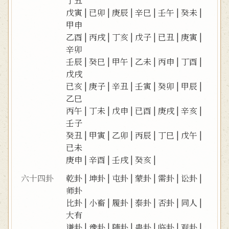
丁丑
戊寅
|
已卯
|
庚辰
|
辛巳
|
壬午
|
癸未
|
甲申
乙酉
|
丙戌
|
丁亥
|
戊子
|
已丑
|
庚寅
|
辛卯
壬辰
|
癸巳
|
甲午
|
乙未
|
丙申
|
丁酉
|
戊戌
已亥
|
庚子
|
辛丑
|
壬寅
|
癸卯
|
甲辰
|
乙巳
丙午
|
丁未
|
戊申
|
已酉
|
庚戌
|
辛亥
|
壬子
癸丑
|
甲寅
|
乙卯
|
丙辰
|
丁巳
|
戊午
|
已未
庚申
|
辛酉
|
壬戌
|
癸亥
|
六十四卦
乾卦
|
坤卦
|
屯卦
|
蒙卦
|
需卦
|
讼卦
|
师卦
比卦
|
小畜
|
履卦
|
泰卦
|
否卦
|
同人
|
大有
谦卦
|
豫卦
|
随卦
|
蛊卦
|
临卦
|
观卦
|