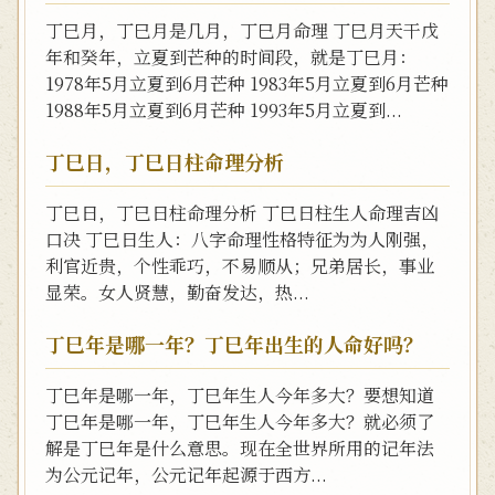
丁巳月，丁巳月是几月，丁巳月命理 丁巳月天干戊
年和癸年，立夏到芒种的时间段，就是丁巳月：
1978年5月立夏到6月芒种 1983年5月立夏到6月芒种
1988年5月立夏到6月芒种 1993年5月立夏到...
丁巳日，丁巳日柱命理分析
丁巳日，丁巳日柱命理分析 丁巳日柱生人命理吉凶
口决 丁巳日生人：八字命理性格特征为为人刚强，
利官近贵，个性乖巧，不易顺从；兄弟居长，事业
显荣。女人贤慧，勤奋发达，热...
丁巳年是哪一年？丁巳年出生的人命好吗？
丁巳年是哪一年，丁巳年生人今年多大？要想知道
丁巳年是哪一年，丁巳年生人今年多大？就必须了
解是丁巳年是什么意思。现在全世界所用的记年法
为公元记年，公元记年起源于西方...