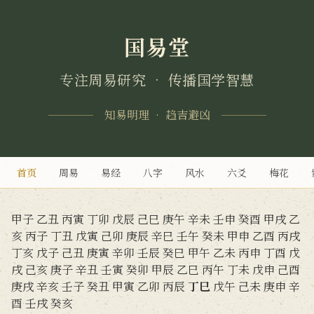
国易堂
专注周易研究 • 传播国学智慧
知易明理 • 趋吉避凶
首页
周易
易经
八字
风水
六爻
梅花
甲子
乙丑
丙寅
丁卯
戊辰
己巳
庚午
辛未
壬申
癸酉
甲戌
乙
亥
丙子
丁丑
戊寅
己卯
庚辰
辛巳
壬午
癸未
甲申
乙酉
丙戌
丁亥
戊子
己丑
庚寅
辛卯
壬辰
癸巳
甲午
乙未
丙申
丁酉
戊
戌
己亥
庚子
辛丑
壬寅
癸卯
甲辰
乙巳
丙午
丁未
戊申
己酉
庚戌
辛亥
壬子
癸丑
甲寅
乙卯
丙辰
丁巳
戊午
己未
庚申
辛
酉
壬戌
癸亥