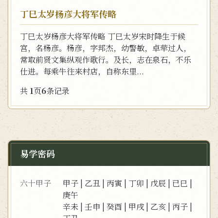
丁巳太岁杨彦大将军传略
丁巳太岁杨彦大将军传略 丁巳太岁宋时降生于候
宫，名杨彦。杨彦，字邦杰，幼警敏，卓荦过人，
常取前贤文集纵观作歌行。及长，志在泉石，不乐
仕进。每乘牛往来村店，自称东里...
共
1
页
6
条记录
易学密码
六十甲子
甲子
|
乙丑
|
丙寅
|
丁卯
|
戊辰
|
已巳
|
庚午
辛未
|
壬申
|
癸酉
|
甲戌
|
乙亥
|
丙子
|