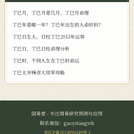
丁巳月，丁巳月是几月，丁巳月命理
丁巳年是哪一年？丁巳年出生的人命好吗？
丁巳日生人，日柱丁巳2013年运势
丁巳日，丁巳日柱命理分析
丁巳时，不同人生在丁巳时命运
丁巳太岁杨彦大将军传略
国易堂 - 专注周易研究预测与应用
联系微信：guoyitangwh
京ICP备2024096149号-1