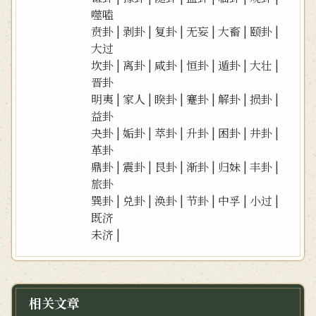
噬嗑
贲卦
|
剥卦
|
复卦
|
无妄
|
大畜
|
颐卦
|
大过
坎卦
|
离卦
|
咸卦
|
恒卦
|
遁卦
|
大壮
|
晋卦
明夷
|
家人
|
睽卦
|
蹇卦
|
解卦
|
损卦
|
益卦
夬卦
|
姤卦
|
萃卦
|
升卦
|
困卦
|
井卦
|
革卦
鼎卦
|
震卦
|
艮卦
|
渐卦
|
归妹
|
丰卦
|
旅卦
巽卦
|
兑卦
|
涣卦
|
节卦
|
中孚
|
小过
|
既济
未济
|
相关文章