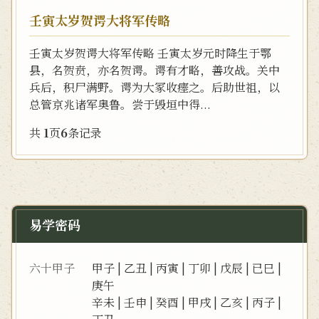
壬寅太岁贺谔大将军传略
壬寅太岁贺谔大将军传略 壬寅太岁元时降生于鄂
县，名贺贲，亦名贺谔。谔有才略，善攻战。关中
兵后，积尸满野。谔为大冢收瘗之。后助世祖，以
总管京兆诸军奥鲁。尝于毁垣中得...
共
1
页
6
条记录
易学密码
六十甲子
甲子
|
乙丑
|
丙寅
|
丁卯
|
戊辰
|
已巳
|
庚午
辛未
|
壬申
|
癸酉
|
甲戌
|
乙亥
|
丙子
|