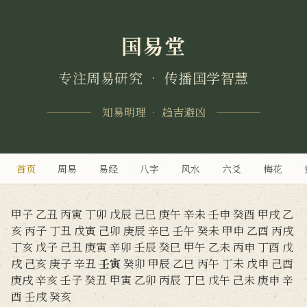
国易堂
专注周易研究 • 传播国学智慧
知易明理 • 趋吉避凶
首页
周易
易经
八字
风水
六爻
梅花
甲子
乙丑
丙寅
丁卯
戊辰
己巳
庚午
辛未
壬申
癸酉
甲戌
乙
亥
丙子
丁丑
戊寅
己卯
庚辰
辛巳
壬午
癸未
甲申
乙酉
丙戌
丁亥
戊子
己丑
庚寅
辛卯
壬辰
癸巳
甲午
乙未
丙申
丁酉
戊
戌
己亥
庚子
辛丑
壬寅
癸卯
甲辰
乙巳
丙午
丁未
戊申
己酉
庚戌
辛亥
壬子
癸丑
甲寅
乙卯
丙辰
丁巳
戊午
己未
庚申
辛
酉
壬戌
癸亥