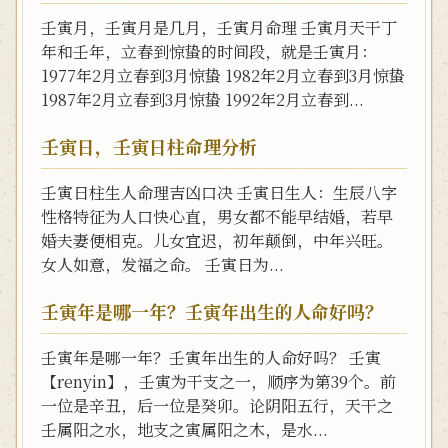
壬寅月，壬寅月是几月，壬寅月命理 壬寅月天干丁
年和壬年，立春到惊蛰的时间段，就是壬寅月：
1977年2月立春到3月惊蛰 1982年2月立春到3月惊蛰
1987年2月立春到3月惊蛰 1992年2月立春到...
壬寅日，壬寅日柱命理分析
壬寅日柱生人命理吉凶口决 壬寅日生人：生辰八字
性格特征为人口快心直，男女都不能早结婚，若早
婚夫妻便相克。儿女宜迟，初年颠倒，中年兴旺。
女人如意，发福之命。 壬寅日为...
壬寅年是哪一年？壬寅年出生的人命好吗？
壬寅年是哪一年？壬寅年出生的人命好吗？ 壬寅
【renyin】，壬寅为干支之一，顺序为第39个。前
一位是辛丑，后一位是癸卯。论阴阳五行，天干之
壬属阳之水，地支之寅属阳之木，是水...