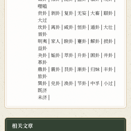
噬嗑
贲卦
|
剥卦
|
复卦
|
无妄
|
大畜
|
颐卦
|
大过
坎卦
|
离卦
|
咸卦
|
恒卦
|
遁卦
|
大壮
|
晋卦
明夷
|
家人
|
睽卦
|
蹇卦
|
解卦
|
损卦
|
益卦
夬卦
|
姤卦
|
萃卦
|
升卦
|
困卦
|
井卦
|
革卦
鼎卦
|
震卦
|
艮卦
|
渐卦
|
归妹
|
丰卦
|
旅卦
巽卦
|
兑卦
|
涣卦
|
节卦
|
中孚
|
小过
|
既济
未济
|
相关文章