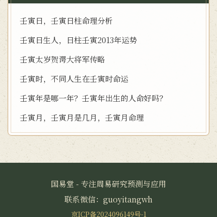
壬寅日，壬寅日柱命理分析
壬寅日生人，日柱壬寅2013年运势
壬寅太岁贺谔大将军传略
壬寅时，不同人生在壬寅时命运
壬寅年是哪一年？壬寅年出生的人命好吗？
壬寅月，壬寅月是几月，壬寅月命理
国易堂 - 专注周易研究预测与应用
联系微信：guoyitangwh
京ICP备2024096149号-1