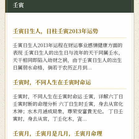
壬寅
壬寅日生人，日柱壬寅2013年运势
壬寅日生人2013年运程在财运事业感情健康方面的
表现 壬寅日生人的出生日与流年的天干同属壬水，
天干相同即陷入劫财之祸，由于壬寅日生人的出生
日属弱水命格，倘若于农历正月到...
壬寅时，不同人生在壬寅时命运
壬寅时，不同人生在壬寅时命运 壬寅，详解六丁日
壬寅时断的命理分析 六丁日生时壬寅，身去从官化
木神；水木月通成局象，尊荣安富貴无伦。 丁日壬
寅时，身去从官，丁壬化木，寊...
壬寅月，壬寅月是几月，壬寅月命理