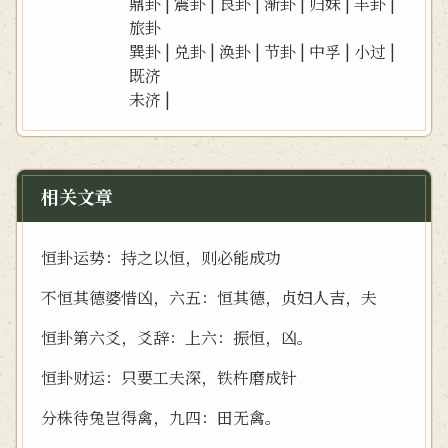
鼎卦
|
震卦
|
艮卦
|
渐卦
|
归妹
|
丰卦
|
旅卦
巽卦
|
兑卦
|
涣卦
|
节卦
|
中孚
|
小过
|
既济
未济
|
相关文章
恒卦运势：持之以恒，则必能成功
不恒其德婆惜凶，六五：恒其德，贞妇人吉，夫
恒卦第六爻，爻辞：上六：振恒，凶。
恒卦财运：只要工夫深，铁杵磨成针
分株待兔岂得禽，九四：田无禽。