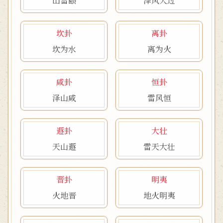
山雷颐
泽风大过
坎卦
离卦
坎为水
离为火
咸卦
恒卦
泽山咸
雷风恒
遯卦
大壮
天山遯
雷天大壮
晋卦
明夷
火地晋
地火明夷