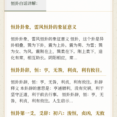
恒卦白话详解：
恒卦卦象，雷风恒卦的象征意义
恒卦卦象，雷风恒卦的象征意义 恒卦，这个卦是异
卦相叠，巽为下卦，震为上卦。震为男、为雷；巽
为女、为风。震刚在上，巽柔在下。刚上柔下，造
化有常，相互助长。阴阳相应，常...
恒卦卦辞，恒：亨，无咎，利贞，利有攸往。
恒卦卦辞，恒：亨，无咎，利贞，利有攸往。卦辞
释义 本卦辞的意思是：亨通顺利，没有灾祸，利于
坚守正道，利于前去行事。 恒卦卦辞，恒：亨，无
咎，利贞，利有攸往。人生启示...
恒卦第一爻，爻辞：初六：浚恒，贞凶，无攸