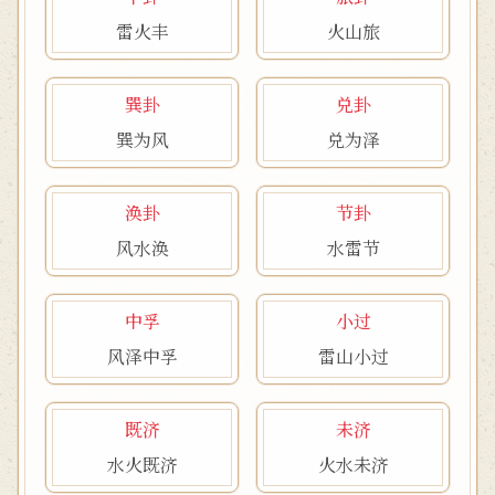
雷火丰
火山旅
巽卦
兑卦
巽为风
兑为泽
涣卦
节卦
风水涣
水雷节
中孚
小过
风泽中孚
雷山小过
既济
未济
水火既济
火水未济