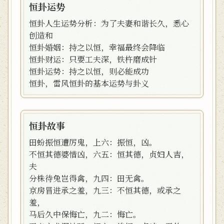
恒卦运势
恒卦人生运势分析：为了夫妻和谐长久，悉心
创造和
恒卦婚姻：持之以恒，幸福最终会降临
恒卦财运：只要工夫深，铁杵磨成针
恒卦运势：持之以恒，则必能成功
恒卦，雷风恒卦的基本运势与卦义
恒卦故事
田蚡振恒遭厉鬼，上六：振恒，凶。
不恒其德婆惜凶，六五：恒其德，贞妇人吉，
夫
分株待兔岂得禽，九四：田无禽。
京房冒进承之羞，九三：不恒其德，或承之
羞，
马后久中保悔亡，九二：悔亡。