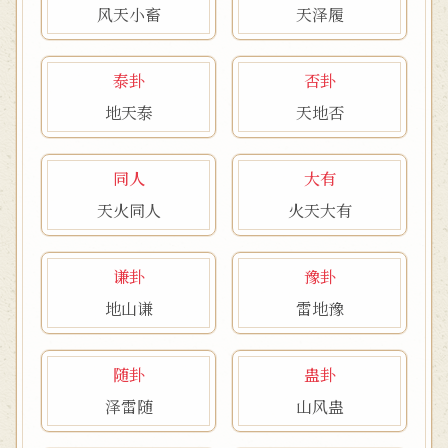
风天小畜
天泽履
泰卦
否卦
地天泰
天地否
同人
大有
天火同人
火天大有
谦卦
豫卦
地山谦
雷地豫
随卦
蛊卦
泽雷随
山风蛊