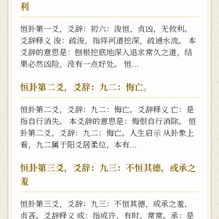
利
恒卦第一爻，爻辞：初六：浚恒，贞凶，无攸利。
爻辞释义 浚：疏浚，指将河道挖深，疏通水流。 本
爻辞的意思是：刨根挖底地深入追求常久之道，结
果必然凶险，没有一点好处。 恒...
恒卦第二爻，爻辞：九二：悔亡。
恒卦第二爻，爻辞：九二：悔亡。爻辞释义 亡：是
指自行消失。 本爻辞的意思是：悔恨自行消除。 恒
卦第二爻，爻辞：九二：悔亡。人生启示 从卦象上
看，九二属于阳爻居柔位，本有...
恒卦第三爻，爻辞：九三：不恒其德，或承之
羞
恒卦第三爻，爻辞：九三：不恒其德，或承之羞，
贞吝。爻辞释义 或：指或许、有时、常常。承：是