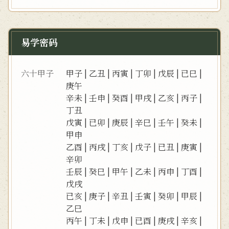
易学密码
六十甲子
甲子
|
乙丑
|
丙寅
|
丁卯
|
戊辰
|
已巳
|
庚午
辛未
|
壬申
|
癸酉
|
甲戌
|
乙亥
|
丙子
|
丁丑
戊寅
|
已卯
|
庚辰
|
辛巳
|
壬午
|
癸未
|
甲申
乙酉
|
丙戌
|
丁亥
|
戊子
|
已丑
|
庚寅
|
辛卯
壬辰
|
癸巳
|
甲午
|
乙未
|
丙申
|
丁酉
|
戊戌
已亥
|
庚子
|
辛丑
|
壬寅
|
癸卯
|
甲辰
|
乙巳
丙午
|
丁未
|
戊申
|
已酉
|
庚戌
|
辛亥
|