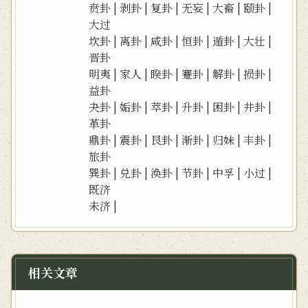
贲卦
|
剥卦
|
复卦
|
无妄
|
大畜
|
颐卦
|
大过
坎卦
|
离卦
|
咸卦
|
恒卦
|
遁卦
|
大壮
|
晋卦
明夷
|
家人
|
睽卦
|
蹇卦
|
解卦
|
损卦
|
益卦
夬卦
|
姤卦
|
萃卦
|
升卦
|
困卦
|
井卦
|
革卦
鼎卦
|
震卦
|
艮卦
|
渐卦
|
归妹
|
丰卦
|
旅卦
巽卦
|
兑卦
|
涣卦
|
节卦
|
中孚
|
小过
|
既济
未济
|
相关文章