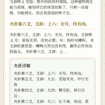
爻辞释义 苋陆：既中药的药材商陆，这种植物再生
能力很强，哪怕将它的块茎挖断了，只剩一点细
根，仍能再生。而且其落地的种子也...
夬卦第六爻，爻辞：上六：无号，终有凶。
夬卦第六爻，爻辞：上六：无号，终有凶。爻辞释
义 无：是指无须，没有必要。号：指呼号嚎叫。 本
爻辞的意思是：嚎啕大哭也没有用，最终必然有凶
险临头。 夬卦第六爻，爻辞：上...
夬卦详解
夬卦第六爻，爻辞：上六：无号，终有凶。
夬卦第五爻，爻辞：九五：苋陆夬夬，中行无
咎
夬卦第四爻，爻辞：九四：臀无肤，其行次
且；
夬卦第三爻，爻辞：九三：壮于頑，有凶；君