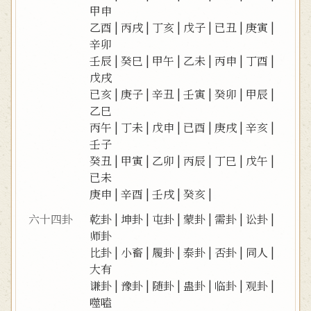
甲申
乙酉
|
丙戌
|
丁亥
|
戊子
|
已丑
|
庚寅
|
辛卯
壬辰
|
癸巳
|
甲午
|
乙未
|
丙申
|
丁酉
|
戊戌
已亥
|
庚子
|
辛丑
|
壬寅
|
癸卯
|
甲辰
|
乙巳
丙午
|
丁未
|
戊申
|
已酉
|
庚戌
|
辛亥
|
壬子
癸丑
|
甲寅
|
乙卯
|
丙辰
|
丁巳
|
戊午
|
已未
庚申
|
辛酉
|
壬戌
|
癸亥
|
六十四卦
乾卦
|
坤卦
|
屯卦
|
蒙卦
|
需卦
|
讼卦
|
师卦
比卦
|
小畜
|
履卦
|
泰卦
|
否卦
|
同人
|
大有
谦卦
|
豫卦
|
随卦
|
蛊卦
|
临卦
|
观卦
|
噬嗑