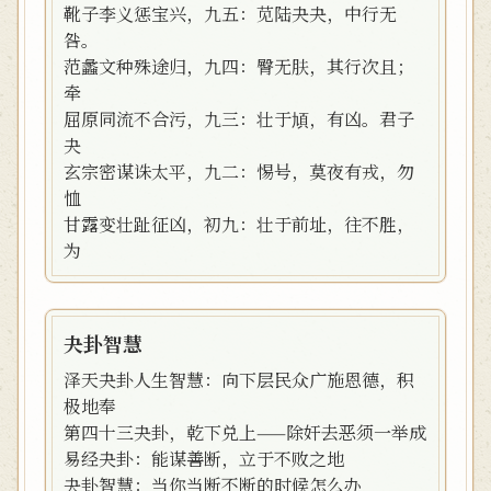
靴子李义惩宝兴，九五：苋陆夬夬，中行无
咎。
范蠡文种殊途归，九四：臀无肤，其行次且；
牵
屈原同流不合污，九三：壮于頄，有凶。君子
夬
玄宗密谋诛太平，九二：惕号，莫夜有戎，勿
恤
甘露变壮趾征凶，初九：壮于前址，往不胜，
为
夬卦智慧
泽天夬卦人生智慧：向下层民众广施恩德，积
极地奉
第四十三夬卦，乾下兑上——除奸去恶须一举成
易经夬卦：能谋善断，立于不败之地
夬卦智慧：当你当断不断的时候怎么办