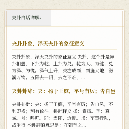
夬卦白话详解：
夬卦卦象，泽天夬卦的象征意义
夬卦卦象，泽天夬卦的象征意义 夬卦，这个卦是异
卦相叠，下卦为乾，上卦为兑。乾为天、为健；兑
为泽、为悦。泽气上升，决注成雨，雨施大地，滋
润万物。五阳去一阴，去之不难，...
夬卦卦辞：夬：扬于王庭，孚号有厉；告自邑
夬卦卦辞：夬：扬于王庭，孚号有厉；告自邑，不
利即戎；利有攸往。卦辞释义 扬：宣扬。孚：真
诚。号：呼吁。即：当即，近期。戎：军事行动，
战争行 本卦辞的意思是：在朝堂之...