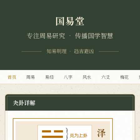
国易堂
专注周易研究 • 传播国学智慧
知易明理 • 趋吉避凶
首页
周易
易经
八字
风水
六爻
梅花
夬卦详解