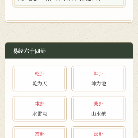
易经六十四卦
乾卦
坤卦
乾为天
坤为地
屯卦
蒙卦
水雷屯
山水蒙
需卦
讼卦