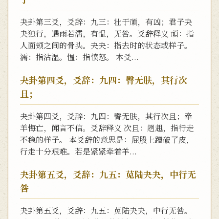
夬卦第三爻，爻辞：九三：壮于頑，有凶；君子夬
夬独行，遇雨若濡，有愠，无咎。爻辞释义 頑：指
人面颊之间的骨头。夬夬：指去时的状态或样子。
濡：指沾湿。愠：指愤怒。 本爻...
夬卦第四爻，爻辞：九四：臀无肤，其行次
且；
夬卦第四爻，爻辞：九四：臀无肤，其行次且；牵
羊悔亡，闻言不信。爻辞释义 次且：趔趄，指行走
不稳的样子。 本爻辞的意思是：屁股上蹭破了皮，
行走十分艰难。若是紧紧牵着羊...
夬卦第五爻，爻辞：九五：苋陆夬夬，中行无
咎
夬卦第五爻，爻辞：九五：苋陆夬夬，中行无咎。