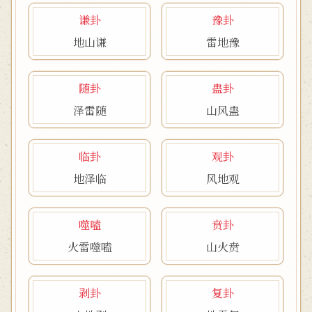
谦卦
豫卦
地山谦
雷地豫
随卦
蛊卦
泽雷随
山风蛊
临卦
观卦
地泽临
风地观
噬嗑
贲卦
火雷噬嗑
山火贲
剥卦
复卦