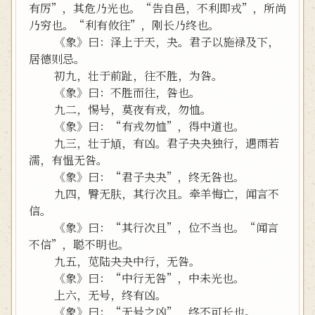
有厉”，其危乃光也。“告自邑，不利即戎”，所尚
乃穷也。“利有攸往”，刚长乃终也。
《象》曰：泽上于天，夬。君子以施禄及下，
居德则忌。
初九，壮于前趾，往不胜，为咎。
《象》曰：不胜而往，咎也。
九二，惕号，莫夜有戎，勿恤。
《象》曰：“有戎勿恤”，得中道也。
九三，壮于頄，有凶。君子夬夬独行，遇雨若
濡，有愠无咎。
《象》曰：“君子夬夬”，终无咎也。
九四，臀无肤，其行次且。牵羊悔亡，闻言不
信。
《象》曰：“其行次且”，位不当也。“闻言
不信”，聪不明也。
九五，苋陆夬夬中行，无咎。
《象》曰：“中行无咎”，中未光也。
上六，无号，终有凶。
《象》曰：“无号之凶”，终不可长也。