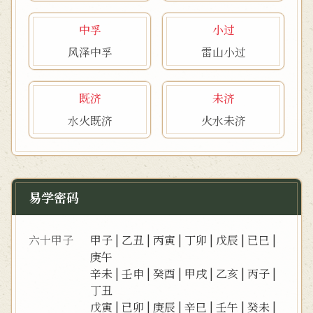
中孚
小过
风泽中孚
雷山小过
既济
未济
水火既济
火水未济
易学密码
六十甲子
甲子
|
乙丑
|
丙寅
|
丁卯
|
戊辰
|
已巳
|
庚午
辛未
|
壬申
|
癸酉
|
甲戌
|
乙亥
|
丙子
|
丁丑
戊寅
|
已卯
|
庚辰
|
辛巳
|
壬午
|
癸未
|