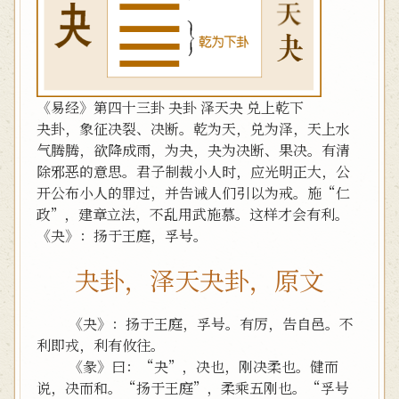
《易经》第四十三卦 夬卦 泽天夬 兑上乾下
夬卦，象征决裂、决断。乾为天，兑为泽，天上水
气腾腾，欲降成雨，为夬，夬为决断、果决。有清
除邪恶的意思。君子制裁小人时，应光明正大，公
开公布小人的罪过，并告诫人们引以为戒。施“仁
政”，建章立法，不乱用武施慕。这样才会有利。
《夬》：扬于王庭，孚号。
夬卦，泽天夬卦，原文
《夬》：扬于王庭，孚号。有厉，告自邑。不
利即戎，利有攸往。
《彖》曰：“夬”，决也，刚决柔也。健而
说，决而和。“扬于王庭”，柔乘五刚也。“孚号