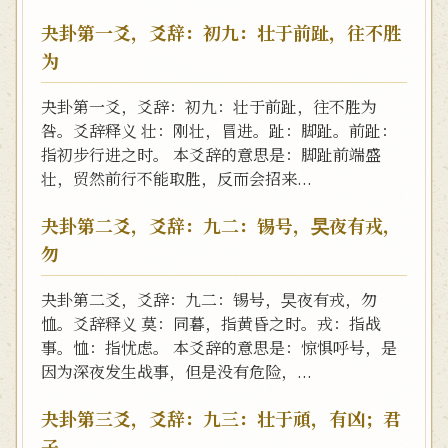
夬卦第一爻，爻辞：初九：壮于前趾，往不胜
为
夬卦第一爻，爻辞：初九：壮于前趾，往不胜为
咎。爻辞释义 壮：刚壮，冒进。趾：脚趾。前趾：
指初步行进之时。 本爻辞的意思是：脚趾前端盛
壮，贸然前行不能取胜，反而会招来...
夬卦第二爻，爻辞：九二：锡号，旲夜有戎，
勿
夬卦第二爻，爻辞：九二：锡号，旲夜有戎，勿
恤。爻辞释义 莫：同暮，指黄昏之时。戎：指战
事。恤：指忧虑。 本爻辞的意思是：惊惧呼号，是
因为深夜发生战事，但是没有危险，...
夬卦第三爻，爻辞：九三：壮于頑，有凶；君
子