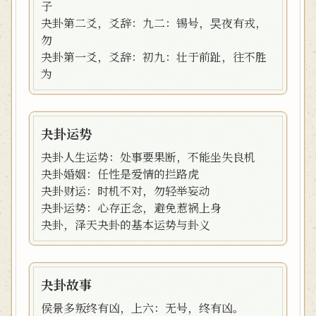
子
夬卦第二爻，爻辞：九二：锡号，旲夜有戎，
勿
夬卦第一爻，爻辞：初九：壮于前趾，往不胜
为
夬卦运势
夬卦人生运势：处事要果断，不能坐失良机
夬卦婚姻：任性是爱情的拦路虎
夬卦财运：时机不对，勿轻举妄动
夬卦运势：心存正念，避免惹祸上身
夬卦，泽天夬卦的基本运势与卦义
夬卦故事
侯景多叛终有凶，上六：无号，终有凶。