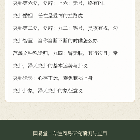
夬卦第六爻，爻辞：上六：无号，终有凶。
夬卦婚姻：任性是爱情的拦路虎
夬卦第二爻，爻辞：九二：锡号，旲夜有戎，勿
夬卦智慧：当你当断不断的时候怎么办
范蠡文种殊途归，九四：臀无肤，其行次且；牵
夬卦，泽天夬卦的基本运势与卦义
夬卦运势：心存正念，避免惹祸上身
夬卦卦象，泽天夬卦的象征意义
国易堂 - 专注周易研究预测与应用