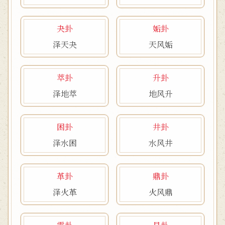
夬卦
姤卦
泽天夬
天风姤
萃卦
升卦
泽地萃
地风升
困卦
井卦
泽水困
水风井
革卦
鼎卦
泽火革
火风鼎