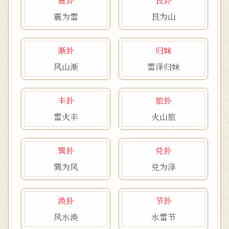
震卦
艮卦
震为雷
艮为山
渐卦
归妹
风山渐
雷泽归妹
丰卦
旅卦
雷火丰
火山旅
巽卦
兑卦
巽为风
兑为泽
涣卦
节卦
风水涣
水雷节