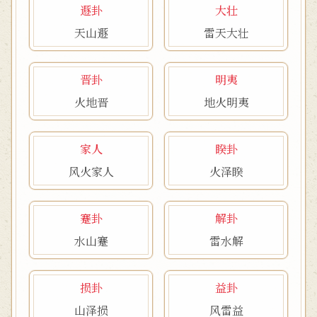
遯卦
大壮
天山遯
雷天大壮
晋卦
明夷
火地晋
地火明夷
家人
睽卦
风火家人
火泽睽
蹇卦
解卦
水山蹇
雷水解
损卦
益卦
山泽损
风雷益