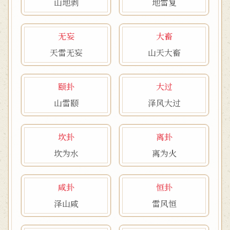
山地剥
地雷复
无妄
大畜
天雷无妄
山天大畜
颐卦
大过
山雷颐
泽风大过
坎卦
离卦
坎为水
离为火
咸卦
恒卦
泽山咸
雷风恒