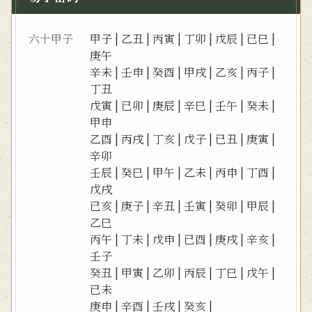
六十甲子
甲子
|
乙丑
|
丙寅
|
丁卯
|
戊辰
|
已巳
|
庚午
辛未
|
壬申
|
癸酉
|
甲戌
|
乙亥
|
丙子
|
丁丑
戊寅
|
已卯
|
庚辰
|
辛巳
|
壬午
|
癸未
|
甲申
乙酉
|
丙戌
|
丁亥
|
戊子
|
已丑
|
庚寅
|
辛卯
壬辰
|
癸巳
|
甲午
|
乙未
|
丙申
|
丁酉
|
戊戌
已亥
|
庚子
|
辛丑
|
壬寅
|
癸卯
|
甲辰
|
乙巳
丙午
|
丁未
|
戊申
|
已酉
|
庚戌
|
辛亥
|
壬子
癸丑
|
甲寅
|
乙卯
|
丙辰
|
丁巳
|
戊午
|
已未
庚申
|
辛酉
|
壬戌
|
癸亥
|