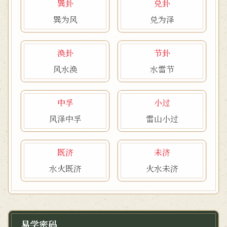
巽卦
兑卦
巽为风
兑为泽
涣卦
节卦
风水涣
水雷节
中孚
小过
风泽中孚
雷山小过
既济
未济
水火既济
火水未济
易学密码