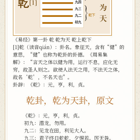
《易经》第一卦 乾 乾为天 乾上乾下
[1]乾（读音qián）：卦名。象征天，含有“健”的
意思，“健”也称为乾卦的卦德。《周易集
解》：“言天之体以健为用，运行不息，应化无
穷，故圣人则之。欲使人法天之用，不法天之体，
故名‘乾’，不名天也”。
卦辞：《乾》：元，亨，利，贞。
乾卦，乾为天卦，原文
《乾》：元，亨，利，贞。
初九：潜龙，勿用。
九二：见龙在田，利见大人。
九三：君子终日乾乾，夕惕若。厉无咎。