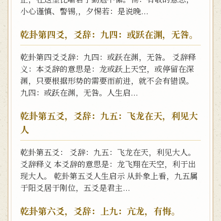
小心谨慎、警锡,，夕惕若：是说晚...
乾卦第四爻，爻辞：九四：或跃在渊，无咎。
乾卦第四爻爻辞：九四：或跃在渊，无咎。 爻辞释
义：本爻辞的意思是：龙或跃上天空，或停留在深
渊，只要根据形势的需要而前进，就不会有错误。
九四：或跃在渊，无咎。人生启...
乾卦第五爻，爻辞：九五：飞龙在天，利见大
人
乾卦第五爻： 爻辞：九五：飞龙在天，利见大人。
爻辞释义 本爻辞的意思是：龙飞翔在天空，利于出
现大人。 乾卦第五爻人生启示 从卦象上看，九五属
于阳爻居于刚位，五爻是君主...
乾卦第六爻，爻辞：上九：亢龙，有悔。