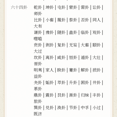
六十四卦
乾卦
|
坤卦
|
屯卦
|
蒙卦
|
需卦
|
讼卦
|
师卦
比卦
|
小畜
|
履卦
|
泰卦
|
否卦
|
同人
|
大有
谦卦
|
豫卦
|
随卦
|
蛊卦
|
临卦
|
观卦
|
噬嗑
贲卦
|
剥卦
|
复卦
|
无妄
|
大畜
|
颐卦
|
大过
坎卦
|
离卦
|
咸卦
|
恒卦
|
遁卦
|
大壮
|
晋卦
明夷
|
家人
|
睽卦
|
蹇卦
|
解卦
|
损卦
|
益卦
夬卦
|
姤卦
|
萃卦
|
升卦
|
困卦
|
井卦
|
革卦
鼎卦
|
震卦
|
艮卦
|
渐卦
|
归妹
|
丰卦
|
旅卦
巽卦
|
兑卦
|
涣卦
|
节卦
|
中孚
|
小过
|
既济