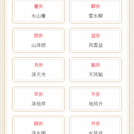
蹇卦
解卦
水山蹇
雷水解
损卦
益卦
山泽损
风雷益
夬卦
姤卦
泽天夬
天风姤
萃卦
升卦
泽地萃
地风升
困卦
井卦
泽水困
水风井