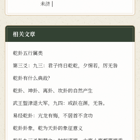
未济
|
相关文章
乾卦五行属类
第三爻：九三：君子终日乾乾，夕惕若，厉无咎
乾卦有什么典故?
乾卦、坤卦、离卦、坎卦的自然产生
武王盟津退大军，九四：或跃在渊，无咎。
易经乾卦：亢龙有悔，不居首不贪功
乾卦卦象，乾为天卦的象征意义