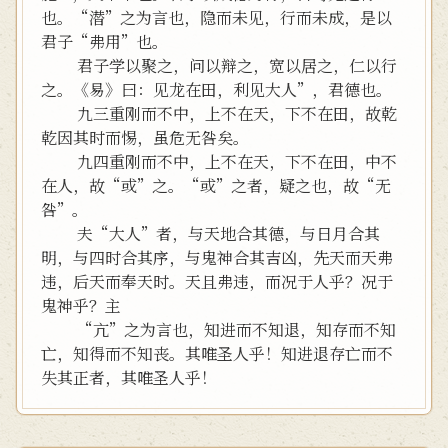
也。“潜”之为言也，隐而未见，行而未成，是以
君子“弗用”也。
君子学以聚之，问以辩之，宽以居之，仁以行
之。《易》曰：见龙在田，利见大人”，君德也。
九三重刚而不中，上不在天，下不在田，故乾
乾因其时而惕，虽危无咎矣。
九四重刚而不中，上不在天，下不在田，中不
在人，故“或”之。“或”之者，疑之也，故“无
咎”。
夫“大人”者，与天地合其德，与日月合其
明，与四时合其序，与鬼神合其吉凶，先天而天弗
违，后天而奉天时。天且弗违，而况于人乎？况于
鬼神乎？主
“亢”之为言也，知进而不知退，知存而不知
亡，知得而不知丧。其唯圣人乎！知进退存亡而不
失其正者，其唯圣人乎！