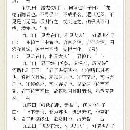
贞。”斋
初九曰“潜龙勿用”，何谓也？子曰：“龙，
德而隐者也。不易乎世，不成乎名，遯世无闷，不
见是而无闷。乐则行之，忧则违之，确乎其不可
拔，潜龙也。”知
九二曰“见龙在田，利见大人”，何谓也？子
曰：“龙德而正中者也。庸言之信，庸行之谨，闲
邪存其诚，善世而不伐，德博而化。《易》
曰：‘见龙在田，利见大人’，君德也。”主
九三曰“君子终日乾乾，夕惕若，厉无咎”，
何谓也？子曰：“君子进德修业。忠信所以进德
也。修辞立其诚，所以居业也。知至至之，可与言
几也。知终终之，可与存义也。是故居上位而不
骄，在下位而不忧，故乾乾因其时而惕，虽危无咎
矣。”主
九四曰“或跃在渊，无咎”，何谓也？子
曰：“上下无常，非为邪也。进退无恒，非离群
也。君子进德修业，欲及时也，故无咎。”古
九五曰“飞龙在天，利见大人”，何谓也？子