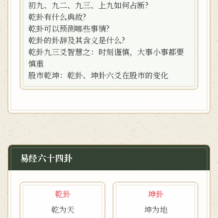
初九、九二、九三、上九如何占断?
乾卦有什么典故?
乾卦可以预测哪些事情?
乾卦的卦辞及其含义是什么?
乾卦九三爻智慧之：时刻谨慎，大事小事都要
慎重
股市乾坤：乾卦、坤卦六爻在股市的变化
易经六十四卦
乾卦
坤卦
乾为天
坤为地