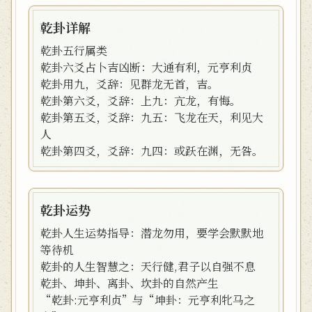
乾卦详解
乾卦五行属类
乾卦六爻占卜吉凶断：大通有利，元亨利贞
乾卦用九，爻辞：见群龙无首，吉。
乾卦第六爻，爻辞：上九：亢龙，有悔。
乾卦第五爻，爻辞：九五：飞龙在天，利见大
人
乾卦第四爻，爻辞：九四：或跃在渊，无咎。
乾卦运势
乾卦人生运势指导：潜龙勿用，要学会默默地
等待机
乾卦的人生智慧之：天行健,君子以自强不息
乾卦、坤卦、离卦、坎卦的自然产生
“乾卦:元亨利贞”与“坤卦：元亨利牝马之