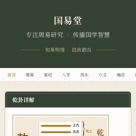
国易堂
专注周易研究 • 传播国学智慧
知易明理 • 趋吉避凶
首页
周易
易经
八字
风水
六爻
梅花
乾卦详解