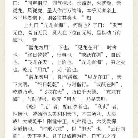
曰：“同声相应，同气相求。水流湿，火就燥，云
従龙，风従虎，圣人作而万物睹。本乎天者亲上，
本乎地者亲下，则各従其类也。”知
上九曰“亢龙有悔”，何谓也？子曰：“贵而
无位，高而无民，贤人在下位而无辅，是以动而有
悔也。”斋
“潜龙勿用”，下也。“见龙在田”，时舍
也。“终日乾乾”，行事也。“或跃在渊”，自试
也。“飞龙在天”，上治也。“亢龙有悔”，穷之灾
也。乾元“用九”，天下治也。
“潜龙勿用”，阳气潜藏。“见龙在田”，天
下文明。“终日乾乾”，与时偕行。“或跃在渊”，
乾道乃革。“飞龙在天”，乃位乎天德。“亢龙有
悔”，与时偕极。乾元“用九”，乃是天则。
《乾》“元”者，始而亨者也。“利贞”者，
性情也。乾始能以美利利天下，不言所利，大矣
哉！大哉乾乎！刚健中正，纯粹精也。六爻发挥，
旁通情也。“时乘六龙”，以“御天”也。“云行雨
施”，天下平也。君子以成德为行，日可见之行