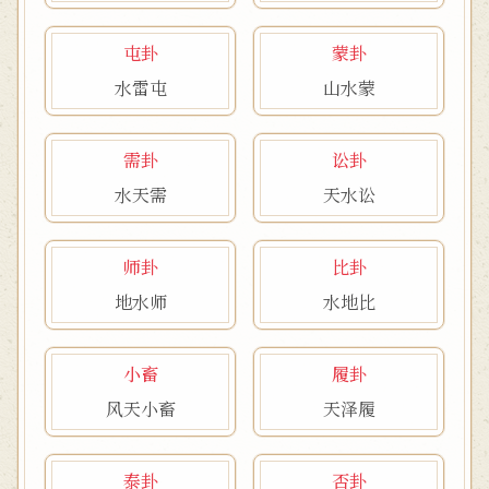
屯卦
蒙卦
水雷屯
山水蒙
需卦
讼卦
水天需
天水讼
师卦
比卦
地水师
水地比
小畜
履卦
风天小畜
天泽履
泰卦
否卦