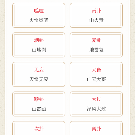
噬嗑
贲卦
火雷噬嗑
山火贲
剥卦
复卦
山地剥
地雷复
无妄
大畜
天雷无妄
山天大畜
颐卦
大过
山雷颐
泽风大过
坎卦
离卦