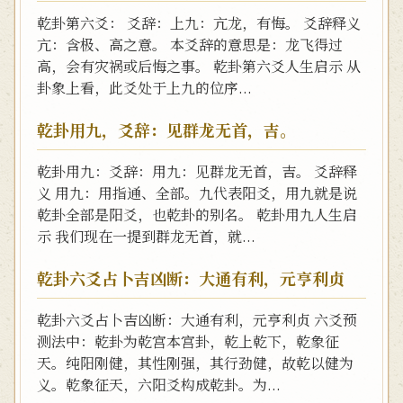
乾卦第六爻： 爻辞：上九：亢龙，有悔。 爻辞释义
亢：含极、高之意。 本爻辞的意思是：龙飞得过
高，会有灾祸或后悔之事。 乾卦第六爻人生启示 从
卦象上看，此爻处于上九的位序...
乾卦用九，爻辞：见群龙无首，吉。
乾卦用九：爻辞：用九：见群龙无首，吉。 爻辞释
义 用九：用指通、全部。九代表阳爻，用九就是说
乾卦全部是阳爻，也乾卦的别名。 乾卦用九人生启
示 我们现在一提到群龙无首，就...
乾卦六爻占卜吉凶断：大通有利，元亨利贞
乾卦六爻占卜吉凶断：大通有利，元亨利贞 六爻预
测法中：乾卦为乾宫本宫卦，乾上乾下，乾象征
天。纯阳刚健，其性刚强，其行劲健，故乾以健为
义。乾象征天，六阳爻构成乾卦。为...