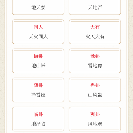
地天泰
天地否
同人
大有
天火同人
火天大有
谦卦
豫卦
地山谦
雷地豫
随卦
蛊卦
泽雷随
山风蛊
临卦
观卦
地泽临
风地观