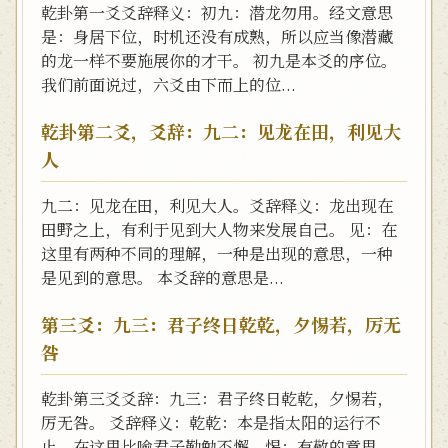
乾卦第一爻爻辞释义：初九：潜龙勿用。经文意思
是：身居下位，时机还没有成熟，所以应当像潜藏
的龙一样不要施展你的才干。 初九是本爻的序位。
我们前面说过，六爻由下而上的位...
乾卦第二爻，爻辞：九二：见龙在田，利见大
人
九二：见龙在田，利见大人。爻辞释义：龙出现在
田野之上，有利于见到大人物来发展自己。 见：在
这里有两种不同的理解，一种是出现的意思，一种
是见到的意思。 本爻辞的意思是...
第三爻：九三：君子终日乾乾，夕惕若，厉无
咎
乾卦第三爻爻辞：九三：君子终日乾乾，夕惕若，
厉无咎。 爻辞释义：乾乾：本是指太阳的运行不
止，在这里比喻君子勤勉不懈。惕：有敬的意思，