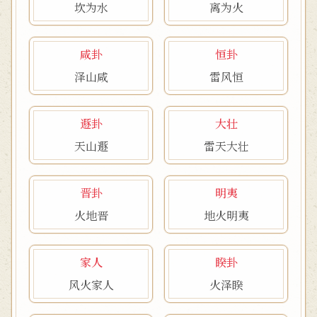
坎为水
离为火
咸卦
恒卦
泽山咸
雷风恒
遯卦
大壮
天山遯
雷天大壮
晋卦
明夷
火地晋
地火明夷
家人
睽卦
风火家人
火泽睽