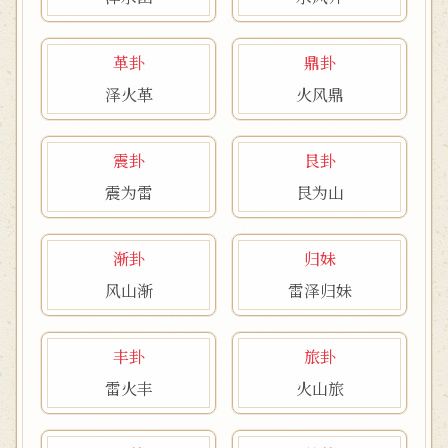
革卦
鼎卦
泽火革
火风鼎
震卦
艮卦
震为雷
艮为山
渐卦
归妹
风山渐
雷泽归妹
丰卦
旅卦
雷火丰
火山旅