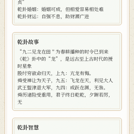
贞”
乾卦婚姻：婚姻可成，但相爱容易相处难
乾卦财运：自强不息，助财源广进
乾卦故事
“九二见龙在田＂为春耕播种的时令已到来
《乾》卦中的“龙”，是远古至上古时代的授
时星象
股纣穷欲命归天，上九：亢龙有悔。
舜受禅让为天子，九五：飞龙在天，利见大人
武王盟津退大军，九四：或跃在渊，无咎。
舜历诸险受重用，君子终日乾乾，夕踢若厉，
无
乾卦智慧