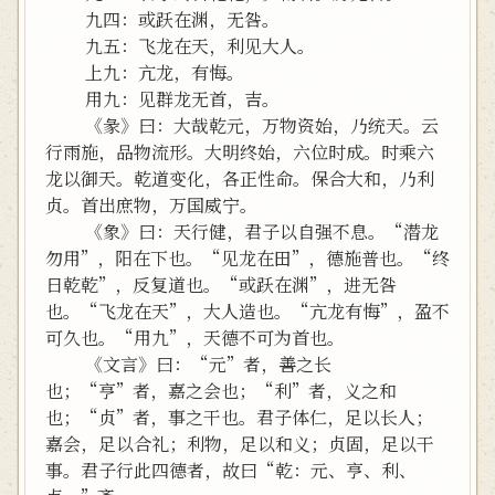
九四：或跃在渊，无咎。
九五：飞龙在天，利见大人。
上九：亢龙，有悔。
用九：见群龙无首，吉。
《彖》曰：大哉乾元，万物资始，乃统天。云
行雨施，品物流形。大明终始，六位时成。时乘六
龙以御天。乾道变化，各正性命。保合大和，乃利
贞。首出庶物，万国威宁。
《象》曰：天行健，君子以自强不息。“潜龙
勿用”，阳在下也。“见龙在田”，德施普也。“终
日乾乾”，反复道也。“或跃在渊”，进无咎
也。“飞龙在天”，大人造也。“亢龙有悔”，盈不
可久也。“用九”，天德不可为首也。
《文言》曰：“元”者，善之长
也；“亨”者，嘉之会也；“利”者，义之和
也；“贞”者，事之干也。君子体仁，足以长人；
嘉会，足以合礼；利物，足以和义；贞固，足以干
事。君子行此四德者，故曰“乾：元、亨、利、