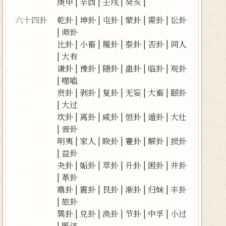
庚申
|
辛酉
|
壬戌
|
癸亥
|
六十四卦
乾卦
|
坤卦
|
屯卦
|
蒙卦
|
需卦
|
讼卦
|
师卦
比卦
|
小畜
|
履卦
|
泰卦
|
否卦
|
同人
|
大有
谦卦
|
豫卦
|
随卦
|
蛊卦
|
临卦
|
观卦
|
噬嗑
贲卦
|
剥卦
|
复卦
|
无妄
|
大畜
|
颐卦
|
大过
坎卦
|
离卦
|
咸卦
|
恒卦
|
遁卦
|
大壮
|
晋卦
明夷
|
家人
|
睽卦
|
蹇卦
|
解卦
|
损卦
|
益卦
夬卦
|
姤卦
|
萃卦
|
升卦
|
困卦
|
井卦
|
革卦
鼎卦
|
震卦
|
艮卦
|
渐卦
|
归妹
|
丰卦
|
旅卦
巽卦
|
兑卦
|
涣卦
|
节卦
|
中孚
|
小过
|
既济