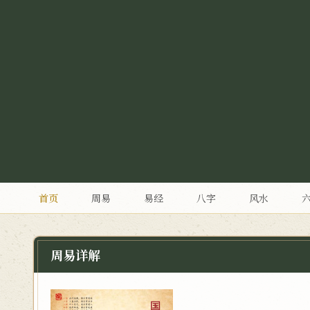
首页
周易
易经
八字
风水
周易详解