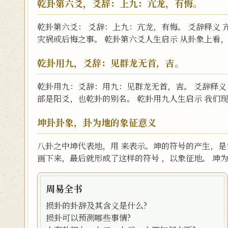
乾卦第六爻，爻辞：上九：亢龙，有悔。
乾卦第六爻： 爻辞：上九：亢龙，有悔。 爻辞释义
灾祸或后悔之事。 乾卦第六爻人生启示 从卦象上看，
乾卦用九，爻辞：见群龙无首，吉。
乾卦用九：爻辞：用九：见群龙无首，吉。 爻辞释义
部是阳爻，也乾卦的别名。 乾卦用九人生启示 我们现
坤卦卦象，卦为地的象征意义
八卦之中坤代表地，用 来表示。坤的符号的产生，
画下来，最后就形成了这样的符号 ，以象征地。 坤为
周易全书
损卦的卦辞及其含义是什么?
损卦可以预测哪些事情?