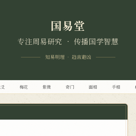
国易堂
专注周易研究 • 传播国学智慧
知易明理 • 趋吉避凶
六爻
梅花
紫微
奇门
面相
手相