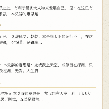
野之上，有利于见到大人物来发展自己。 见：在这里有
。 本爻辞的意思是...
咎
无咎。 爻辞释义：乾乾：本是指太阳的运行不止，在这
,，夕惕若：是说晚...
义：本爻辞的意思是：龙或跃上天空，或停留在深渊，只
在渊，无咎。人生启...
人
爻辞释义 本爻辞的意思是：龙飞翔在天空，利于出现大
居于刚位，五爻是君主...