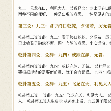
九二：见龙在田，利见大人。爻辞释义：龙出现在田
两种不同的理解，一种是出现的意思，一种是见到的意思
第三爻：九三：君子终日乾乾，夕惕若，厉无
乾卦第三爻爻辞：九三：君子终日乾乾，夕惕若，厉
里比喻君子勤勉不懈。惕：有敬的意思，小心谨慎、警锡
乾卦第四爻，爻辞：九四：或跃在渊，无咎。
乾卦第四爻爻辞：九四：或跃在渊，无咎。 爻辞释
要根据形势的需要而前进，就不会有错误。 九四：或跃
乾卦第五爻，爻辞：九五：飞龙在天，利见大
乾卦第五爻： 爻辞：九五：飞龙在天，利见大人。 
人。 乾卦第五爻人生启示 从卦象上看，九五属于阳爻