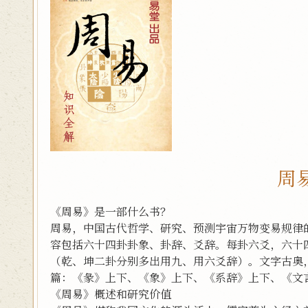
周
《周易》是一部什么书？
周易，中国古代哲学、研究、预测宇宙万物变易规律
容包括六十四卦卦象、卦辞、爻辞。每卦六爻，六十
（乾、坤二卦分别多出用九、用六爻辞）。文字古奥
篇：《彖》上下、《象》上下、《系辞》上下、《文
《周易》概述和研究价值