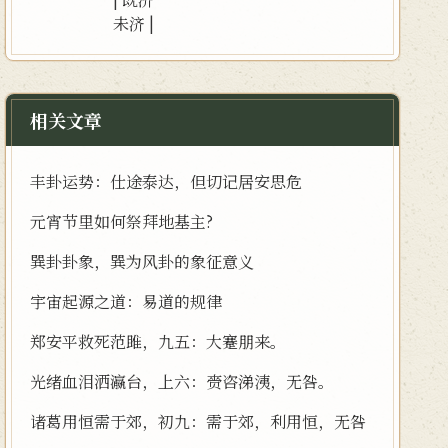
未济
|
相关文章
丰卦运势：仕途泰达，但切记居安思危
元宵节里如何祭拜地基主?
巽卦卦象，巽为风卦的象征意义
宇宙起源之道：易道的规律
郑安平救死范雎，九五：大蹇朋来。
光绪血泪洒瀛台，上六：赍咨涕洟，无咎。
诸葛用恒需于郊，初九：需于郊，利用恒，无咎