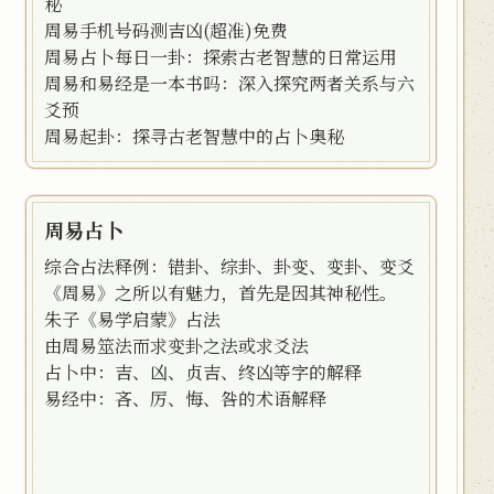
秘
周易手机号码测吉凶(超准)免费
周易占卜每日一卦：探索古老智慧的日常运用
周易和易经是一本书吗：深入探究两者关系与六
爻预
周易起卦：探寻古老智慧中的占卜奥秘
周易占卜
综合占法释例：错卦、综卦、卦变、变卦、变爻
《周易》之所以有魅力，首先是因其神秘性。
朱子《易学启蒙》占法
由周易筮法而求变卦之法或求爻法
占卜中：吉、凶、贞吉、终凶等字的解释
易经中：吝、厉、悔、咎的术语解释