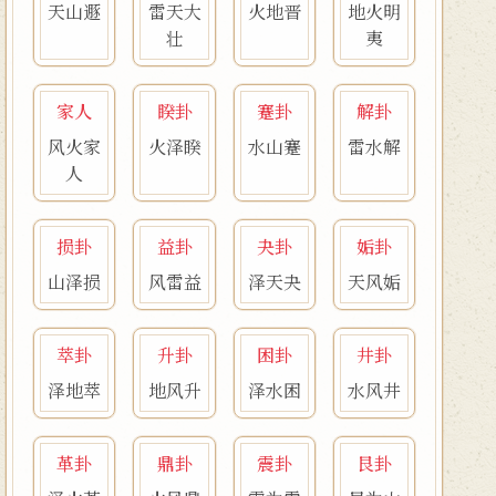
天山遯
雷天大
火地晋
地火明
壮
夷
家人
睽卦
蹇卦
解卦
风火家
火泽睽
水山蹇
雷水解
人
损卦
益卦
夬卦
姤卦
山泽损
风雷益
泽天夬
天风姤
萃卦
升卦
困卦
井卦
泽地萃
地风升
泽水困
水风井
革卦
鼎卦
震卦
艮卦