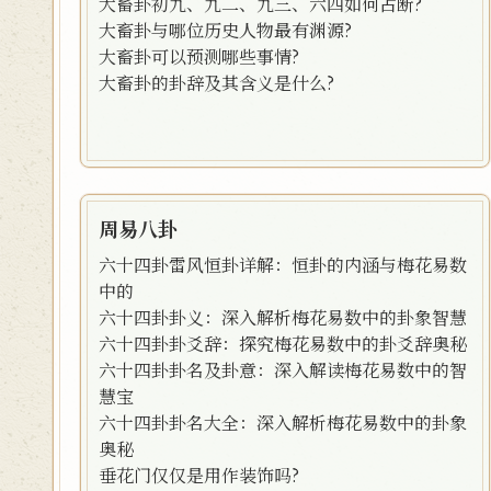
大畜卦初九、九二、九三、六四如何占断?
大畜卦与哪位历史人物最有渊源?
大畜卦可以预测哪些事情?
大畜卦的卦辞及其含义是什么?
周易八卦
六十四卦雷风恒卦详解：恒卦的内涵与梅花易数
中的
六十四卦卦义：深入解析梅花易数中的卦象智慧
六十四卦卦爻辞：探究梅花易数中的卦爻辞奥秘
六十四卦卦名及卦意：深入解读梅花易数中的智
慧宝
六十四卦卦名大全：深入解析梅花易数中的卦象
奥秘
垂花门仅仅是用作装饰吗?