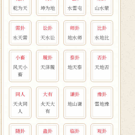
乾为天
坤为地
水雷屯
山水蒙
需卦
讼卦
师卦
比卦
水天需
天水讼
地水师
水地比
小畜
履卦
泰卦
否卦
风天小
天泽履
地天泰
天地否
畜
同人
大有
谦卦
豫卦
天火同
火天大
地山谦
雷地豫
人
有
随卦
蛊卦
临卦
观卦