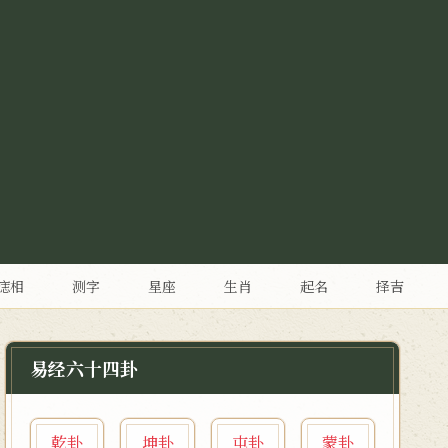
痣相
测字
星座
生肖
起名
择吉
易经六十四卦
乾卦
坤卦
屯卦
蒙卦