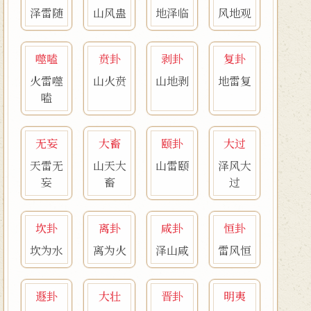
泽雷随
山风蛊
地泽临
风地观
噬嗑
贲卦
剥卦
复卦
火雷噬
山火贲
山地剥
地雷复
嗑
无妄
大畜
颐卦
大过
天雷无
山天大
山雷颐
泽风大
妄
畜
过
坎卦
离卦
咸卦
恒卦
坎为水
离为火
泽山咸
雷风恒
遯卦
大壮
晋卦
明夷