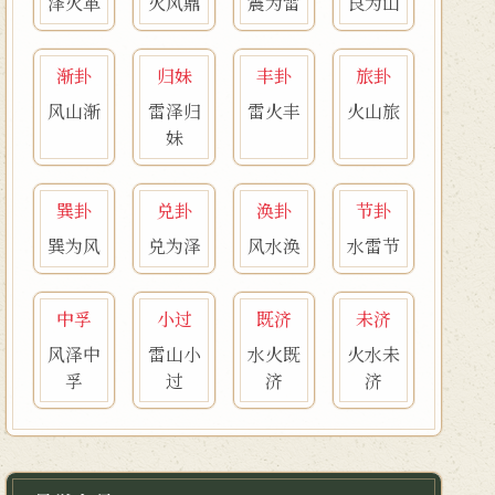
泽火革
火风鼎
震为雷
艮为山
渐卦
归妹
丰卦
旅卦
风山渐
雷泽归
雷火丰
火山旅
妹
巽卦
兑卦
涣卦
节卦
巽为风
兑为泽
风水涣
水雷节
中孚
小过
既济
未济
风泽中
雷山小
水火既
火水未
孚
过
济
济