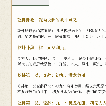
乾卦卦象，乾为天卦的象征意义
乾卦所包含的范围是： 凡是积极向上的、刚健有力
的、坚硬易碎的、在上的等事物，都归于乾卦。六十四
乾卦卦辞，乾：元亨利贞。
乾为天，卦辞解释： 乾：元亨利贞。是乾卦的卦辞
所代表的意思就是第一、开始、本来、原来、原先、开
乾卦第一爻，爻辞：初九：潜龙勿用。
乾卦第一爻爻辞释义：初九：潜龙勿用。经文意思是
不要施展你的才干。 初九是本爻的序位。我们前面说过
乾卦第二爻，爻辞：九二：见龙在田，利见大