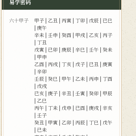
易学密码
六十甲子
甲子
|
乙丑
|
丙寅
|
丁卯
|
戊辰
|
已巳
|
庚午
辛未
|
壬申
|
癸酉
|
甲戌
|
乙亥
|
丙子
|
丁丑
戊寅
|
已卯
|
庚辰
|
辛巳
|
壬午
|
癸未
|
甲申
乙酉
|
丙戌
|
丁亥
|
戊子
|
已丑
|
庚寅
|
辛卯
壬辰
|
癸巳
|
甲午
|
乙未
|
丙申
|
丁酉
|
戊戌
已亥
|
庚子
|
辛丑
|
壬寅
|
癸卯
|
甲辰
|
乙巳
丙午
|
丁未
|
戊申
|
已酉
|
庚戌
|
辛亥
|
壬子
癸丑
|
甲寅
|
乙卯
|
丙辰
|
丁巳
|
戊午
|
已未