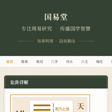
国易堂
专注周易研究 • 传播国学智慧
知易明理 • 趋吉避凶
首页
周易
易经
八字
风水
六爻
梅花
讼卦详解