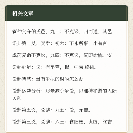
相关文章
管仲义夺伯氏邑，九二：不克讼，归而逋，其邑
讼卦第一爻，爻辞：初六：不永所事，小有言，
虞芮复命不克讼，九四：不克讼，复即命渝。安
讼卦卦辞：讼：有孚窒，惕，中吉;终凶。
讼卦智慧：当有争执的时候怎么办
讼卦运势分析：尽量减少争讼，以维持和谐的人际
关系
讼卦第五爻，爻辞：九五：讼，元吉。
讼卦第三爻，爻辞：六三：食旧德，贞厉，终吉