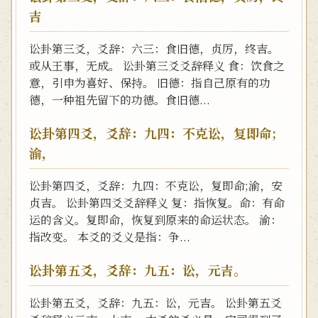
吉
讼卦第三爻，爻辞：六三：食旧德，贞厉，终吉。
或从王事，无成。 讼卦第三爻爻辞释义 食：饮食之
意，引申为喜好、保持。 旧德：指自己原有的功
德，一种祖先留下的功德。食旧德...
讼卦第四爻，爻辞：九四：不克讼，复即命;
渝，
讼卦第四爻，爻辞：九四：不克讼，复即命;渝，安
贞吉。 讼卦第四爻爻辞释义 复：指恢复。命：有命
运的含义。复即命，恢复到原来的命运状态。 渝：
指改变。 本爻的爻义是指：争...
讼卦第五爻，爻辞：九五：讼，元吉。
讼卦第五爻，爻辞：九五：讼，元吉。 讼卦第五爻