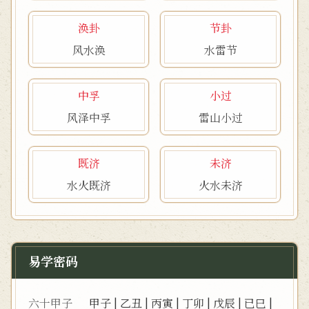
涣卦
节卦
风水涣
水雷节
中孚
小过
风泽中孚
雷山小过
既济
未济
水火既济
火水未济
易学密码
六十甲子
甲子
|
乙丑
|
丙寅
|
丁卯
|
戊辰
|
已巳
|