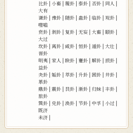
比卦
|
小畜
|
履卦
|
泰卦
|
否卦
|
同人
|
大有
谦卦
|
豫卦
|
随卦
|
蛊卦
|
临卦
|
观卦
|
噬嗑
贲卦
|
剥卦
|
复卦
|
无妄
|
大畜
|
颐卦
|
大过
坎卦
|
离卦
|
咸卦
|
恒卦
|
遁卦
|
大壮
|
晋卦
明夷
|
家人
|
睽卦
|
蹇卦
|
解卦
|
损卦
|
益卦
夬卦
|
姤卦
|
萃卦
|
升卦
|
困卦
|
井卦
|
革卦
鼎卦
|
震卦
|
艮卦
|
渐卦
|
归妹
|
丰卦
|
旅卦
巽卦
|
兑卦
|
涣卦
|
节卦
|
中孚
|
小过
|
既济
未济
|