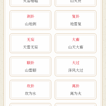
火雷噬嗑
山火贲
剥卦
复卦
山地剥
地雷复
无妄
大畜
天雷无妄
山天大畜
颐卦
大过
山雷颐
泽风大过
坎卦
离卦
坎为水
离为火