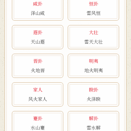
咸卦
恒卦
泽山咸
雷风恒
遯卦
大壮
天山遯
雷天大壮
晋卦
明夷
火地晋
地火明夷
家人
睽卦
风火家人
火泽睽
蹇卦
解卦
水山蹇
雷水解