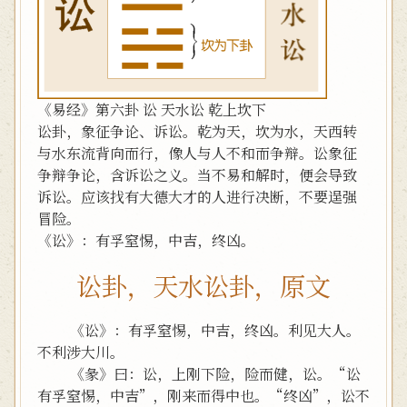
《易经》第六卦 讼 天水讼 乾上坎下
讼卦，象征争论、诉讼。乾为天，坎为水，天西转
与水东流背向而行，像人与人不和而争辩。讼象征
争辩争论，含诉讼之义。当不易和解时，便会导致
诉讼。应该找有大德大才的人进行决断，不要逞强
冒险。
《讼》：有孚窒惕，中吉，终凶。
讼卦，天水讼卦，原文
《讼》：有孚窒惕，中吉，终凶。利见大人。
不利涉大川。
《彖》曰：讼，上刚下险，险而健，讼。“讼
有孚窒惕，中吉”，刚来而得中也。“终凶”，讼不