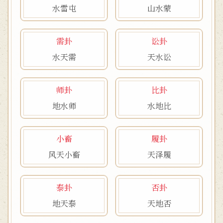
水雷屯
山水蒙
需卦
讼卦
水天需
天水讼
师卦
比卦
地水师
水地比
小畜
履卦
风天小畜
天泽履
泰卦
否卦
地天泰
天地否