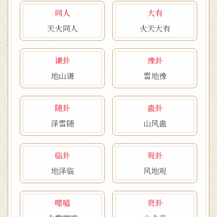
同人
大有
天火同人
火天大有
谦卦
豫卦
地山谦
雷地豫
随卦
蛊卦
泽雷随
山风蛊
临卦
观卦
地泽临
风地观
噬嗑
贲卦