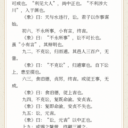
可成也。“利见大人”，尚中正也。“不利涉大
川”，入于渊也。
《象》曰：天与水违行，讼。君子以作事谋
始。
初六，不永所事，小有言，终吉。
《象》曰：“不永所事”，讼不可长也。
虽“小有言”，其辩明也。
九二，不克讼，归而逋。其邑人三百户，无
眚。
《象》曰：“不克讼”，归逋窜也。自下讼
上，患至掇也。
六三，食旧德，贞厉，终吉。或従王事，无
成。
《象》曰：食旧德，従上吉也。
九四，不克讼，复既命渝。安贞吉。
《象》曰：复即命渝，安贞不失也。
九五：讼，元吉。
《象》曰：“讼，元吉”以中正也。
上九：或锡之鞶带，终朝三褫之。