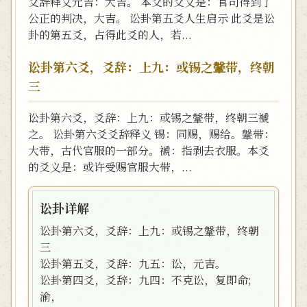
爻辞释义元吉：大吉。 本爻的爻义是：官司得到了
公正的判决，大吉。 讼卦第五爻人生启示 此爻是讼
卦的第五爻，占得此爻的人，若...
讼卦第六爻，爻辞：上九：或锡之鞶带，终朝
三
讼卦第六爻，爻辞：上九：或锡之鞶带，终朝三褫
之。 讼卦第六爻爻辞释义 锡：同赐，赐给。鞶带：
大带，古代官服的一部分。褫：指剥去衣服。本爻
的爻义是：或许受赐官服大带，...
讼卦详解
讼卦第六爻，爻辞：上九：或锡之鞶带，终朝
三
讼卦第五爻，爻辞：九五：讼，元吉。
讼卦第四爻，爻辞：九四：不克讼，复即命;
渝，