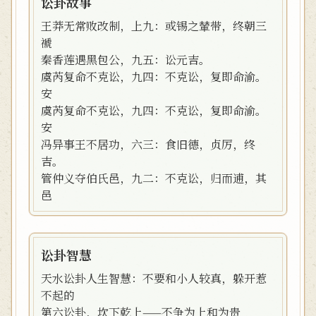
讼卦故事
王莽无常败改制，上九：或锡之輦带，终朝三
褫
秦香莲遇黑包公，九五：讼元吉。
虞芮复命不克讼，九四：不克讼，复即命渝。
安
虞芮复命不克讼，九四：不克讼，复即命渝。
安
冯异事王不居功，六三：食旧德，贞厉，终
吉。
管仲义夺伯氏邑，九二：不克讼，归而逋，其
邑
讼卦智慧
天水讼卦人生智慧：不要和小人较真，躲开惹
不起的
第六讼卦，坎下乾上——不争为上和为贵