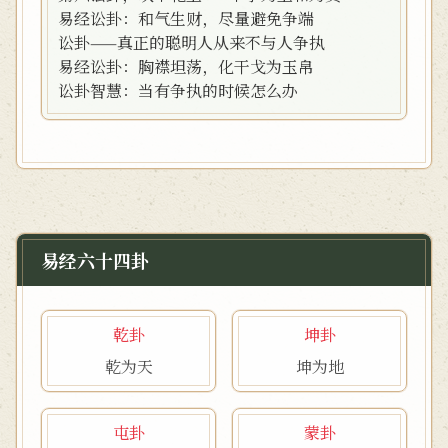
易经讼卦：和气生财，尽量避免争端
讼卦——真正的聪明人从来不与人争执
易经讼卦：胸襟坦荡，化干戈为玉帛
讼卦智慧：当有争执的时候怎么办
易经六十四卦
乾卦
坤卦
乾为天
坤为地
屯卦
蒙卦