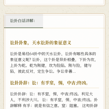
讼卦白话详解：
讼卦卦象，天水讼卦的象征意义
讼卦是易经64卦中的天水讼卦，讼卦有哪些具体的
象征意义呢? 讼卦，这个卦是异卦相叠，下卦为坎，
上卦为乾。乾为刚健，坎为险陷。刚与险，健与
陷，彼此反对，定生争讼。争讼非善...
讼卦卦辞：讼：有孚窒，惕，中吉;终凶。
讼卦卦辞：讼：有孚窒，惕，中吉;终凶。利见大
人，不利涉大川。 讼：有孚窒，惕，中吉;终凶。卦
辞解释 有孚：就是有信之意。窒：阻塞。 这句卦辞