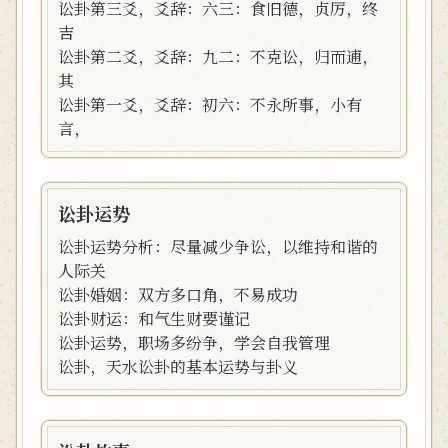
讼卦第三爻，爻辞：六三：食旧德，贞厉，终
吉
讼卦第二爻，爻辞：九二：不克讼，归而逋，
其
讼卦第一爻，爻辞：初六：不永所事，小有
言，
讼卦运势
讼卦运势分析：尽量减少争讼，以维持和谐的
人际关
讼卦婚姻：双方多口角，不易成功
讼卦财运：和气生财要谨记
讼卦运势，职场多纷争，学会自我管理
讼卦，天水讼卦的基本运势与卦义