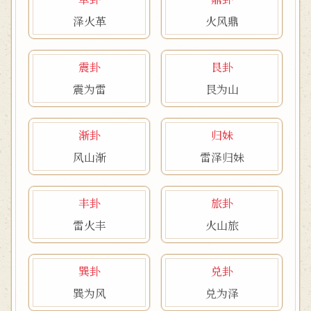
泽火革
火风鼎
震卦
艮卦
震为雷
艮为山
渐卦
归妹
风山渐
雷泽归妹
丰卦
旅卦
雷火丰
火山旅
巽卦
兑卦
巽为风
兑为泽