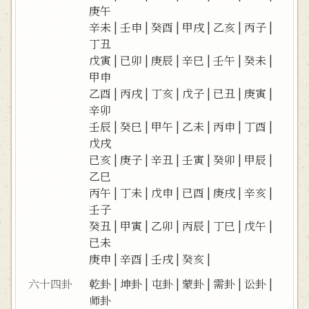
庚午
辛未
|
壬申
|
癸酉
|
甲戌
|
乙亥
|
丙子
|
丁丑
戊寅
|
已卯
|
庚辰
|
辛巳
|
壬午
|
癸未
|
甲申
乙酉
|
丙戌
|
丁亥
|
戊子
|
已丑
|
庚寅
|
辛卯
壬辰
|
癸巳
|
甲午
|
乙未
|
丙申
|
丁酉
|
戊戌
已亥
|
庚子
|
辛丑
|
壬寅
|
癸卯
|
甲辰
|
乙巳
丙午
|
丁未
|
戊申
|
已酉
|
庚戌
|
辛亥
|
壬子
癸丑
|
甲寅
|
乙卯
|
丙辰
|
丁巳
|
戊午
|
已未
庚申
|
辛酉
|
壬戌
|
癸亥
|
六十四卦
乾卦
|
坤卦
|
屯卦
|
蒙卦
|
需卦
|
讼卦
|
师卦