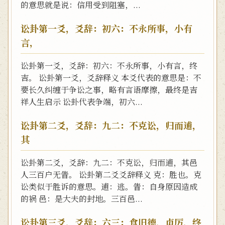
的意思就是说：信用受到阻塞，...
讼卦第一爻，爻辞：初六：不永所事，小有
言，
讼卦第一爻，爻辞：初六：不永所事，小有言，终
吉。 讼卦第一爻，爻辞释义 本爻代表的意思是：不
要长久纠缠于争讼之事，略有言语摩擦，最终是吉
祥人生启示 讼卦代表争端，初六...
讼卦第二爻，爻辞：九二：不克讼，归而逋，
其
讼卦第二爻，爻辞：九二：不克讼，归而逋，其邑
人三百户无眚。 讼卦第二爻爻辞释义 克：胜也。克
讼类似于胜诉的意思。逋：逃。眚：自身原因造成
的祸 邑：是大夫的封地。三百邑...
讼卦第三爻，爻辞：六三：食旧德，贞厉，终