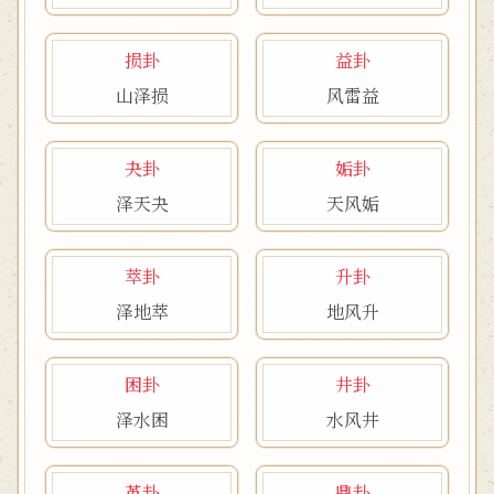
损卦
益卦
山泽损
风雷益
夬卦
姤卦
泽天夬
天风姤
萃卦
升卦
泽地萃
地风升
困卦
井卦
泽水困
水风井
革卦
鼎卦