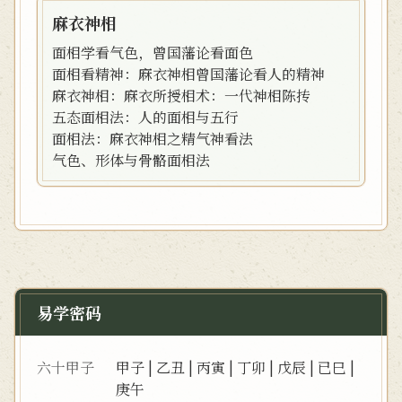
麻衣神相
面相学看气色，曾国藩论看面色
面相看精神：麻衣神相曾国藩论看人的精神
麻衣神相：麻衣所授相术：一代神相陈抟
五态面相法：人的面相与五行
面相法：麻衣神相之精气神看法
气色、形体与骨骼面相法
易学密码
六十甲子
甲子
|
乙丑
|
丙寅
|
丁卯
|
戊辰
|
已巳
|
庚午