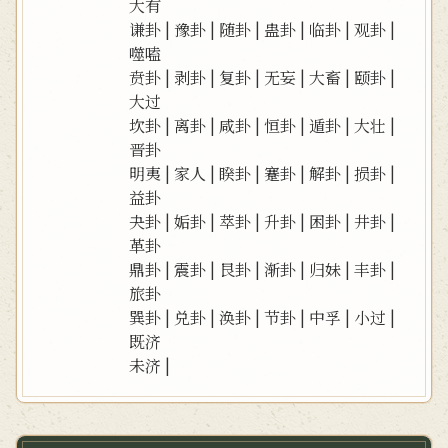
大有
谦卦
|
豫卦
|
随卦
|
蛊卦
|
临卦
|
观卦
|
噬嗑
贲卦
|
剥卦
|
复卦
|
无妄
|
大畜
|
颐卦
|
大过
坎卦
|
离卦
|
咸卦
|
恒卦
|
遁卦
|
大壮
|
晋卦
明夷
|
家人
|
睽卦
|
蹇卦
|
解卦
|
损卦
|
益卦
夬卦
|
姤卦
|
萃卦
|
升卦
|
困卦
|
井卦
|
革卦
鼎卦
|
震卦
|
艮卦
|
渐卦
|
归妹
|
丰卦
|
旅卦
巽卦
|
兑卦
|
涣卦
|
节卦
|
中孚
|
小过
|
既济
未济
|