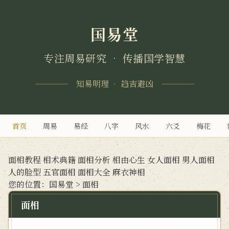
国易堂
专注周易研究 • 传播国学智慧
知易明理 • 趋吉避凶
首页
周易
易经
八字
风水
六爻
梅花
面相教程
相术典籍
面相分析
相由心生
女人面相
男人面相
人的脸型
五官面相
面相大全
麻衣神相
您的位置：
国易堂
>
面相
面相