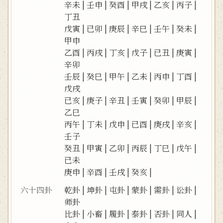
辛未
|
壬申
|
癸酉
|
甲戌
|
乙亥
|
丙子
|
丁丑
戊寅
|
已卯
|
庚辰
|
辛巳
|
壬午
|
癸未
|
甲申
乙酉
|
丙戌
|
丁亥
|
戊子
|
已丑
|
庚寅
|
辛卯
壬辰
|
癸巳
|
甲午
|
乙未
|
丙申
|
丁酉
|
戊戌
已亥
|
庚子
|
辛丑
|
壬寅
|
癸卯
|
甲辰
|
乙巳
丙午
|
丁未
|
戊申
|
已酉
|
庚戌
|
辛亥
|
壬子
癸丑
|
甲寅
|
乙卯
|
丙辰
|
丁巳
|
戊午
|
已未
庚申
|
辛酉
|
壬戌
|
癸亥
|
六十四卦
乾卦
|
坤卦
|
屯卦
|
蒙卦
|
需卦
|
讼卦
|
师卦
比卦
|
小畜
|
履卦
|
泰卦
|
否卦
|
同人
|