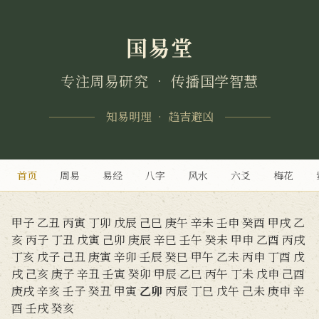
国易堂
专注周易研究 • 传播国学智慧
知易明理 • 趋吉避凶
首页
周易
易经
八字
风水
六爻
梅花
甲子
乙丑
丙寅
丁卯
戊辰
己巳
庚午
辛未
壬申
癸酉
甲戌
乙
亥
丙子
丁丑
戊寅
己卯
庚辰
辛巳
壬午
癸未
甲申
乙酉
丙戌
丁亥
戊子
己丑
庚寅
辛卯
壬辰
癸巳
甲午
乙未
丙申
丁酉
戊
戌
己亥
庚子
辛丑
壬寅
癸卯
甲辰
乙巳
丙午
丁未
戊申
己酉
庚戌
辛亥
壬子
癸丑
甲寅
乙卯
丙辰
丁巳
戊午
己未
庚申
辛
酉
壬戌
癸亥