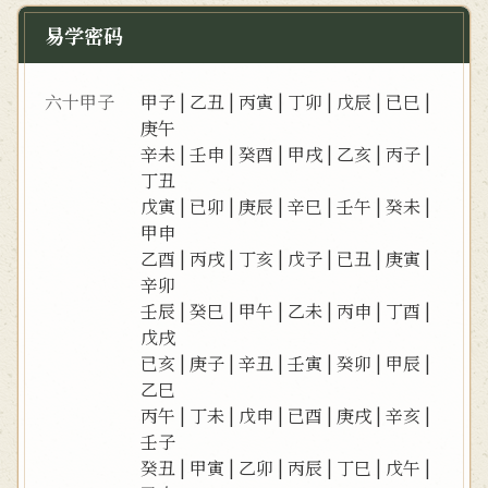
易学密码
六十甲子
甲子
|
乙丑
|
丙寅
|
丁卯
|
戊辰
|
已巳
|
庚午
辛未
|
壬申
|
癸酉
|
甲戌
|
乙亥
|
丙子
|
丁丑
戊寅
|
已卯
|
庚辰
|
辛巳
|
壬午
|
癸未
|
甲申
乙酉
|
丙戌
|
丁亥
|
戊子
|
已丑
|
庚寅
|
辛卯
壬辰
|
癸巳
|
甲午
|
乙未
|
丙申
|
丁酉
|
戊戌
已亥
|
庚子
|
辛丑
|
壬寅
|
癸卯
|
甲辰
|
乙巳
丙午
|
丁未
|
戊申
|
已酉
|
庚戌
|
辛亥
|
壬子
癸丑
|
甲寅
|
乙卯
|
丙辰
|
丁巳
|
戊午
|