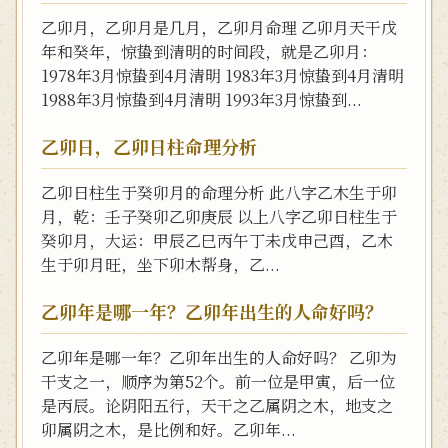
乙卯月，乙卯月是几月，乙卯月命理 乙卯月天干戊
年和癸年，惊蛰到清明的时间段，就是乙卯月：
1978年3月惊蛰到4月清明 1983年3月惊蛰到4月清明
1988年3月惊蛰到4月清明 1993年3月惊蛰到...
乙卯日，乙卯日柱命理分析
乙卯日柱生于癸卯月的命理分析 此八字乙木生于卯
月，乾：壬子癸卯乙卯庚辰 以上八字乙卯日柱生于
癸卯月，大运：甲辰乙巳丙午丁未戊申己酉，乙木
生于卯月旺，坐下卯木帮身，乙...
乙卯年是哪一年？乙卯年出生的人命好吗？
乙卯年是哪一年？乙卯年出生的人命好吗？ 乙卯为
干支之一，顺序为第52个。前一位是甲寅，后一位
是丙辰。论阴阳五行，天干之乙属阴之木，地支之
卯属阴之木，是比例和好。乙卯年...