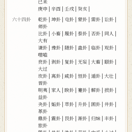
已未
庚申
|
辛酉
|
壬戌
|
癸亥
|
六十四卦
乾卦
|
坤卦
|
屯卦
|
蒙卦
|
需卦
|
讼卦
|
师卦
比卦
|
小畜
|
履卦
|
泰卦
|
否卦
|
同人
|
大有
谦卦
|
豫卦
|
随卦
|
蛊卦
|
临卦
|
观卦
|
噬嗑
贲卦
|
剥卦
|
复卦
|
无妄
|
大畜
|
颐卦
|
大过
坎卦
|
离卦
|
咸卦
|
恒卦
|
遁卦
|
大壮
|
晋卦
明夷
|
家人
|
睽卦
|
蹇卦
|
解卦
|
损卦
|
益卦
夬卦
|
姤卦
|
萃卦
|
升卦
|
困卦
|
井卦
|
革卦
鼎卦
|
震卦
|
艮卦
|
渐卦
|
归妹
|
丰卦
|
旅卦