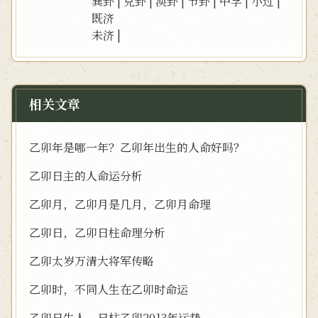
巽卦
|
兑卦
|
涣卦
|
节卦
|
中孚
|
小过
|
既济
未济
|
相关文章
乙卯年是哪一年？乙卯年出生的人命好吗？
乙卯日主的人命运分析
乙卯月，乙卯月是几月，乙卯月命理
乙卯日，乙卯日柱命理分析
乙卯太岁万清大将军传略
乙卯时，不同人生在乙卯时命运
乙卯日生人，日柱乙卯2013年运势