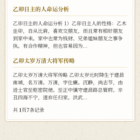
乙卯日主的人命运分析
乙卯日主的人命运分析 1）乙卯日主人的性格：乙木
坐卯，自从比肩，喜欢交朋友，而且常有相好朋友
到家中来。家中也常为钱财、兄弟姐妹朋友之事争
执。有合作精神，但也容易因为...
乙卯太岁万清大将军传略
乙卯太岁万清大将军传略 乙卯太岁元时降生于建昌
南城，名万清。万清，字仕廉。沉静，尚志节，由
进士官至枢密院使。至正中镇守建昌路总管府。辛
丑四海不宁，遂弃任归家。洪武...
共
1
页
7
条记录