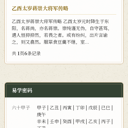
乙酉太岁蒋崇大将军传略
乙酉太岁蒋崇大将军传略 乙酉太岁元时降生于东
阳，名蒋尚，亦名蒋崇。崇纯谨无伪，自守甚笃，
遇人恒抑抑然，若畏之者。或有纷纠，出片言谕
之，则又翕然。服箪食豆羹不继，室...
共
1
页
6
条记录
易学密码
六十甲子
甲子
|
乙丑
|
丙寅
|
丁卯
|
戊辰
|
已巳
|
庚午
辛未
|
壬申
|
癸酉
|
甲戌
|
乙亥
|
丙子
|