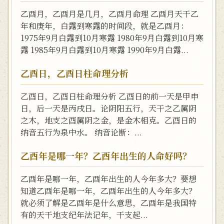
乙酉月，乙酉月是几月，乙酉月命理 乙酉月天干乙
年和庚年，白露到寒露的时间段，就是乙酉月：
1975年9月白露到10月寒露 1980年9月白露到10月寒
露 1985年9月白露到10月寒露 1990年9月白露...
乙酉日，乙酉日柱命理分析
乙酉日，乙酉日柱命理分析 乙酉日的前一天是甲申
日，后一天是丙戌日。论阴阳五行，天干之乙属阴
之木，地支之酉属阴之金，是金木相克。乙酉日的
纳音五行为泉中水。 纳音论断：...
乙酉年是哪一年？乙酉年出生的人命好吗？
乙酉年是哪一年，乙酉年出生的人今年多大？要想
知道乙酉年是哪一年，乙酉年出生的人今年多大？
就必须了解是乙酉年是什么意思，乙酉年是我国特
有的天干地支纪年法记年，干支起...