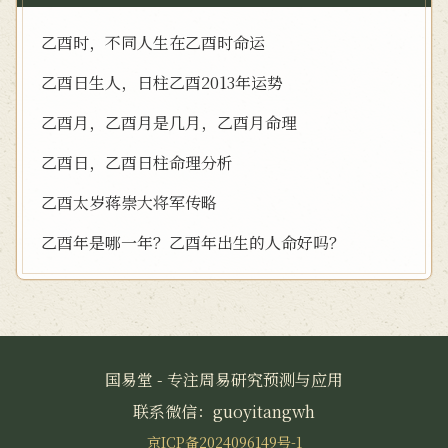
乙酉时，不同人生在乙酉时命运
乙酉日生人，日柱乙酉2013年运势
乙酉月，乙酉月是几月，乙酉月命理
乙酉日，乙酉日柱命理分析
乙酉太岁蒋崇大将军传略
乙酉年是哪一年？乙酉年出生的人命好吗？
国易堂 - 专注周易研究预测与应用
联系微信：guoyitangwh
京ICP备2024096149号-1