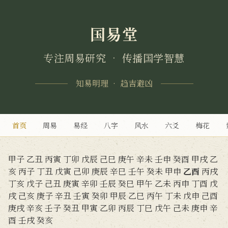
国易堂
专注周易研究 • 传播国学智慧
知易明理 • 趋吉避凶
首页
周易
易经
八字
风水
六爻
梅花
甲子
乙丑
丙寅
丁卯
戊辰
己巳
庚午
辛未
壬申
癸酉
甲戌
乙
亥
丙子
丁丑
戊寅
己卯
庚辰
辛巳
壬午
癸未
甲申
乙酉
丙戌
丁亥
戊子
己丑
庚寅
辛卯
壬辰
癸巳
甲午
乙未
丙申
丁酉
戊
戌
己亥
庚子
辛丑
壬寅
癸卯
甲辰
乙巳
丙午
丁未
戊申
己酉
庚戌
辛亥
壬子
癸丑
甲寅
乙卯
丙辰
丁巳
戊午
己未
庚申
辛
酉
壬戌
癸亥