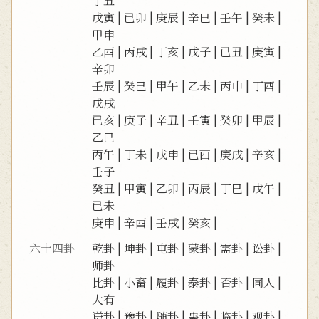
丁丑
戊寅
|
已卯
|
庚辰
|
辛巳
|
壬午
|
癸未
|
甲申
乙酉
|
丙戌
|
丁亥
|
戊子
|
已丑
|
庚寅
|
辛卯
壬辰
|
癸巳
|
甲午
|
乙未
|
丙申
|
丁酉
|
戊戌
已亥
|
庚子
|
辛丑
|
壬寅
|
癸卯
|
甲辰
|
乙巳
丙午
|
丁未
|
戊申
|
已酉
|
庚戌
|
辛亥
|
壬子
癸丑
|
甲寅
|
乙卯
|
丙辰
|
丁巳
|
戊午
|
已未
庚申
|
辛酉
|
壬戌
|
癸亥
|
六十四卦
乾卦
|
坤卦
|
屯卦
|
蒙卦
|
需卦
|
讼卦
|
师卦
比卦
|
小畜
|
履卦
|
泰卦
|
否卦
|
同人
|
大有
谦卦
|
豫卦
|
随卦
|
蛊卦
|
临卦
|
观卦
|