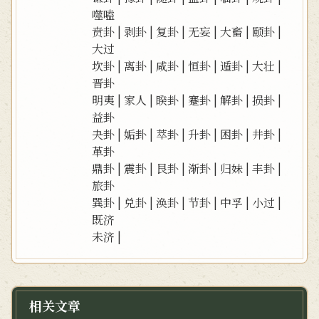
噬嗑
贲卦
|
剥卦
|
复卦
|
无妄
|
大畜
|
颐卦
|
大过
坎卦
|
离卦
|
咸卦
|
恒卦
|
遁卦
|
大壮
|
晋卦
明夷
|
家人
|
睽卦
|
蹇卦
|
解卦
|
损卦
|
益卦
夬卦
|
姤卦
|
萃卦
|
升卦
|
困卦
|
井卦
|
革卦
鼎卦
|
震卦
|
艮卦
|
渐卦
|
归妹
|
丰卦
|
旅卦
巽卦
|
兑卦
|
涣卦
|
节卦
|
中孚
|
小过
|
既济
未济
|
相关文章