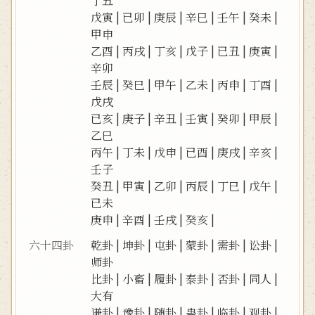
丁丑
戊寅
|
已卯
|
庚辰
|
辛巳
|
壬午
|
癸未
|
甲申
乙酉
|
丙戌
|
丁亥
|
戊子
|
已丑
|
庚寅
|
辛卯
壬辰
|
癸巳
|
甲午
|
乙未
|
丙申
|
丁酉
|
戊戌
已亥
|
庚子
|
辛丑
|
壬寅
|
癸卯
|
甲辰
|
乙巳
丙午
|
丁未
|
戊申
|
已酉
|
庚戌
|
辛亥
|
壬子
癸丑
|
甲寅
|
乙卯
|
丙辰
|
丁巳
|
戊午
|
已未
庚申
|
辛酉
|
壬戌
|
癸亥
|
六十四卦
乾卦
|
坤卦
|
屯卦
|
蒙卦
|
需卦
|
讼卦
|
师卦
比卦
|
小畜
|
履卦
|
泰卦
|
否卦
|
同人
|
大有
谦卦
|
豫卦
|
随卦
|
蛊卦
|
临卦
|
观卦
|