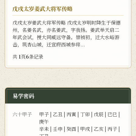
戊戌太岁姜武大将军传略
戊戌太岁姜武大将军传略 戊戌太岁明时降生于保德
州，名姜名武，亦名姜武，字我扬。姜武举天启二
年武会试，授大同威远守备。崇祯初，迁大水峪游
击，筑杏山城，迁宣府西城参将...
共
1
页
6
条记录
易学密码
六十甲子
甲子
|
乙丑
|
丙寅
|
丁卯
|
戊辰
|
已巳
|
庚午
辛未
|
壬申
|
癸酉
|
甲戌
|
乙亥
|
丙子
|