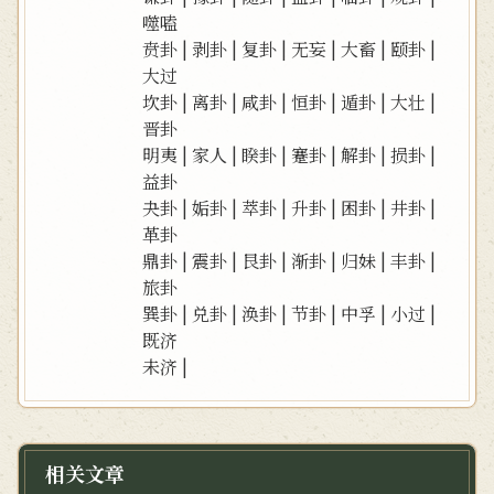
噬嗑
贲卦
|
剥卦
|
复卦
|
无妄
|
大畜
|
颐卦
|
大过
坎卦
|
离卦
|
咸卦
|
恒卦
|
遁卦
|
大壮
|
晋卦
明夷
|
家人
|
睽卦
|
蹇卦
|
解卦
|
损卦
|
益卦
夬卦
|
姤卦
|
萃卦
|
升卦
|
困卦
|
井卦
|
革卦
鼎卦
|
震卦
|
艮卦
|
渐卦
|
归妹
|
丰卦
|
旅卦
巽卦
|
兑卦
|
涣卦
|
节卦
|
中孚
|
小过
|
既济
未济
|
相关文章