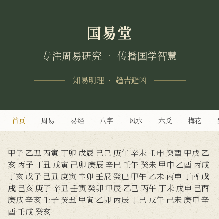
国易堂
专注周易研究 • 传播国学智慧
知易明理 • 趋吉避凶
首页
周易
易经
八字
风水
六爻
梅花
甲子
乙丑
丙寅
丁卯
戊辰
己巳
庚午
辛未
壬申
癸酉
甲戌
乙
亥
丙子
丁丑
戊寅
己卯
庚辰
辛巳
壬午
癸未
甲申
乙酉
丙戌
丁亥
戊子
己丑
庚寅
辛卯
壬辰
癸巳
甲午
乙未
丙申
丁酉
戊
戌
己亥
庚子
辛丑
壬寅
癸卯
甲辰
乙巳
丙午
丁未
戊申
己酉
庚戌
辛亥
壬子
癸丑
甲寅
乙卯
丙辰
丁巳
戊午
己未
庚申
辛
酉
壬戌
癸亥