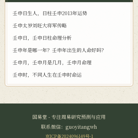
壬申日生人，日柱壬申2013年运势
壬申太岁刘旺大将军传略
壬申日，壬申日柱命理分析
壬申年是哪一年？壬申年出生的人命好吗？
壬申月，壬申月是几月，壬申月命理
壬申时，不同人生在壬申时命运
国易堂 - 专注周易研究预测与应用
联系微信：guoyitangwh
京ICP备2024096149号-1