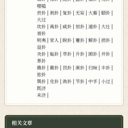
噬嗑
贲卦
|
剥卦
|
复卦
|
无妄
|
大畜
|
颐卦
|
大过
坎卦
|
离卦
|
咸卦
|
恒卦
|
遁卦
|
大壮
|
晋卦
明夷
|
家人
|
睽卦
|
蹇卦
|
解卦
|
损卦
|
益卦
夬卦
|
姤卦
|
萃卦
|
升卦
|
困卦
|
井卦
|
革卦
鼎卦
|
震卦
|
艮卦
|
渐卦
|
归妹
|
丰卦
|
旅卦
巽卦
|
兑卦
|
涣卦
|
节卦
|
中孚
|
小过
|
既济
未济
|
相关文章