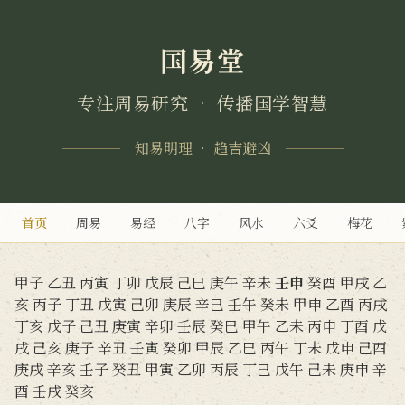
国易堂
专注周易研究 • 传播国学智慧
知易明理 • 趋吉避凶
首页
周易
易经
八字
风水
六爻
梅花
甲子
乙丑
丙寅
丁卯
戊辰
己巳
庚午
辛未
壬申
癸酉
甲戌
乙
亥
丙子
丁丑
戊寅
己卯
庚辰
辛巳
壬午
癸未
甲申
乙酉
丙戌
丁亥
戊子
己丑
庚寅
辛卯
壬辰
癸巳
甲午
乙未
丙申
丁酉
戊
戌
己亥
庚子
辛丑
壬寅
癸卯
甲辰
乙巳
丙午
丁未
戊申
己酉
庚戌
辛亥
壬子
癸丑
甲寅
乙卯
丙辰
丁巳
戊午
己未
庚申
辛
酉
壬戌
癸亥