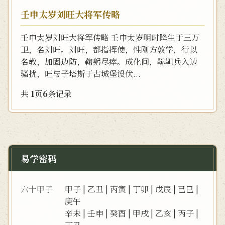
壬申太岁刘旺大将军传略
壬申太岁刘旺大将军传略 壬申太岁明时降生于三万
卫，名刘旺。刘旺，都指挥使，性刚方敦学，行以
名教，加固边防，鞠躬尽瘁。成化间，鞑靼兵入边
骚扰，旺与子塔斯于古城堡设伏...
共
1
页
6
条记录
易学密码
六十甲子
甲子
|
乙丑
|
丙寅
|
丁卯
|
戊辰
|
已巳
|
庚午
辛未
|
壬申
|
癸酉
|
甲戌
|
乙亥
|
丙子
|