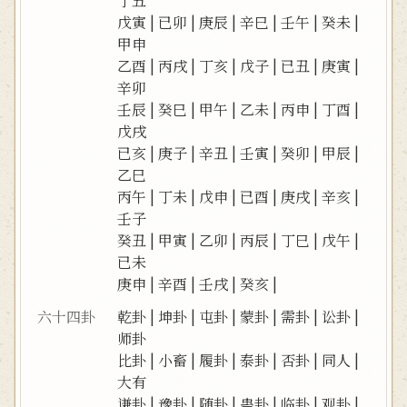
丁丑
戊寅
|
已卯
|
庚辰
|
辛巳
|
壬午
|
癸未
|
甲申
乙酉
|
丙戌
|
丁亥
|
戊子
|
已丑
|
庚寅
|
辛卯
壬辰
|
癸巳
|
甲午
|
乙未
|
丙申
|
丁酉
|
戊戌
已亥
|
庚子
|
辛丑
|
壬寅
|
癸卯
|
甲辰
|
乙巳
丙午
|
丁未
|
戊申
|
已酉
|
庚戌
|
辛亥
|
壬子
癸丑
|
甲寅
|
乙卯
|
丙辰
|
丁巳
|
戊午
|
已未
庚申
|
辛酉
|
壬戌
|
癸亥
|
六十四卦
乾卦
|
坤卦
|
屯卦
|
蒙卦
|
需卦
|
讼卦
|
师卦
比卦
|
小畜
|
履卦
|
泰卦
|
否卦
|
同人
|
大有
谦卦
|
豫卦
|
随卦
|
蛊卦
|
临卦
|
观卦
|