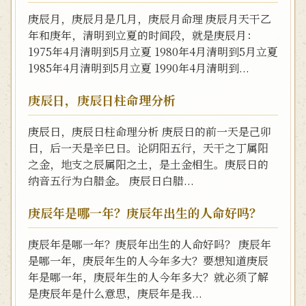
庚辰月，庚辰月是几月，庚辰月命理 庚辰月天干乙
年和庚年，清明到立夏的时间段，就是庚辰月：
1975年4月清明到5月立夏 1980年4月清明到5月立夏
1985年4月清明到5月立夏 1990年4月清明到...
庚辰日，庚辰日柱命理分析
庚辰日，庚辰日柱命理分析 庚辰日的前一天是己卯
日，后一天是辛巳日。论阴阳五行，天干之丁属阳
之金，地支之辰属阳之土，是土金相生。庚辰日的
纳音五行为白腊金。 庚辰日白腊...
庚辰年是哪一年？庚辰年出生的人命好吗？
庚辰年是哪一年？庚辰年出生的人命好吗？ 庚辰年
是哪一年，庚辰年生的人今年多大？要想知道庚辰
年是哪一年，庚辰年生的人今年多大？就必须了解
是庚辰年是什么意思，庚辰年是我...