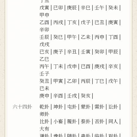
丁丑
戊寅
|
已卯
|
庚辰
|
辛巳
|
壬午
|
癸未
|
甲申
乙酉
|
丙戌
|
丁亥
|
戊子
|
已丑
|
庚寅
|
辛卯
壬辰
|
癸巳
|
甲午
|
乙未
|
丙申
|
丁酉
|
戊戌
已亥
|
庚子
|
辛丑
|
壬寅
|
癸卯
|
甲辰
|
乙巳
丙午
|
丁未
|
戊申
|
已酉
|
庚戌
|
辛亥
|
壬子
癸丑
|
甲寅
|
乙卯
|
丙辰
|
丁巳
|
戊午
|
已未
庚申
|
辛酉
|
壬戌
|
癸亥
|
六十四卦
乾卦
|
坤卦
|
屯卦
|
蒙卦
|
需卦
|
讼卦
|
师卦
比卦
|
小畜
|
履卦
|
泰卦
|
否卦
|
同人
|
大有
谦卦
|
豫卦
|
随卦
|
蛊卦
|
临卦
|
观卦
|