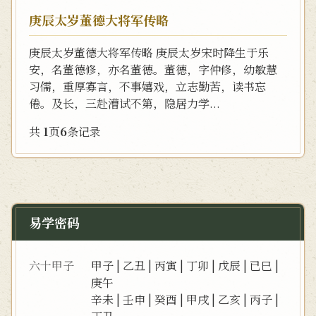
庚辰太岁董德大将军传略
庚辰太岁董德大将军传略 庚辰太岁宋时降生于乐
安，名董德修，亦名董德。董德，字仲修，幼敏慧
习儒，重厚寡言，不事嬉戏，立志勤苦，读书忘
倦。及长，三赴漕试不第，隐居力学...
共
1
页
6
条记录
易学密码
六十甲子
甲子
|
乙丑
|
丙寅
|
丁卯
|
戊辰
|
已巳
|
庚午
辛未
|
壬申
|
癸酉
|
甲戌
|
乙亥
|
丙子
|