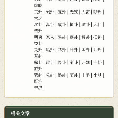
噬嗑
贲卦
|
剥卦
|
复卦
|
无妄
|
大畜
|
颐卦
|
大过
坎卦
|
离卦
|
咸卦
|
恒卦
|
遁卦
|
大壮
|
晋卦
明夷
|
家人
|
睽卦
|
蹇卦
|
解卦
|
损卦
|
益卦
夬卦
|
姤卦
|
萃卦
|
升卦
|
困卦
|
井卦
|
革卦
鼎卦
|
震卦
|
艮卦
|
渐卦
|
归妹
|
丰卦
|
旅卦
巽卦
|
兑卦
|
涣卦
|
节卦
|
中孚
|
小过
|
既济
未济
|
相关文章