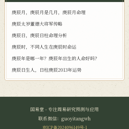
庚辰月，庚辰月是几月，庚辰月命理
庚辰太岁董德大将军传略
庚辰日，庚辰日柱命理分析
庚辰时，不同人生在庚辰时命运
庚辰年是哪一年？庚辰年出生的人命好吗？
庚辰日生人，日柱庚辰2013年运势
国易堂 - 专注周易研究预测与应用
联系微信：guoyitangwh
京ICP备2024096149号-1