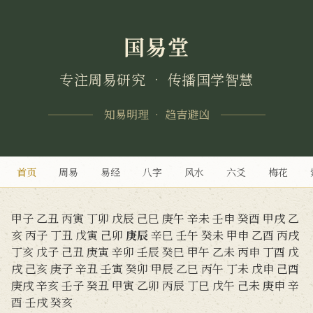
国易堂
专注周易研究 • 传播国学智慧
知易明理 • 趋吉避凶
首页
周易
易经
八字
风水
六爻
梅花
甲子
乙丑
丙寅
丁卯
戊辰
己巳
庚午
辛未
壬申
癸酉
甲戌
乙
亥
丙子
丁丑
戊寅
己卯
庚辰
辛巳
壬午
癸未
甲申
乙酉
丙戌
丁亥
戊子
己丑
庚寅
辛卯
壬辰
癸巳
甲午
乙未
丙申
丁酉
戊
戌
己亥
庚子
辛丑
壬寅
癸卯
甲辰
乙巳
丙午
丁未
戊申
己酉
庚戌
辛亥
壬子
癸丑
甲寅
乙卯
丙辰
丁巳
戊午
己未
庚申
辛
酉
壬戌
癸亥