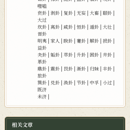
噬嗑
贲卦
|
剥卦
|
复卦
|
无妄
|
大畜
|
颐卦
|
大过
坎卦
|
离卦
|
咸卦
|
恒卦
|
遁卦
|
大壮
|
晋卦
明夷
|
家人
|
睽卦
|
蹇卦
|
解卦
|
损卦
|
益卦
夬卦
|
姤卦
|
萃卦
|
升卦
|
困卦
|
井卦
|
革卦
鼎卦
|
震卦
|
艮卦
|
渐卦
|
归妹
|
丰卦
|
旅卦
巽卦
|
兑卦
|
涣卦
|
节卦
|
中孚
|
小过
|
既济
未济
|
相关文章