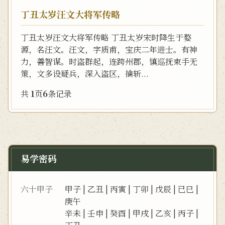
丁丑太岁汪文大将军传略
丁丑太岁汪文大将军传略 丁丑太岁宋时降生于婺
源，名汪文。汪文，字质甫，宝庆二年进士。有神
力，善智谋。时盗群起，连跨州郡，镇巡抚束手无
策，文多设疑兵，深入盗区，擒斩...
共
1
页
6
条记录
易学密码
六十甲子
甲子
|
乙丑
|
丙寅
|
丁卯
|
戊辰
|
已巳
|
庚午
辛未
|
壬申
|
癸酉
|
甲戌
|
乙亥
|
丙子
|