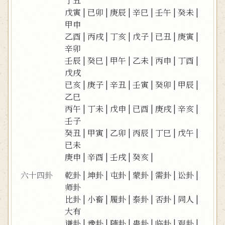
丁丑
戊寅
|
已卯
|
庚辰
|
辛巳
|
壬午
|
癸未
|
甲申
乙酉
|
丙戌
|
丁亥
|
戊子
|
已丑
|
庚寅
|
辛卯
壬辰
|
癸巳
|
甲午
|
乙未
|
丙申
|
丁酉
|
戊戌
已亥
|
庚子
|
辛丑
|
壬寅
|
癸卯
|
甲辰
|
乙巳
丙午
|
丁未
|
戊申
|
已酉
|
庚戌
|
辛亥
|
壬子
癸丑
|
甲寅
|
乙卯
|
丙辰
|
丁巳
|
戊午
|
已未
庚申
|
辛酉
|
壬戌
|
癸亥
|
六十四卦
乾卦
|
坤卦
|
屯卦
|
蒙卦
|
需卦
|
讼卦
|
师卦
比卦
|
小畜
|
履卦
|
泰卦
|
否卦
|
同人
|
大有
谦卦
|
豫卦
|
随卦
|
蛊卦
|
临卦
|
观卦
|