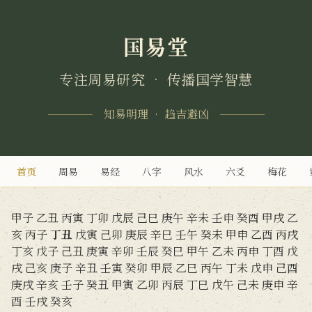
国易堂
专注周易研究 • 传播国学智慧
知易明理 • 趋吉避凶
首页
周易
易经
八字
风水
六爻
梅花
甲子
乙丑
丙寅
丁卯
戊辰
己巳
庚午
辛未
壬申
癸酉
甲戌
乙
亥
丙子
丁丑
戊寅
己卯
庚辰
辛巳
壬午
癸未
甲申
乙酉
丙戌
丁亥
戊子
己丑
庚寅
辛卯
壬辰
癸巳
甲午
乙未
丙申
丁酉
戊
戌
己亥
庚子
辛丑
壬寅
癸卯
甲辰
乙巳
丙午
丁未
戊申
己酉
庚戌
辛亥
壬子
癸丑
甲寅
乙卯
丙辰
丁巳
戊午
己未
庚申
辛
酉
壬戌
癸亥