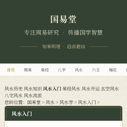
国易堂
专注周易研究 • 传播国学智慧
知易明理 • 趋吉避凶
首页
周易
易经
八字
风水
六爻
梅花
风水历史
风水知识
风水入门
易经风水
风水开运
玄空风水
八宅风水
风水流派
您的位置：
国易堂
>
风水
>
风水学
>
风水入门
>
风水入门