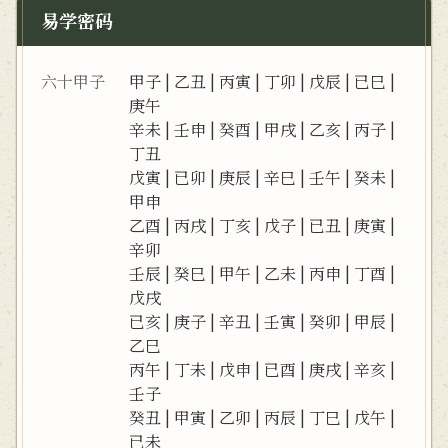
易学密码
六十甲子
甲子
|
乙丑
|
丙寅
|
丁卯
|
戊辰
|
已巳
|
庚午
辛未
|
壬申
|
癸酉
|
甲戌
|
乙亥
|
丙子
|
丁丑
戊寅
|
已卯
|
庚辰
|
辛巳
|
壬午
|
癸未
|
甲申
乙酉
|
丙戌
|
丁亥
|
戊子
|
已丑
|
庚寅
|
辛卯
壬辰
|
癸巳
|
甲午
|
乙未
|
丙申
|
丁酉
|
戊戌
已亥
|
庚子
|
辛丑
|
壬寅
|
癸卯
|
甲辰
|
乙巳
丙午
|
丁未
|
戊申
|
已酉
|
庚戌
|
辛亥
|
壬子
癸丑
|
甲寅
|
乙卯
|
丙辰
|
丁巳
|
戊午
|
已未