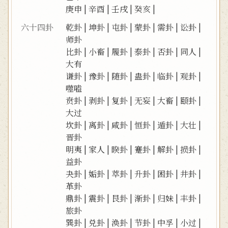
庚申
|
辛酉
|
壬戌
|
癸亥
|
六十四卦
乾卦
|
坤卦
|
屯卦
|
蒙卦
|
需卦
|
讼卦
|
师卦
比卦
|
小畜
|
履卦
|
泰卦
|
否卦
|
同人
|
大有
谦卦
|
豫卦
|
随卦
|
蛊卦
|
临卦
|
观卦
|
噬嗑
贲卦
|
剥卦
|
复卦
|
无妄
|
大畜
|
颐卦
|
大过
坎卦
|
离卦
|
咸卦
|
恒卦
|
遁卦
|
大壮
|
晋卦
明夷
|
家人
|
睽卦
|
蹇卦
|
解卦
|
损卦
|
益卦
夬卦
|
姤卦
|
萃卦
|
升卦
|
困卦
|
井卦
|
革卦
鼎卦
|
震卦
|
艮卦
|
渐卦
|
归妹
|
丰卦
|
旅卦
巽卦
|
兑卦
|
涣卦
|
节卦
|
中孚
|
小过
|