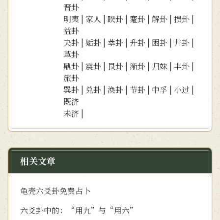
晋卦
明夷
|
家人
|
睽卦
|
蹇卦
|
解卦
|
损卦
|
益卦
夬卦
|
姤卦
|
萃卦
|
升卦
|
困卦
|
井卦
|
革卦
鼎卦
|
震卦
|
艮卦
|
渐卦
|
归妹
|
丰卦
|
旅卦
巽卦
|
兑卦
|
涣卦
|
节卦
|
中孚
|
小过
|
既济
未济
|
相关文章
龟壳六爻卦免费占卜
六爻卦中的：“用九”与“用六”