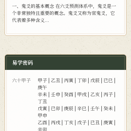
一、鬼爻的基本概念 在六爻预测体系中，鬼爻是一
个非常独特且重要的概念。鬼爻又称为官鬼爻，它
代表着多种含义...
易学密码
六十甲子
甲子
|
乙丑
|
丙寅
|
丁卯
|
戊辰
|
已巳
|
庚午
辛未
|
壬申
|
癸酉
|
甲戌
|
乙亥
|
丙子
|
丁丑
戊寅
|
已卯
|
庚辰
|
辛巳
|
壬午
|
癸未
|
甲申
乙酉
|
丙戌
|
丁亥
|
戊子
|
已丑
|
庚寅
|
辛卯