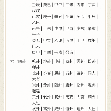
壬辰
|
癸巳
|
甲午
|
乙未
|
丙申
|
丁酉
|
戊戌
已亥
|
庚子
|
辛丑
|
壬寅
|
癸卯
|
甲辰
|
乙巳
丙午
|
丁未
|
戊申
|
已酉
|
庚戌
|
辛亥
|
壬子
癸丑
|
甲寅
|
乙卯
|
丙辰
|
丁巳
|
戊午
|
已未
庚申
|
辛酉
|
壬戌
|
癸亥
|
六十四卦
乾卦
|
坤卦
|
屯卦
|
蒙卦
|
需卦
|
讼卦
|
师卦
比卦
|
小畜
|
履卦
|
泰卦
|
否卦
|
同人
|
大有
谦卦
|
豫卦
|
随卦
|
蛊卦
|
临卦
|
观卦
|
噬嗑
贲卦
|
剥卦
|
复卦
|
无妄
|
大畜
|
颐卦
|
大过
坎卦
|
离卦
|
咸卦
|
恒卦
|
遁卦
|
大壮
|