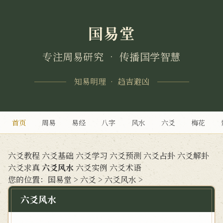
国易堂
专注周易研究 • 传播国学智慧
知易明理 • 趋吉避凶
首页
周易
易经
八字
风水
六爻
梅花
六爻教程
六爻基础
六爻学习
六爻预测
六爻占卦
六爻解卦
六爻求真
六爻风水
六爻实例
六爻术语
您的位置：
国易堂
>
六爻
>
六爻风水
>
六爻风水