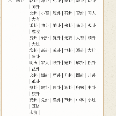
六十四卦
乾卦
|
坤卦
|
屯卦
|
蒙卦
|
需卦
|
讼卦
|
师卦
比卦
|
小畜
|
履卦
|
泰卦
|
否卦
|
同人
|
大有
谦卦
|
豫卦
|
随卦
|
蛊卦
|
临卦
|
观卦
|
噬嗑
贲卦
|
剥卦
|
复卦
|
无妄
|
大畜
|
颐卦
|
大过
坎卦
|
离卦
|
咸卦
|
恒卦
|
遁卦
|
大壮
|
晋卦
明夷
|
家人
|
睽卦
|
蹇卦
|
解卦
|
损卦
|
益卦
夬卦
|
姤卦
|
萃卦
|
升卦
|
困卦
|
井卦
|
革卦
鼎卦
|
震卦
|
艮卦
|
渐卦
|
归妹
|
丰卦
|
旅卦
巽卦
|
兑卦
|
涣卦
|
节卦
|
中孚
|
小过
|
既济
未济
|