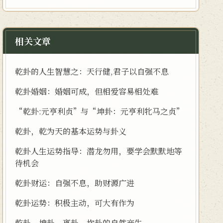
相关文章
乾卦的人生智慧之：天行健,君子以自强不息
乾卦婚姻：婚姻可成，但相爱容易相处难
“乾卦:元亨利贞”与“坤卦：元亨利牝马之贞”
乾卦，乾为天的基本运势与卦义
乾卦人生运势指导：潜龙勿用，要学会默默地等
待机会
乾卦财运：自强不息，助财源广进
乾卦运势：积极主动，可大有作为
乾卦、坤卦、离卦、坎卦的自然产生