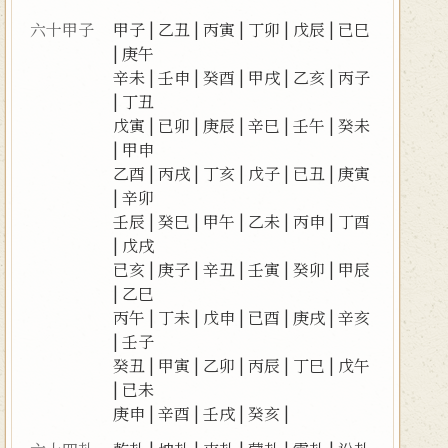
六十甲子
甲子
|
乙丑
|
丙寅
|
丁卯
|
戊辰
|
已巳
|
庚午
辛未
|
壬申
|
癸酉
|
甲戌
|
乙亥
|
丙子
|
丁丑
戊寅
|
已卯
|
庚辰
|
辛巳
|
壬午
|
癸未
|
甲申
乙酉
|
丙戌
|
丁亥
|
戊子
|
已丑
|
庚寅
|
辛卯
壬辰
|
癸巳
|
甲午
|
乙未
|
丙申
|
丁酉
|
戊戌
已亥
|
庚子
|
辛丑
|
壬寅
|
癸卯
|
甲辰
|
乙巳
丙午
|
丁未
|
戊申
|
已酉
|
庚戌
|
辛亥
|
壬子
癸丑
|
甲寅
|
乙卯
|
丙辰
|
丁巳
|
戊午
|
已未
庚申
|
辛酉
|
壬戌
|
癸亥
|