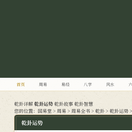
首页
周易
易经
八字
风水
乾卦详解
乾卦运势
乾卦故事
乾卦智慧
您的位置：
国易堂
>
周易
>
周易全书
>
乾卦
>
乾卦运势
乾卦运势