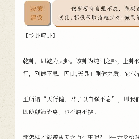
【乾卦解卦】
乾卦，即乾为天卦。该卦为纯阳之卦，上卦
行，刚健不息。因此,天具有刚健之质。它代
正所谓“天行健，君子以自强不息”，即我
即使颠沛流离，也不屈不挠。
那怎样才能遵从天之道行事呢？卦中六爻给