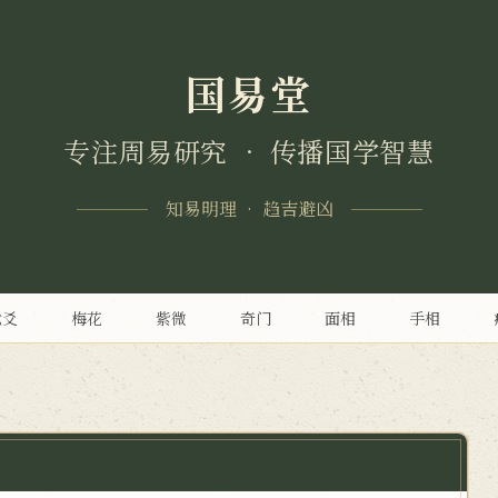
国易堂
专注周易研究 • 传播国学智慧
知易明理 • 趋吉避凶
六爻
梅花
紫微
奇门
面相
手相
>