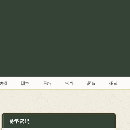
痣相
测字
星座
生肖
起名
择吉
易学密码