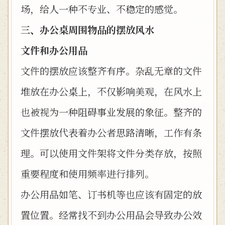
场，给人一种不专业、不稳定的感觉。
三、办公桌周围物品的摆放风水
文件和办公用品
文件的摆放应该整齐有序。杂乱无章的文件
堆放在办公桌上，不仅影响美观，在风水上
也被视为一种阻碍事业发展的象征。整齐的
文件摆放代表着办公者思路清晰，工作有条
理。可以使用文件架将文件分类存放，按照
重要程度和使用频率进行排列。
办公用品如笔、订书机等也应该有固定的放
置位置。经常找不到办公用品会导致办公效