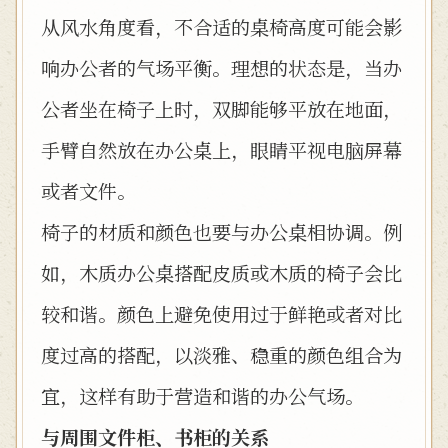
从风水角度看，不合适的桌椅高度可能会影
响办公者的气场平衡。理想的状态是，当办
公者坐在椅子上时，双脚能够平放在地面，
手臂自然放在办公桌上，眼睛平视电脑屏幕
或者文件。
椅子的材质和颜色也要与办公桌相协调。例
如，木质办公桌搭配皮质或木质的椅子会比
较和谐。颜色上避免使用过于鲜艳或者对比
度过高的搭配，以淡雅、稳重的颜色组合为
宜，这样有助于营造和谐的办公气场。
与周围文件柜、书柜的关系