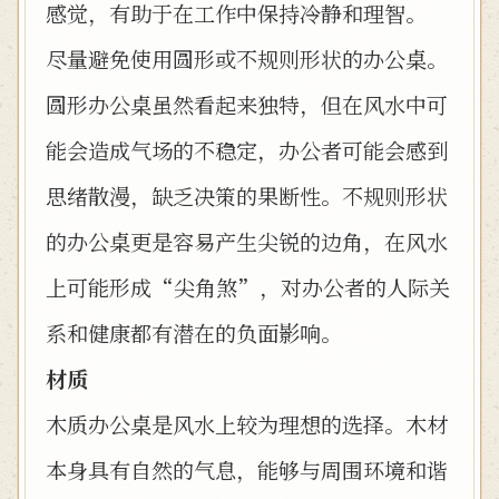
感觉，有助于在工作中保持冷静和理智。
尽量避免使用圆形或不规则形状的办公桌。
圆形办公桌虽然看起来独特，但在风水中可
能会造成气场的不稳定，办公者可能会感到
思绪散漫，缺乏决策的果断性。不规则形状
的办公桌更是容易产生尖锐的边角，在风水
上可能形成“尖角煞”，对办公者的人际关
系和健康都有潜在的负面影响。
材质
木质办公桌是风水上较为理想的选择。木材
本身具有自然的气息，能够与周围环境和谐