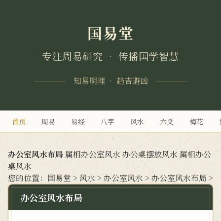
国易堂
专注周易研究 • 传播国学智慧
知易明理 • 趋吉避凶
首页
周易
易经
八字
风水
六爻
梅花
办公室风水布局
属相办公室风水
办公桌摆放风水
属相办公
桌风水
您的位置：
国易堂
>
风水
>
办公室风水
>
办公室风水布局
>
办公室风水布局