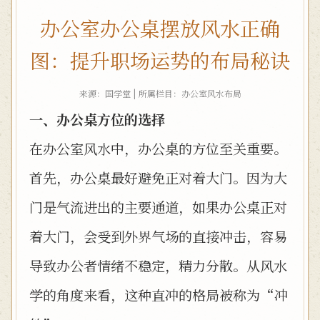
办公室办公桌摆放风水正确
图：提升职场运势的布局秘诀
来源：国学堂 | 所属栏目：
办公室风水布局
一、办公桌方位的选择
在办公室风水中，办公桌的方位至关重要。
首先，办公桌最好避免正对着大门。因为大
门是气流进出的主要通道，如果办公桌正对
着大门，会受到外界气场的直接冲击，容易
导致办公者情绪不稳定，精力分散。从风水
学的角度来看，这种直冲的格局被称为“冲