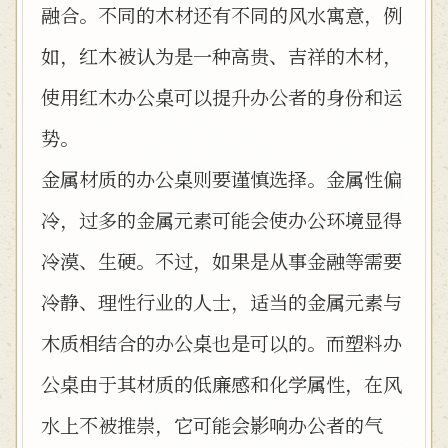
融合。不同的木材还有不同的风水寓意，例
如，红木被认为是一种高贵、吉祥的木材，
使用红木办公桌可以提升办公者的身份和运
势。
金属材质的办公桌则要谨慎选择。金属性偏
冷，过多的金属元素可能会使办公环境显得
冷漠、生硬。不过，如果是从事金融等需要
冷静、理性行业的人士，适当的金属元素与
木质相结合的办公桌也是可以的。而塑料办
公桌由于其材质的低廉感和化学属性，在风
水上不被推崇，它可能会影响办公者的气