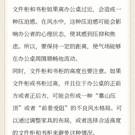
文件柜和书柜如果离办公桌过近，会造成一
种压迫感。在风水中，这种压迫感可能会影
响办公者的心理状态，使其感到压抑和焦
虑。所以，要保持一定的距离，使气场能够
在办公桌周围顺畅地流动。
同时，文件柜和书柜的高度也要注意。如果
文件柜或书柜过高，并且位于办公桌的正前
方或者正后方，可能会形成一种“靠山压
顶”或者“前景受阻”的不良风水格局。可
以通过调整家具的布局，或者选择合适高度
的文件柜和书柜来避免这种情况。