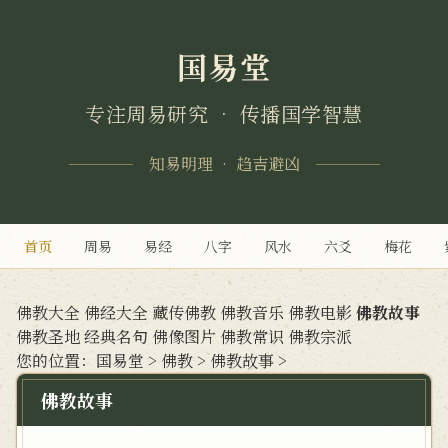
国易堂
专注周易研究 • 传播国学智慧
知易明理 • 趋吉避凶
首页
周易
易经
八字
风水
六爻
梅花
佛教大全
佛经大全
藏传佛教
佛教音乐
佛教电影
佛教故事
佛教圣地
经典名句
佛像图片
佛教常识
佛教宗派
您的位置：
国易堂
>
佛教
>
佛教故事
>
佛教故事