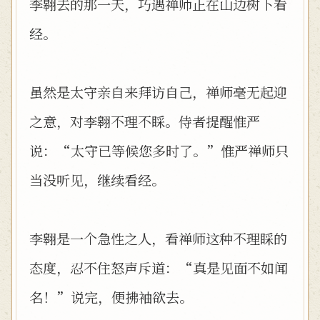
李翱去的那一天，巧遇禅师正在山边树下看
经。
虽然是太守亲自来拜访自己，禅师毫无起迎
之意，对李翱不理不睬。侍者提醒惟严
说：“太守已等候您多时了。”惟严禅师只
当没听见，继续看经。
李翱是一个急性之人，看禅师这种不理睬的
态度，忍不住怒声斥道：“真是见面不如闻
名！”说完，便拂袖欲去。