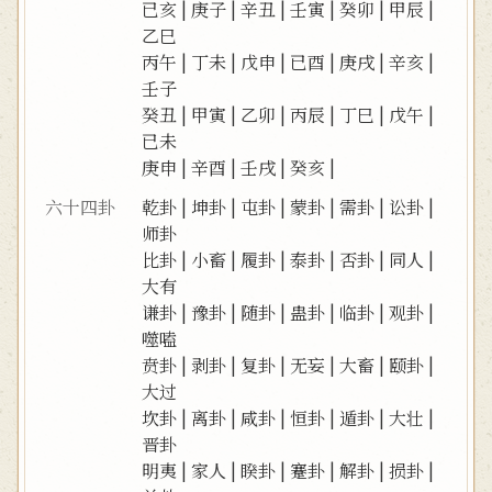
已亥
|
庚子
|
辛丑
|
壬寅
|
癸卯
|
甲辰
|
乙巳
丙午
|
丁未
|
戊申
|
已酉
|
庚戌
|
辛亥
|
壬子
癸丑
|
甲寅
|
乙卯
|
丙辰
|
丁巳
|
戊午
|
已未
庚申
|
辛酉
|
壬戌
|
癸亥
|
六十四卦
乾卦
|
坤卦
|
屯卦
|
蒙卦
|
需卦
|
讼卦
|
师卦
比卦
|
小畜
|
履卦
|
泰卦
|
否卦
|
同人
|
大有
谦卦
|
豫卦
|
随卦
|
蛊卦
|
临卦
|
观卦
|
噬嗑
贲卦
|
剥卦
|
复卦
|
无妄
|
大畜
|
颐卦
|
大过
坎卦
|
离卦
|
咸卦
|
恒卦
|
遁卦
|
大壮
|
晋卦
明夷
|
家人
|
睽卦
|
蹇卦
|
解卦
|
损卦
|