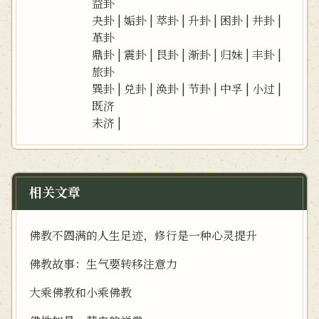
益卦
夬卦
|
姤卦
|
萃卦
|
升卦
|
困卦
|
井卦
|
革卦
鼎卦
|
震卦
|
艮卦
|
渐卦
|
归妹
|
丰卦
|
旅卦
巽卦
|
兑卦
|
涣卦
|
节卦
|
中孚
|
小过
|
既济
未济
|
相关文章
佛教不圆满的人生足迹，修行是一种心灵提升
佛教故事：生气要转移注意力
大乘佛教和小乘佛教