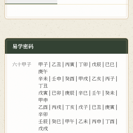
易学密码
六十甲子
甲子
|
乙丑
|
丙寅
|
丁卯
|
戊辰
|
已巳
|
庚午
辛未
|
壬申
|
癸酉
|
甲戌
|
乙亥
|
丙子
|
丁丑
戊寅
|
已卯
|
庚辰
|
辛巳
|
壬午
|
癸未
|
甲申
乙酉
|
丙戌
|
丁亥
|
戊子
|
已丑
|
庚寅
|
辛卯
壬辰
|
癸巳
|
甲午
|
乙未
|
丙申
|
丁酉
|
戊戌