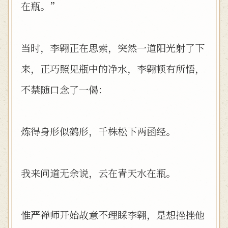
在瓶。”
当时，李翱正在思索，突然一道阳光射了下
来，正巧照见瓶中的净水，李翱顿有所悟，
不禁随口念了一偈：
炼得身形似鹤形，千株松下两函经。
我来问道无余说，云在青天水在瓶。
惟严禅师开始故意不理睬李翱，是想挫挫他