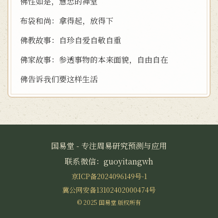
佛性如是，慧忠的禅堂
布袋和尚：拿得起，放得下
佛教故事：自珍自爱自敬自重
佛家故事：参透事物的本来面貌，自由自在
佛告诉我们要这样生活
国易堂 - 专注周易研究预测与应用
联系微信：guoyitangwh
京ICP备2024096149号-1
冀公网安备13102402000474号
© 2025 国易堂 版权所有