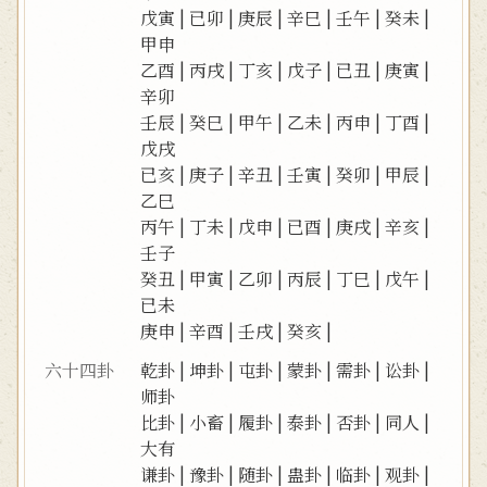
戊寅
|
已卯
|
庚辰
|
辛巳
|
壬午
|
癸未
|
甲申
乙酉
|
丙戌
|
丁亥
|
戊子
|
已丑
|
庚寅
|
辛卯
壬辰
|
癸巳
|
甲午
|
乙未
|
丙申
|
丁酉
|
戊戌
已亥
|
庚子
|
辛丑
|
壬寅
|
癸卯
|
甲辰
|
乙巳
丙午
|
丁未
|
戊申
|
已酉
|
庚戌
|
辛亥
|
壬子
癸丑
|
甲寅
|
乙卯
|
丙辰
|
丁巳
|
戊午
|
已未
庚申
|
辛酉
|
壬戌
|
癸亥
|
六十四卦
乾卦
|
坤卦
|
屯卦
|
蒙卦
|
需卦
|
讼卦
|
师卦
比卦
|
小畜
|
履卦
|
泰卦
|
否卦
|
同人
|
大有
谦卦
|
豫卦
|
随卦
|
蛊卦
|
临卦
|
观卦
|