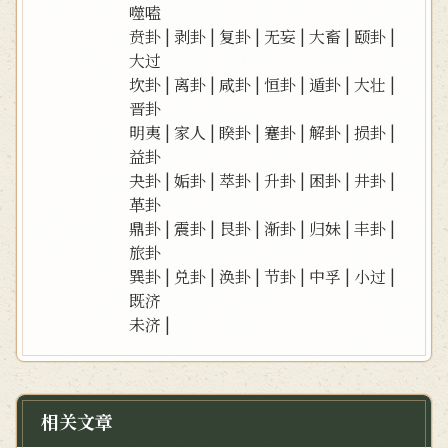
噬嗑
贲卦
|
剥卦
|
复卦
|
无妄
|
大畜
|
颐卦
|
大过
坎卦
|
离卦
|
咸卦
|
恒卦
|
遁卦
|
大壮
|
晋卦
明夷
|
家人
|
睽卦
|
蹇卦
|
解卦
|
损卦
|
益卦
夬卦
|
姤卦
|
萃卦
|
升卦
|
困卦
|
井卦
|
革卦
鼎卦
|
震卦
|
艮卦
|
渐卦
|
归妹
|
丰卦
|
旅卦
巽卦
|
兑卦
|
涣卦
|
节卦
|
中孚
|
小过
|
既济
未济
|
相关文章