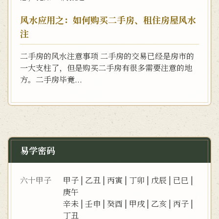
风水应用之：如何购买二手房、租住房屋风水
注
二手房的风水注意事项 二手房的交易已经是房市的
一大支柱了，但是购买二手房有很多需要注意的地
方。二手房毕竟...
易学密码
六十甲子
甲子
|
乙丑
|
丙寅
|
丁卯
|
戊辰
|
已巳
|
庚午
辛未
|
壬申
|
癸酉
|
甲戌
|
乙亥
|
丙子
|
丁丑