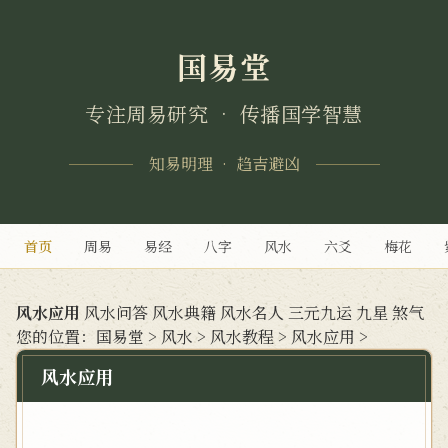
国易堂
专注周易研究 • 传播国学智慧
知易明理 • 趋吉避凶
首页
周易
易经
八字
风水
六爻
梅花
风水应用
风水问答
风水典籍
风水名人
三元九运
九星
煞气
您的位置：
国易堂
>
风水
>
风水教程
>
风水应用
>
风水应用