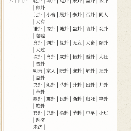
六十四卦
乾卦
|
坤卦
|
屯卦
|
蒙卦
|
需卦
|
讼卦
|
师卦
比卦
|
小畜
|
履卦
|
泰卦
|
否卦
|
同人
|
大有
谦卦
|
豫卦
|
随卦
|
蛊卦
|
临卦
|
观卦
|
噬嗑
贲卦
|
剥卦
|
复卦
|
无妄
|
大畜
|
颐卦
|
大过
坎卦
|
离卦
|
咸卦
|
恒卦
|
遁卦
|
大壮
|
晋卦
明夷
|
家人
|
睽卦
|
蹇卦
|
解卦
|
损卦
|
益卦
夬卦
|
姤卦
|
萃卦
|
升卦
|
困卦
|
井卦
|
革卦
鼎卦
|
震卦
|
艮卦
|
渐卦
|
归妹
|
丰卦
|
旅卦
巽卦
|
兑卦
|
涣卦
|
节卦
|
中孚
|
小过
|
既济
未济
|