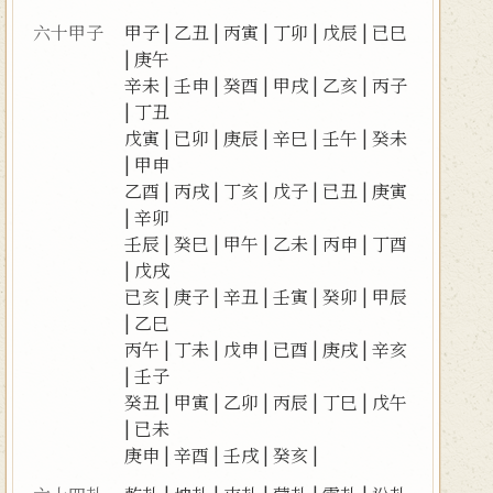
六十甲子
甲子
|
乙丑
|
丙寅
|
丁卯
|
戊辰
|
已巳
|
庚午
辛未
|
壬申
|
癸酉
|
甲戌
|
乙亥
|
丙子
|
丁丑
戊寅
|
已卯
|
庚辰
|
辛巳
|
壬午
|
癸未
|
甲申
乙酉
|
丙戌
|
丁亥
|
戊子
|
已丑
|
庚寅
|
辛卯
壬辰
|
癸巳
|
甲午
|
乙未
|
丙申
|
丁酉
|
戊戌
已亥
|
庚子
|
辛丑
|
壬寅
|
癸卯
|
甲辰
|
乙巳
丙午
|
丁未
|
戊申
|
已酉
|
庚戌
|
辛亥
|
壬子
癸丑
|
甲寅
|
乙卯
|
丙辰
|
丁巳
|
戊午
|
已未
庚申
|
辛酉
|
壬戌
|
癸亥
|