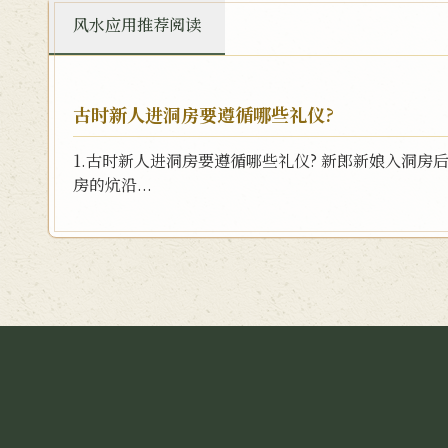
风水应用推荐阅读
古时新人进洞房要遵循哪些礼仪?
1.古时新人进洞房要遵循哪些礼仪? 新郎新娘入洞房
房的炕沿...