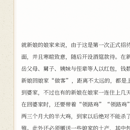
就新娘的娘家来说，由于这是第一次正式招
面，并且寒暄致意，随后开设酒筵款待。在
岳父母、舅子、姨妹与侄辈等人以红包，钱
新娘回娘家“做客”，距离不太远的，都是
到婆家，不过也有的新娘在娘家一连住上几
在回婆家时，还要带着“领路鸡”“领路鸡
两三个月大的半大鸡，到家以后绝对不能杀
殖。此外还必须赠送一些娘家的土产，其中