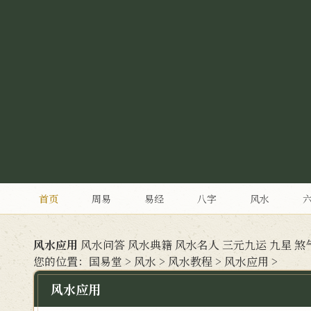
首页
周易
易经
八字
风水
风水应用
风水问答
风水典籍
风水名人
三元九运
九星
煞
您的位置：
国易堂
>
风水
>
风水教程
>
风水应用
>
风水应用