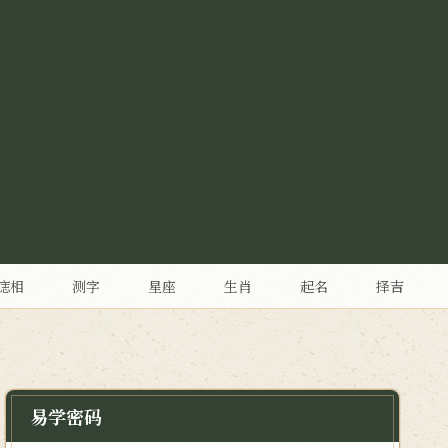
痣相
测字
星座
生肖
起名
择吉
易学密码