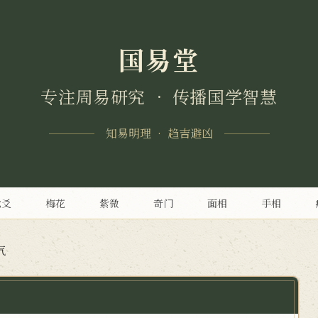
国易堂
专注周易研究 • 传播国学智慧
知易明理 • 趋吉避凶
六爻
梅花
紫微
奇门
面相
手相
气