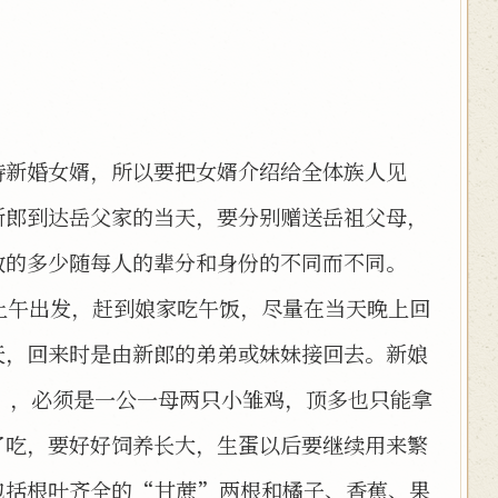
待新婚女婿，所以要把女婿介绍给全体族人见
新郎到达岳父家的当天，要分别赠送岳祖父母，
数的多少随每人的辈分和身份的不同而不同。
上午出发，赶到娘家吃午饭，尽量在当天晚上回
天，回来时是由新郎的弟弟或妹妹接回去。新娘
”，必须是一公一母两只小雏鸡，顶多也只能拿
了吃，要好好饲养长大，生蛋以后要继续用来繁
包括根叶齐全的“甘蔗”两根和橘子、香蕉、果