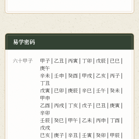
易学密码
六十甲子
甲子
|
乙丑
|
丙寅
|
丁卯
|
戊辰
|
已巳
|
庚午
辛未
|
壬申
|
癸酉
|
甲戌
|
乙亥
|
丙子
|
丁丑
戊寅
|
已卯
|
庚辰
|
辛巳
|
壬午
|
癸未
|
甲申
乙酉
|
丙戌
|
丁亥
|
戊子
|
已丑
|
庚寅
|
辛卯
壬辰
|
癸巳
|
甲午
|
乙未
|
丙申
|
丁酉
|
戊戌
已亥
|
庚子
|
辛丑
|
壬寅
|
癸卯
|
甲辰
|