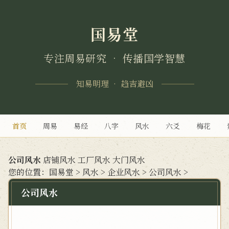
国易堂
专注周易研究 • 传播国学智慧
知易明理 • 趋吉避凶
首页
周易
易经
八字
风水
六爻
梅花
公司风水
店铺风水
工厂风水
大门风水
您的位置：
国易堂
>
风水
>
企业风水
>
公司风水
>
公司风水