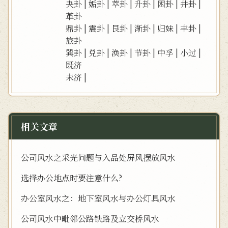
夬卦
|
姤卦
|
萃卦
|
升卦
|
困卦
|
井卦
|
革卦
鼎卦
|
震卦
|
艮卦
|
渐卦
|
归妹
|
丰卦
|
旅卦
巽卦
|
兑卦
|
涣卦
|
节卦
|
中孚
|
小过
|
既济
未济
|
相关文章
公司风水之采光问题与入品处屏风摆放风水
选择办公地点时要注意什么?
办公室风水之：地下室风水与办公灯具风水
公司风水中毗邻公路铁路及立交桥风水