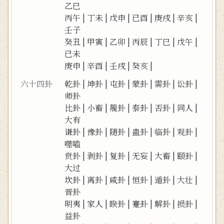
乙巳
丙午
|
丁未
|
戊申
|
已酉
|
庚戌
|
辛亥
|
壬子
癸丑
|
甲寅
|
乙卯
|
丙辰
|
丁巳
|
戊午
|
已未
庚申
|
辛酉
|
壬戌
|
癸亥
|
六十四卦
乾卦
|
坤卦
|
屯卦
|
蒙卦
|
需卦
|
讼卦
|
师卦
比卦
|
小畜
|
履卦
|
泰卦
|
否卦
|
同人
|
大有
谦卦
|
豫卦
|
随卦
|
蛊卦
|
临卦
|
观卦
|
噬嗑
贲卦
|
剥卦
|
复卦
|
无妄
|
大畜
|
颐卦
|
大过
坎卦
|
离卦
|
咸卦
|
恒卦
|
遁卦
|
大壮
|
晋卦
明夷
|
家人
|
睽卦
|
蹇卦
|
解卦
|
损卦
|
益卦