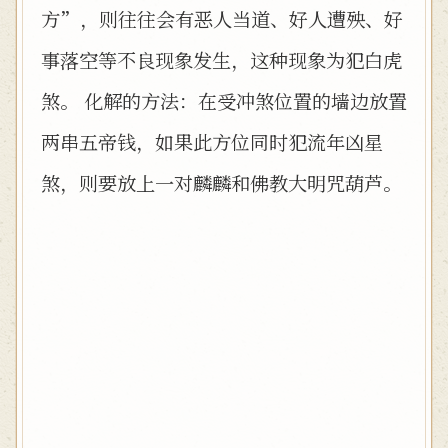
方”，则往往会有恶人当道、好人遭殃、好
事落空等不良现象发生，这种现象为犯白虎
煞。 化解的方法：在受冲煞位置的墙边放置
两串五帝钱，如果此方位同时犯流年凶星
煞，则要放上一对麟麟和佛教大明咒葫芦。