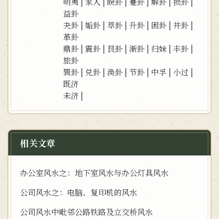
明夷
|
家人
|
睽卦
|
蹇卦
|
解卦
|
损卦
|
益卦
夬卦
|
姤卦
|
萃卦
|
升卦
|
困卦
|
井卦
|
革卦
鼎卦
|
震卦
|
艮卦
|
渐卦
|
归妹
|
丰卦
|
旅卦
巽卦
|
兑卦
|
涣卦
|
节卦
|
中孚
|
小过
|
既济
未济
|
相关文章
办公室风水之：地下室风水与办公灯具风水
公司风水之：电脑、复印机的风水
公司风水中毗邻公路铁路及立交桥风水