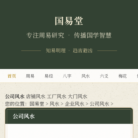
国易堂
专注周易研究 • 传播国学智慧
知易明理 • 趋吉避凶
首页
周易
易经
八字
风水
六爻
梅花
公司风水
店铺风水
工厂风水
大门风水
您的位置：
国易堂
>
风水
>
企业风水
>
公司风水
>
公司风水