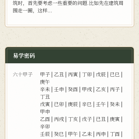
筑时，首先要考虑一些重要的问题.比如先在建筑周
围走一圈，这样...
易学密码
六十甲子
甲子
|
乙丑
|
丙寅
|
丁卯
|
戊辰
|
已巳
|
庚午
辛未
|
壬申
|
癸酉
|
甲戌
|
乙亥
|
丙子
|
丁丑
戊寅
|
已卯
|
庚辰
|
辛巳
|
壬午
|
癸未
|
甲申
乙酉
|
丙戌
|
丁亥
|
戊子
|
已丑
|
庚寅
|
辛卯
壬辰
|
癸巳
|
甲午
|
乙未
|
丙申
|
丁酉
|