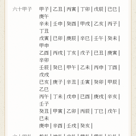
六十甲子
甲子
|
乙丑
|
丙寅
|
丁卯
|
戊辰
|
已巳
|
庚午
辛未
|
壬申
|
癸酉
|
甲戌
|
乙亥
|
丙子
|
丁丑
戊寅
|
已卯
|
庚辰
|
辛巳
|
壬午
|
癸未
|
甲申
乙酉
|
丙戌
|
丁亥
|
戊子
|
已丑
|
庚寅
|
辛卯
壬辰
|
癸巳
|
甲午
|
乙未
|
丙申
|
丁酉
|
戊戌
已亥
|
庚子
|
辛丑
|
壬寅
|
癸卯
|
甲辰
|
乙巳
丙午
|
丁未
|
戊申
|
已酉
|
庚戌
|
辛亥
|
壬子
癸丑
|
甲寅
|
乙卯
|
丙辰
|
丁巳
|
戊午
|
已未
庚申
|
辛酉
|
壬戌
|
癸亥
|