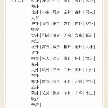
六十四卦
乾卦
|
坤卦
|
屯卦
|
蒙卦
|
需卦
|
讼卦
|
师卦
比卦
|
小畜
|
履卦
|
泰卦
|
否卦
|
同人
|
大有
谦卦
|
豫卦
|
随卦
|
蛊卦
|
临卦
|
观卦
|
噬嗑
贲卦
|
剥卦
|
复卦
|
无妄
|
大畜
|
颐卦
|
大过
坎卦
|
离卦
|
咸卦
|
恒卦
|
遁卦
|
大壮
|
晋卦
明夷
|
家人
|
睽卦
|
蹇卦
|
解卦
|
损卦
|
益卦
夬卦
|
姤卦
|
萃卦
|
升卦
|
困卦
|
井卦
|
革卦
鼎卦
|
震卦
|
艮卦
|
渐卦
|
归妹
|
丰卦
|
旅卦
巽卦
|
兑卦
|
涣卦
|
节卦
|
中孚
|
小过
|
既济
未济
|