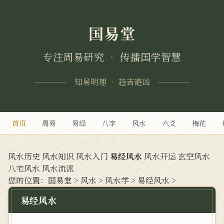
国易堂
专注周易研究 • 传播国学智慧
知易明理 • 趋吉避凶
首页
周易
易经
八字
风水
六爻
梅花
风水历史
风水知识
风水入门
易经风水
风水开运
玄空风水
八宅风水
风水流派
您的位置：
国易堂
>
风水
>
风水学
>
易经风水
>
易经风水