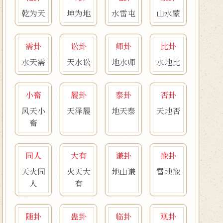
乾为天
坤为地
水雷屯
山水蒙
需卦
讼卦
师卦
比卦
水天需
天水讼
地水师
水地比
小畜
履卦
泰卦
否卦
风天小
天泽履
地天泰
天地否
畜
同人
大有
谦卦
豫卦
天火同
火天大
地山谦
雷地豫
人
有
随卦
蛊卦
临卦
观卦