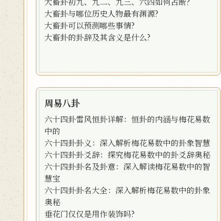
大畜卦初九、九二、九三、六四如何占断?
大畜卦与哪位历史人物最有渊源?
大畜卦可以预测哪些事情?
大畜卦的卦辞及其含义是什么?
周易八卦
六十四卦雷风恒卦详解：恒卦的内涵与梅花易数
中的
六十四卦卦义：深入解析梅花易数中的卦象智慧
六十四卦卦爻辞：探究梅花易数中的卦爻辞奥秘
六十四卦卦名及卦意：深入解读梅花易数中的智
慧宝
六十四卦卦名大全：深入解析梅花易数中的卦象
奥秘
垂花门仅仅是用作装饰吗?