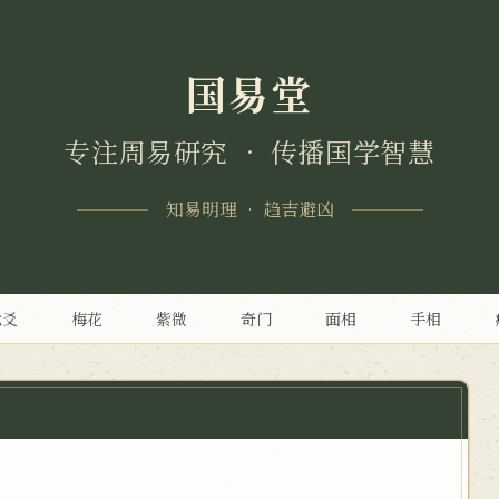
国易堂
专注周易研究 • 传播国学智慧
知易明理 • 趋吉避凶
六爻
梅花
紫微
奇门
面相
手相