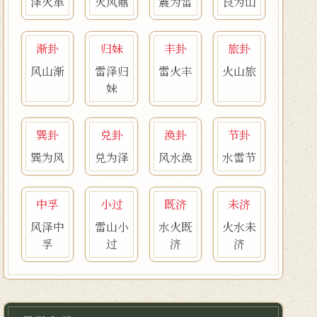
泽火革
火风鼎
震为雷
艮为山
渐卦
归妹
丰卦
旅卦
风山渐
雷泽归
雷火丰
火山旅
妹
巽卦
兑卦
涣卦
节卦
巽为风
兑为泽
风水涣
水雷节
中孚
小过
既济
未济
风泽中
雷山小
水火既
火水未
孚
过
济
济