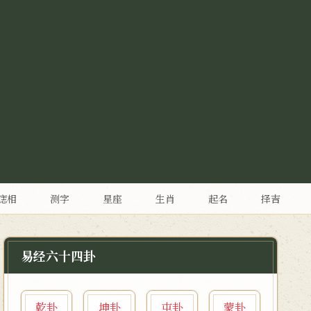
痣相
测字
星座
生肖
起名
择吉
易经六十四卦
乾卦
坤卦
屯卦
蒙卦