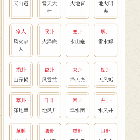
天山遯
雷天大
火地晋
地火明
壮
夷
家人
睽卦
蹇卦
解卦
风火家
火泽睽
水山蹇
雷水解
人
损卦
益卦
夬卦
姤卦
山泽损
风雷益
泽天夬
天风姤
萃卦
升卦
困卦
井卦
泽地萃
地风升
泽水困
水风井
革卦
鼎卦
震卦
艮卦