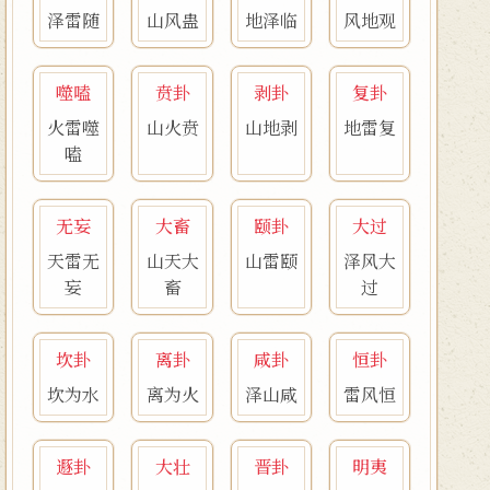
泽雷随
山风蛊
地泽临
风地观
噬嗑
贲卦
剥卦
复卦
火雷噬
山火贲
山地剥
地雷复
嗑
无妄
大畜
颐卦
大过
天雷无
山天大
山雷颐
泽风大
妄
畜
过
坎卦
离卦
咸卦
恒卦
坎为水
离为火
泽山咸
雷风恒
遯卦
大壮
晋卦
明夷