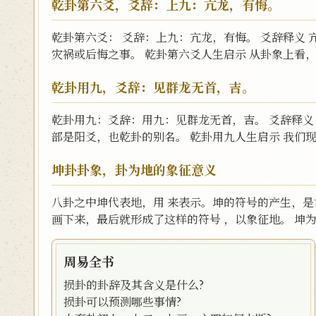
乾卦第六爻，爻辞：上九：亢龙，有悔。
乾卦第六爻： 爻辞：上九：亢龙，有悔。 爻辞释义
灾祸或后悔之事。 乾卦第六爻人生启示 从卦象上看，
乾卦用九，爻辞：见群龙无首，吉。
乾卦用九：爻辞：用九：见群龙无首，吉。 爻辞释义
部是阳爻，也乾卦的别名。 乾卦用九人生启示 我们现
坤卦卦象，卦为地的象征意义
八卦之中坤代表地，用 来表示。坤的符号的产生，
画下来，最后就形成了这样的符号 ，以象征地。 坤为
周易全书
损卦的卦辞及其含义是什么?
损卦可以预测哪些事情?