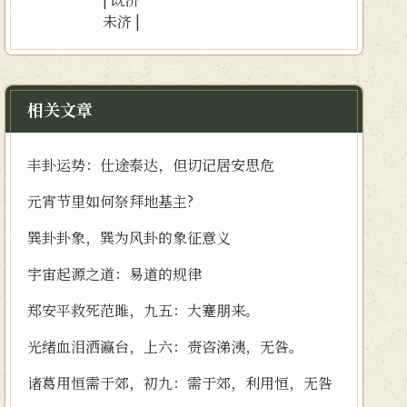
未济
|
相关文章
丰卦运势：仕途泰达，但切记居安思危
元宵节里如何祭拜地基主?
巽卦卦象，巽为风卦的象征意义
宇宙起源之道：易道的规律
郑安平救死范雎，九五：大蹇朋来。
光绪血泪洒瀛台，上六：赍咨涕洟，无咎。
诸葛用恒需于郊，初九：需于郊，利用恒，无咎