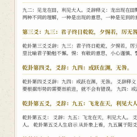
九二：见龙在田，利见大人。爻辞释义：龙出现在田
两种不同的理解，一种是出现的意思，一种是见到的意思
第三爻：九三：君子终日乾乾，夕惕若，厉无
乾卦第三爻爻辞：九三：君子终日乾乾，夕惕若，厉
里比喻君子勤勉不懈。惕：有敬的意思，小心谨慎、警锡
乾卦第四爻，爻辞：九四：或跃在渊，无咎。
乾卦第四爻爻辞：九四：或跃在渊，无咎。 爻辞释
要根据形势的需要而前进，就不会有错误。 九四：或跃
乾卦第五爻，爻辞：九五：飞龙在天，利见大
乾卦第五爻： 爻辞：九五：飞龙在天，利见大人。 
人。 乾卦第五爻人生启示 从卦象上看，九五属于阳爻