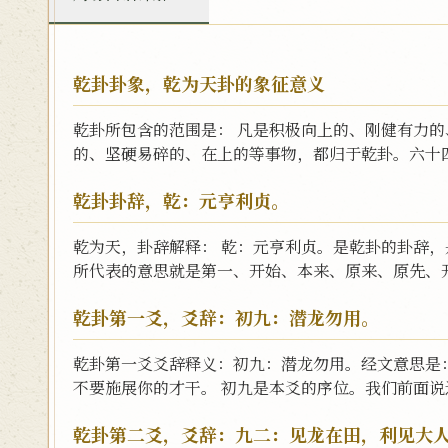
乾卦卦象，乾为天卦的象征意义
乾卦所包含的范围是： 凡是积极向上的、刚健有力
的、坚硬易碎的、在上的等事物，都归于乾卦。六十四
乾卦卦辞，乾：元亨利贞。
乾为天，卦辞解释： 乾：元亨利贞。是乾卦的卦辞
所代表的意思就是第一、开始、本来、原来、原先、开
乾卦第一爻，爻辞：初九：潜龙勿用。
乾卦第一爻爻辞释义：初九：潜龙勿用。经文意思是
不要施展你的才干。 初九是本爻的序位。我们前面说过
乾卦第二爻，爻辞：九二：见龙在田，利见大