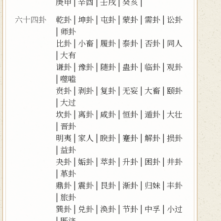
庚申
|
辛酉
|
壬戌
|
癸亥
|
六十四卦
乾卦
|
坤卦
|
屯卦
|
蒙卦
|
需卦
|
讼卦
|
师卦
比卦
|
小畜
|
履卦
|
泰卦
|
否卦
|
同人
|
大有
谦卦
|
豫卦
|
随卦
|
蛊卦
|
临卦
|
观卦
|
噬嗑
贲卦
|
剥卦
|
复卦
|
无妄
|
大畜
|
颐卦
|
大过
坎卦
|
离卦
|
咸卦
|
恒卦
|
遁卦
|
大壮
|
晋卦
明夷
|
家人
|
睽卦
|
蹇卦
|
解卦
|
损卦
|
益卦
夬卦
|
姤卦
|
萃卦
|
升卦
|
困卦
|
井卦
|
革卦
鼎卦
|
震卦
|
艮卦
|
渐卦
|
归妹
|
丰卦
|
旅卦
巽卦
|
兑卦
|
涣卦
|
节卦
|
中孚
|
小过
|
既济