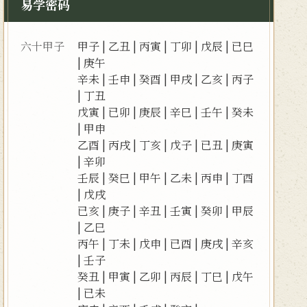
易学密码
六十甲子
甲子
|
乙丑
|
丙寅
|
丁卯
|
戊辰
|
已巳
|
庚午
辛未
|
壬申
|
癸酉
|
甲戌
|
乙亥
|
丙子
|
丁丑
戊寅
|
已卯
|
庚辰
|
辛巳
|
壬午
|
癸未
|
甲申
乙酉
|
丙戌
|
丁亥
|
戊子
|
已丑
|
庚寅
|
辛卯
壬辰
|
癸巳
|
甲午
|
乙未
|
丙申
|
丁酉
|
戊戌
已亥
|
庚子
|
辛丑
|
壬寅
|
癸卯
|
甲辰
|
乙巳
丙午
|
丁未
|
戊申
|
已酉
|
庚戌
|
辛亥
|
壬子
癸丑
|
甲寅
|
乙卯
|
丙辰
|
丁巳
|
戊午
|
已未