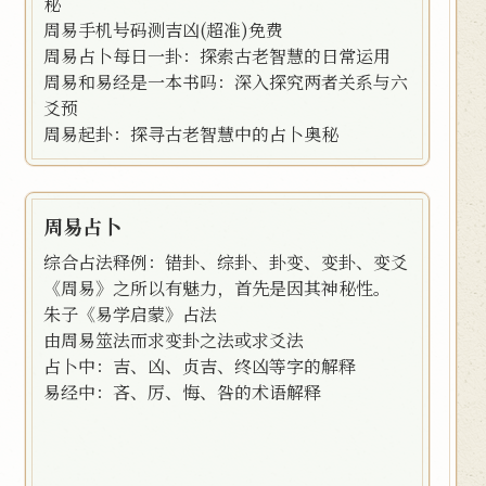
秘
周易手机号码测吉凶(超准)免费
周易占卜每日一卦：探索古老智慧的日常运用
周易和易经是一本书吗：深入探究两者关系与六
爻预
周易起卦：探寻古老智慧中的占卜奥秘
周易占卜
综合占法释例：错卦、综卦、卦变、变卦、变爻
《周易》之所以有魅力，首先是因其神秘性。
朱子《易学启蒙》占法
由周易筮法而求变卦之法或求爻法
占卜中：吉、凶、贞吉、终凶等字的解释
易经中：吝、厉、悔、咎的术语解释