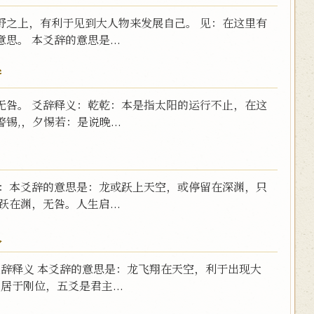
野之上，有利于见到大人物来发展自己。 见：在这里有
。 本爻辞的意思是...
咎
无咎。 爻辞释义：乾乾：本是指太阳的运行不止，在这
,，夕惕若：是说晚...
义：本爻辞的意思是：龙或跃上天空，或停留在深渊，只
在渊，无咎。人生启...
人
爻辞释义 本爻辞的意思是：龙飞翔在天空，利于出现大
居于刚位，五爻是君主...