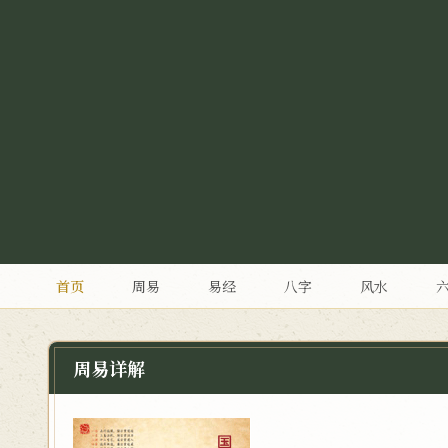
首页
周易
易经
八字
风水
周易详解