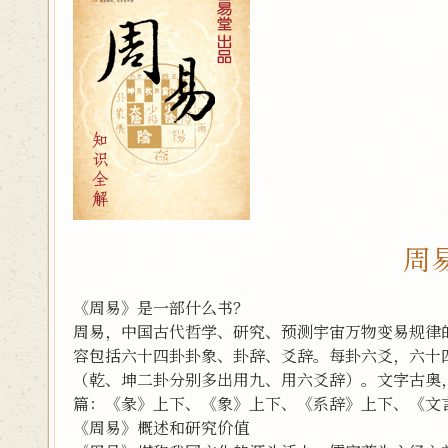
周
《周易》是一部什么书？
周易，中国古代哲学、研究、预测宇宙万物变易规律
容包括六十四卦卦象、卦辞、爻辞。每卦六爻，六十
（乾、坤二卦分别多出用九、用六爻辞）。文字古奥
篇：《彖》上下、《象》上下、《系辞》上下、《文
《周易》概述和研究价值