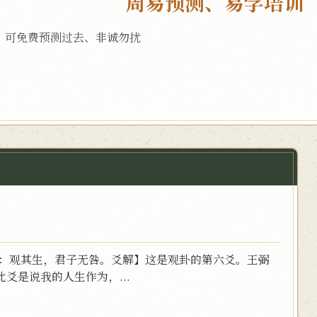
周易预测、易学培训
，可免费预测过去、非诚勿扰
九：观其生，君子无咎。爻解】这是观卦的第六爻。王弼
爻是说我的人生作为，...