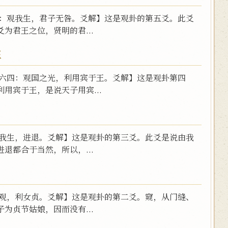
五：观我生，君子无咎。爻解】这是观卦的第五爻。此爻
为君王之位，贤明的君...
王
【六四：观国之光，利用宾于王。爻解】这是观卦第四
用宾于王，是说天子用宾...
观我生，进退。爻解】这是观卦的第三爻。此爻是说由我
退都合于当然，所以，...
窥观，利女贞。爻解】这是观卦的第二爻。窥，从门缝、
为贞节姑娘，因而没有...