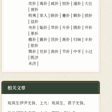
坎卦
|
离卦
|
咸卦
|
恒卦
|
遁卦
|
大壮
|
晋卦
明夷
|
家人
|
睽卦
|
蹇卦
|
解卦
|
损卦
|
益卦
夬卦
|
姤卦
|
萃卦
|
升卦
|
困卦
|
井卦
|
革卦
鼎卦
|
震卦
|
艮卦
|
渐卦
|
归妹
|
丰卦
|
旅卦
巽卦
|
兑卦
|
涣卦
|
节卦
|
中孚
|
小过
|
既济
未济
|
相关文章
观其生伊尹无咎，上九：观其生，君子无咎。