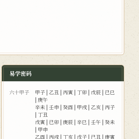
易学密码
六十甲子
甲子
|
乙丑
|
丙寅
|
丁卯
|
戊辰
|
已巳
|
庚午
辛未
|
壬申
|
癸酉
|
甲戌
|
乙亥
|
丙子
|
丁丑
戊寅
|
已卯
|
庚辰
|
辛巳
|
壬午
|
癸未
|
甲申
乙酉
|
丙戌
|
丁亥
|
戊子
|
已丑
|
庚寅