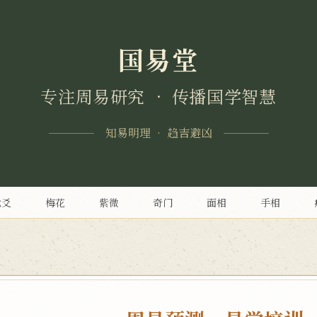
国易堂
专注周易研究 • 传播国学智慧
知易明理 • 趋吉避凶
六爻
梅花
紫微
奇门
面相
手相
>