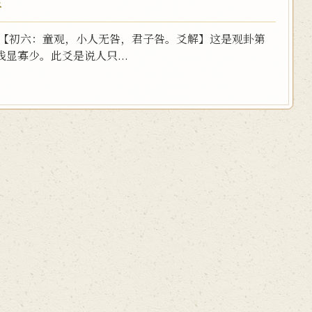
子
 【初六：童观，小人无咎，君子咎。爻解】这是观卦第
显寡少。此爻是说人只...