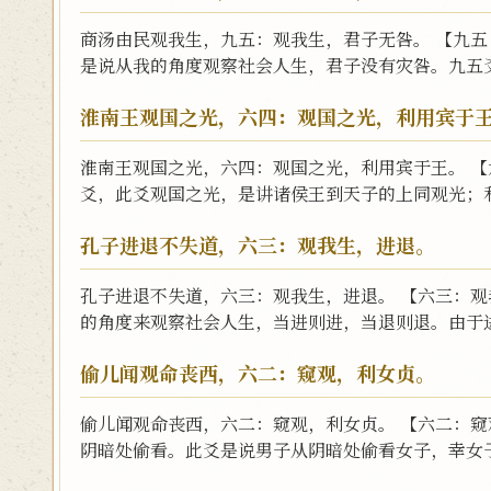
商汤由民观我生，九五：观我生，君子无咎。 【九
是说从我的角度观察社会人生，君子没有灾咎。九五爻
淮南王观国之光，六四：观国之光，利用宾于
淮南王观国之光，六四：观国之光，利用宾于王。 
爻，此爻观国之光，是讲诸侯王到天子的上同观光；利
孔子进退不失道，六三：观我生，进退。
孔子进退不失道，六三：观我生，进退。 【六三：
的角度来观察社会人生，当进则进，当退则退。由于进
偷儿闻观命丧西，六二：窥观，利女贞。
偷儿闻观命丧西，六二：窥观，利女贞。 【六二：
阴暗处偷看。此爻是说男子从阴暗处偷看女子，幸女子