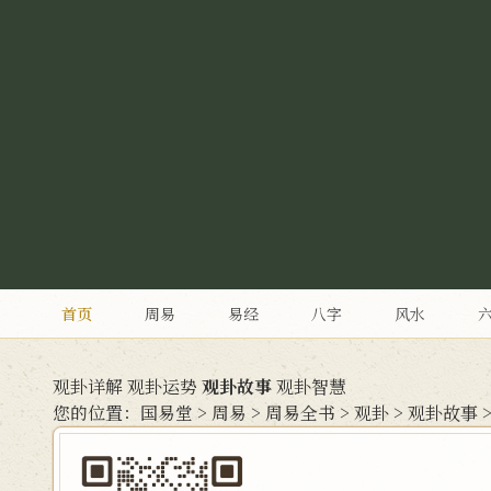
首页
周易
易经
八字
风水
观卦详解
观卦运势
观卦故事
观卦智慧
您的位置：
国易堂
>
周易
>
周易全书
>
观卦
>
观卦故事