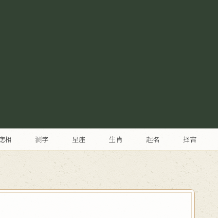
痣相
测字
星座
生肖
起名
择吉