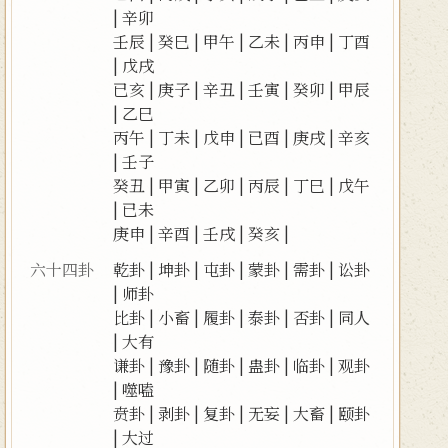
|
辛卯
壬辰
|
癸巳
|
甲午
|
乙未
|
丙申
|
丁酉
|
戊戌
已亥
|
庚子
|
辛丑
|
壬寅
|
癸卯
|
甲辰
|
乙巳
丙午
|
丁未
|
戊申
|
已酉
|
庚戌
|
辛亥
|
壬子
癸丑
|
甲寅
|
乙卯
|
丙辰
|
丁巳
|
戊午
|
已未
庚申
|
辛酉
|
壬戌
|
癸亥
|
六十四卦
乾卦
|
坤卦
|
屯卦
|
蒙卦
|
需卦
|
讼卦
|
师卦
比卦
|
小畜
|
履卦
|
泰卦
|
否卦
|
同人
|
大有
谦卦
|
豫卦
|
随卦
|
蛊卦
|
临卦
|
观卦
|
噬嗑
贲卦
|
剥卦
|
复卦
|
无妄
|
大畜
|
颐卦
|
大过