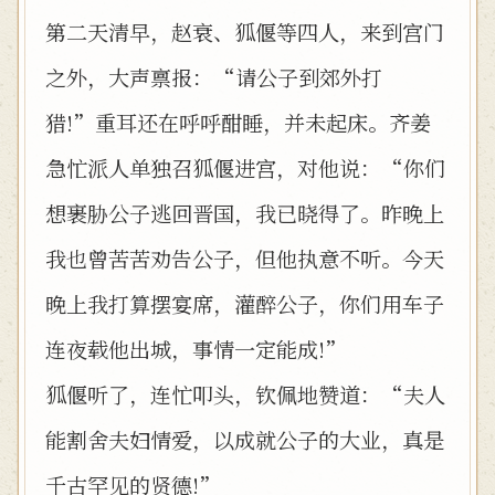
第二天清早，赵衰、狐偃等四人，来到宫门
之外，大声禀报：“请公子到郊外打
猎!”重耳还在呼呼酣睡，并未起床。齐姜
急忙派人单独召狐偃进宫，对他说：“你们
想裹胁公子逃回晋国，我已晓得了。昨晚上
我也曾苦苦劝告公子，但他执意不听。今天
晚上我打算摆宴席，灌醉公子，你们用车子
连夜载他出城，事情一定能成!”
狐偃听了，连忙叩头，钦佩地赞道：“夫人
能割舍夫妇情爱，以成就公子的大业，真是
千古罕见的贤德!”