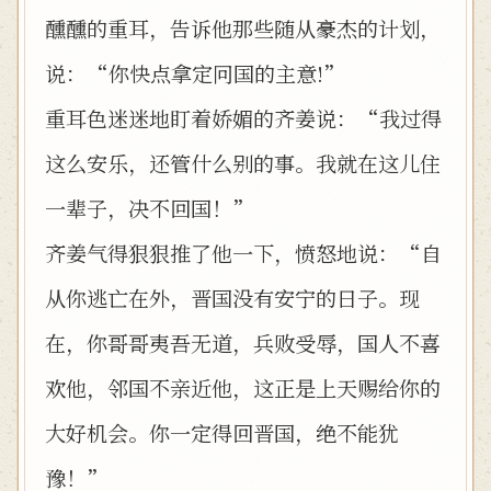
醺醺的重耳，告诉他那些随从豪杰的计划，
说：“你快点拿定冋国的主意!”
重耳色迷迷地盯着娇媚的齐姜说：“我过得
这么安乐，还管什么别的事。我就在这儿住
一辈子，决不回国！”
齐姜气得狠狠推了他一下，愤怒地说：“自
从你逃亡在外，晋国没有安宁的日子。现
在，你哥哥夷吾无道，兵败受辱，国人不喜
欢他，邻国不亲近他，这正是上天赐给你的
大好机会。你一定得回晋国，绝不能犹
豫！”