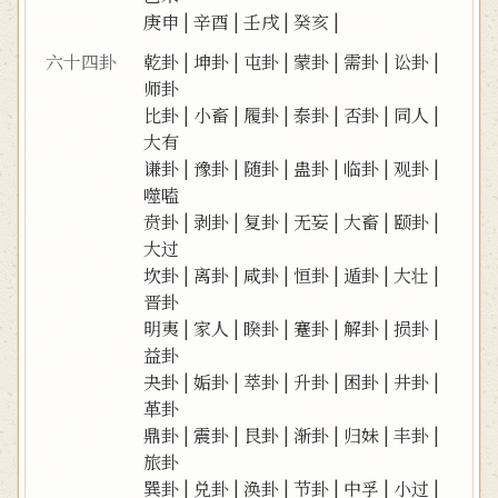
庚申
|
辛酉
|
壬戌
|
癸亥
|
六十四卦
乾卦
|
坤卦
|
屯卦
|
蒙卦
|
需卦
|
讼卦
|
师卦
比卦
|
小畜
|
履卦
|
泰卦
|
否卦
|
同人
|
大有
谦卦
|
豫卦
|
随卦
|
蛊卦
|
临卦
|
观卦
|
噬嗑
贲卦
|
剥卦
|
复卦
|
无妄
|
大畜
|
颐卦
|
大过
坎卦
|
离卦
|
咸卦
|
恒卦
|
遁卦
|
大壮
|
晋卦
明夷
|
家人
|
睽卦
|
蹇卦
|
解卦
|
损卦
|
益卦
夬卦
|
姤卦
|
萃卦
|
升卦
|
困卦
|
井卦
|
革卦
鼎卦
|
震卦
|
艮卦
|
渐卦
|
归妹
|
丰卦
|
旅卦
巽卦
|
兑卦
|
涣卦
|
节卦
|
中孚
|
小过
|