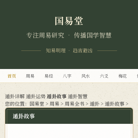
国易堂
专注周易研究 • 传播国学智慧
知易明理 • 趋吉避凶
首页
周易
易经
八字
风水
六爻
梅花
遁卦详解
遁卦运势
遁卦故事
遁卦智慧
您的位置：
国易堂
>
周易
>
周易全书
>
遁卦
>
遁卦故事
>
遁卦故事