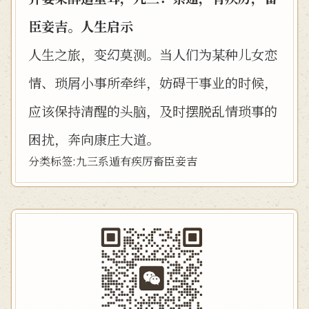
臣妾吉。人生启示
人生之旅，变幻莫测。当人们为某种儿女恋
情、琐屑小事所牵绊，妨碍干事业的时候，
应该保持清醒的头脑，及时摆脱乱情琐事的
困扰，奔向康庄大道。
分类标签:
九三
系遁
有疾厉
畜臣妾吉