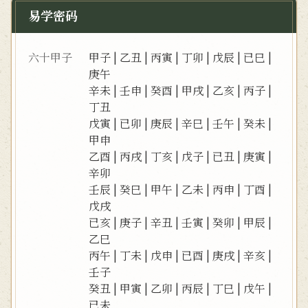
易学密码
六十甲子
甲子
|
乙丑
|
丙寅
|
丁卯
|
戊辰
|
已巳
|
庚午
辛未
|
壬申
|
癸酉
|
甲戌
|
乙亥
|
丙子
|
丁丑
戊寅
|
已卯
|
庚辰
|
辛巳
|
壬午
|
癸未
|
甲申
乙酉
|
丙戌
|
丁亥
|
戊子
|
已丑
|
庚寅
|
辛卯
壬辰
|
癸巳
|
甲午
|
乙未
|
丙申
|
丁酉
|
戊戌
已亥
|
庚子
|
辛丑
|
壬寅
|
癸卯
|
甲辰
|
乙巳
丙午
|
丁未
|
戊申
|
已酉
|
庚戌
|
辛亥
|
壬子
癸丑
|
甲寅
|
乙卯
|
丙辰
|
丁巳
|
戊午
|
已未