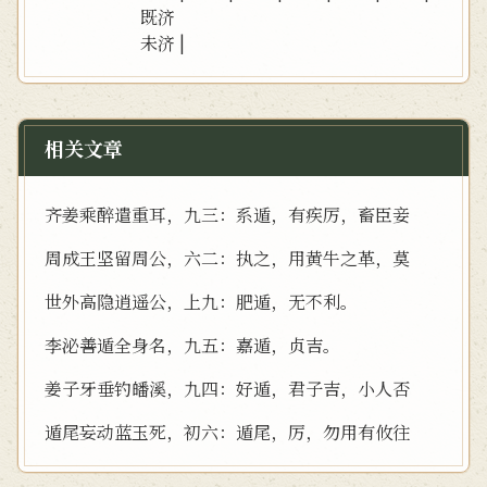
既济
未济
|
相关文章
齐姜乘醉遣重耳，九三：系遁，有疾厉，畜臣妾
周成王坚留周公，六二：执之，用黄牛之革，莫
世外高隐逍遥公，上九：肥遁，无不利。
李泌善遁全身名，九五：嘉遁，贞吉。
姜子牙垂钓皤溪，九四：好遁，君子吉，小人否
遁尾妄动蓝玉死，初六：遁尾，厉，勿用有攸往