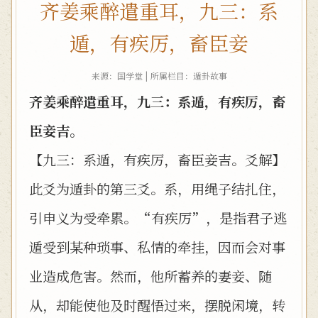
齐姜乘醉遣重耳，九三：系
遁，有疾厉，畜臣妾
来源：国学堂 | 所属栏目：
遁卦故事
齐姜乘醉遣重耳，九三：系遁，有疾厉，畜
臣妾吉。
【九三：系遁，有疾厉，畜臣妾吉。爻解】
此爻为遁卦的第三爻。系，用绳子结扎住，
引申义为受牵累。“有疾厉”，是指君子逃
遁受到某种琐事、私情的牵挂，因而会对事
业造成危害。然而，他所蓄养的妻妾、随
从，却能使他及时醒悟过来，摆脱闲境，转