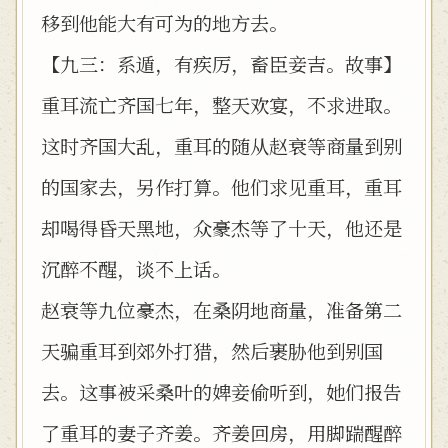
移到他能大有可为的地方去。
【九三：系遁，有疾厉，畜臣妾吉。故事】
重耳流亡齐国七年，整天欢宴，不求进取。
这时齐国大乱，重耳的随从赵衰等商量到别
的国家去，另作打算。他们求见重耳，重耳
却喝得昏天黑地，众豪杰等了十天，他还是
沉醉不醒，谈不上话。
赵衰等九位豪杰，在桑阴地商量，准备第二
天骗重耳到郊外打猎，然后裹胁他到别国
去。这事被采桑叶的婢妾偷听到，她们报告
了重耳的妻子齐姜。齐姜回房，用脚踹醒醉