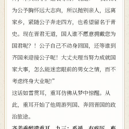
为公予胸怀远大志向，所以抛别亲人，远离
家乡，紧随公子奔走四方，也希望留名于青
史。现在晋君无道，国人谁不愿意拥戴您为
国君呢？！公子自己不动身回国，还等谁到
齐国来迎接公子呢！大丈夫理当努力成就国
家大事，怎么能迷恋眼前的男女之情，而不
考虑终身大业呢!”
这话如雷贯耳，重耳仿佛从梦中惊醒。从
此，重耳开始了他周游列国、奔回晋国的政
治旅途。
齐姜乘醉遣重耳，九三：系遁，有疾厉，畜