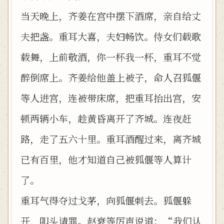
当天晚上，齐姜在宫中摆下酒席，亲自给丈
夫把盏。重耳大喜，夫妇畅饮。侍女们载歌
载舞，上前敬酒，你一杯我一杯，重耳不觉
醉倒席上。齐姜给他盖上被子，命人召狐偃
等人进宫，连被带床席，把重耳抬出宫，安
顿两辆小车，趁黄昏离开了齐城。连夜赶
路，走了五六十里。重耳酒醒过来，离齐城
已有百里，他才知道自己被狐偃等人算计
了。
重耳气得夺过戈茅，向狐偃刺去。狐偃躲
开，叩头请罪。赵衰等厉声说道：“我们认