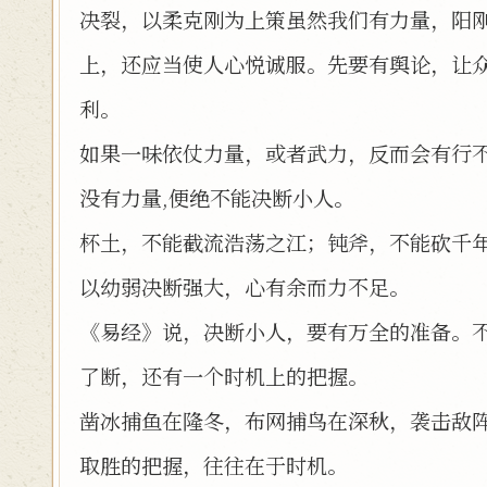
决裂，以柔克刚为上策虽然我们有力量，阳
上，还应当使人心悦诚服。先要有舆论，让
利。
如果一味依仗力量，或者武力，反而会有行
没有力量,便绝不能决断小人。
杯土，不能截流浩荡之江；钝斧，不能砍千
以幼弱决断强大，心有余而力不足。
《易经》说，决断小人，要有万全的准备。
了断，还有一个时机上的把握。
凿冰捕鱼在隆冬，布网捕鸟在深秋，袭击敌
取胜的把握，往往在于时机。