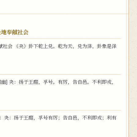
极地奉献社会
献社会 《夬》卦下乾上兑。乾为天，兑为泽，卦象是泽
阐幽] 夬：扬于王庭，孚号。有厉，告自邑。不利即戎，
曰：夬：扬于王庭，孚号有厉；告自邑，不利即戎；利有