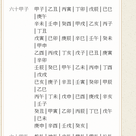
六十甲子
甲子
|
乙丑
|
丙寅
|
丁卯
|
戊辰
|
已巳
|
庚午
辛未
|
壬申
|
癸酉
|
甲戌
|
乙亥
|
丙子
|
丁丑
戊寅
|
已卯
|
庚辰
|
辛巳
|
壬午
|
癸未
|
甲申
乙酉
|
丙戌
|
丁亥
|
戊子
|
已丑
|
庚寅
|
辛卯
壬辰
|
癸巳
|
甲午
|
乙未
|
丙申
|
丁酉
|
戊戌
已亥
|
庚子
|
辛丑
|
壬寅
|
癸卯
|
甲辰
|
乙巳
丙午
|
丁未
|
戊申
|
已酉
|
庚戌
|
辛亥
|
壬子
癸丑
|
甲寅
|
乙卯
|
丙辰
|
丁巳
|
戊午
|
已未
庚申
|
辛酉
|
壬戌
|
癸亥
|