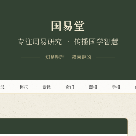
国易堂
专注周易研究 • 传播国学智慧
知易明理 • 趋吉避凶
六爻
梅花
紫微
奇门
面相
手相
>