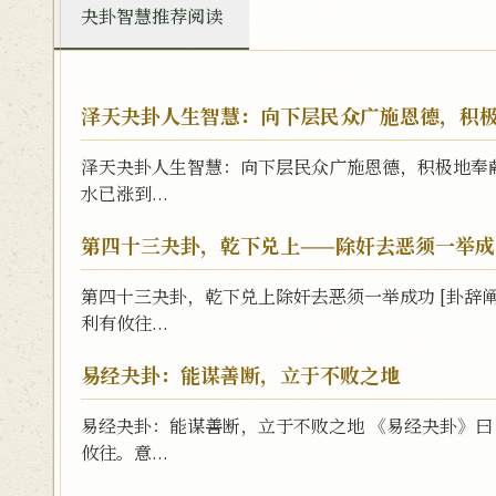
夬卦智慧推荐阅读
泽天夬卦人生智慧：向下层民众广施恩德，积
泽天夬卦人生智慧：向下层民众广施恩德，积极地奉
水已涨到...
第四十三夬卦，乾下兑上——除奸去恶须一举成
第四十三夬卦，乾下兑上除奸去恶须一举成功 [卦辞
利有攸往...
易经夬卦：能谋善断，立于不败之地
易经夬卦：能谋善断，立于不败之地 《易经夬卦》
攸往。意...