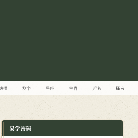
痣相
测字
星座
生肖
起名
择吉
易学密码