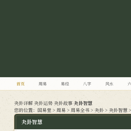
首页
周易
易经
八字
风水
夬卦详解
夬卦运势
夬卦故事
夬卦智慧
您的位置：
国易堂
>
周易
>
周易全书
>
夬卦
>
夬卦智慧
夬卦智慧