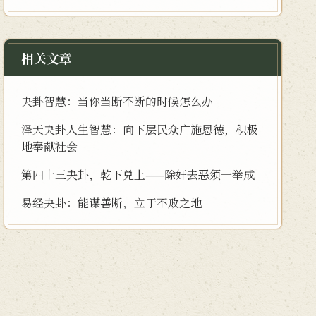
相关文章
夬卦智慧：当你当断不断的时候怎么办
泽天夬卦人生智慧：向下层民众广施恩德，积极
地奉献社会
第四十三夬卦，乾下兑上——除奸去恶须一举成
易经夬卦：能谋善断，立于不败之地