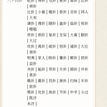
六十四卦
乾卦
|
坤卦
|
屯卦
|
蒙卦
|
需卦
|
讼卦
|
师卦
比卦
|
小畜
|
履卦
|
泰卦
|
否卦
|
同人
|
大有
谦卦
|
豫卦
|
随卦
|
蛊卦
|
临卦
|
观卦
|
噬嗑
贲卦
|
剥卦
|
复卦
|
无妄
|
大畜
|
颐卦
|
大过
坎卦
|
离卦
|
咸卦
|
恒卦
|
遁卦
|
大壮
|
晋卦
明夷
|
家人
|
睽卦
|
蹇卦
|
解卦
|
损卦
|
益卦
夬卦
|
姤卦
|
萃卦
|
升卦
|
困卦
|
井卦
|
革卦
鼎卦
|
震卦
|
艮卦
|
渐卦
|
归妹
|
丰卦
|
旅卦
巽卦
|
兑卦
|
涣卦
|
节卦
|
中孚
|
小过
|
既济
未济
|