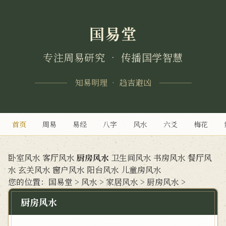
国易堂
专注周易研究 • 传播国学智慧
知易明理 • 趋吉避凶
首页
周易
易经
八字
风水
六爻
梅花
卧室风水
客厅风水
厨房风水
卫生间风水
书房风水
餐厅风
水
玄关风水
窗户风水
阳台风水
儿童房风水
您的位置：
国易堂
>
风水
>
家居风水
>
厨房风水
>
厨房风水