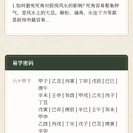
1.如何避免死角对厨房风水的影响? 死角容易聚集秽
气，是风水上的大忌。橱柜、墙角、水池下方等都
是厨房申最容易...
易学密码
六十甲子
甲子
|
乙丑
|
丙寅
|
丁卯
|
戊辰
|
已巳
|
庚午
辛未
|
壬申
|
癸酉
|
甲戌
|
乙亥
|
丙子
|
丁丑
戊寅
|
已卯
|
庚辰
|
辛巳
|
壬午
|
癸未
|
甲申
乙酉
|
丙戌
|
丁亥
|
戊子
|
已丑
|
庚寅
|
辛卯