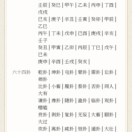
壬辰
|
癸巳
|
甲午
|
乙未
|
丙申
|
丁酉
|
戊戌
已亥
|
庚子
|
辛丑
|
壬寅
|
癸卯
|
甲辰
|
乙巳
丙午
|
丁未
|
戊申
|
已酉
|
庚戌
|
辛亥
|
壬子
癸丑
|
甲寅
|
乙卯
|
丙辰
|
丁巳
|
戊午
|
已未
庚申
|
辛酉
|
壬戌
|
癸亥
|
六十四卦
乾卦
|
坤卦
|
屯卦
|
蒙卦
|
需卦
|
讼卦
|
师卦
比卦
|
小畜
|
履卦
|
泰卦
|
否卦
|
同人
|
大有
谦卦
|
豫卦
|
随卦
|
蛊卦
|
临卦
|
观卦
|
噬嗑
贲卦
|
剥卦
|
复卦
|
无妄
|
大畜
|
颐卦
|
大过
坎卦
|
离卦
|
咸卦
|
恒卦
|
遁卦
|
大壮
|