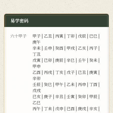
易学密码
六十甲子
甲子
|
乙丑
|
丙寅
|
丁卯
|
戊辰
|
已巳
|
庚午
辛未
|
壬申
|
癸酉
|
甲戌
|
乙亥
|
丙子
|
丁丑
戊寅
|
已卯
|
庚辰
|
辛巳
|
壬午
|
癸未
|
甲申
乙酉
|
丙戌
|
丁亥
|
戊子
|
已丑
|
庚寅
|
辛卯
壬辰
|
癸巳
|
甲午
|
乙未
|
丙申
|
丁酉
|
戊戌
已亥
|
庚子
|
辛丑
|
壬寅
|
癸卯
|
甲辰
|
乙巳
丙午
|
丁未
|
戊申
|
已酉
|
庚戌
|
辛亥
|