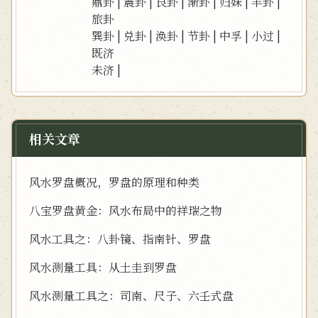
鼎卦
|
震卦
|
艮卦
|
渐卦
|
归妹
|
丰卦
|
旅卦
巽卦
|
兑卦
|
涣卦
|
节卦
|
中孚
|
小过
|
既济
未济
|
相关文章
风水罗盘概况，罗盘的原理和种类
八宝罗盘黄金：风水布局中的祥瑞之物
风水工具之：八卦镜、指南针、罗盘
风水测量工具：从土圭到罗盘
风水测量工具之：司南、尺子、六壬式盘