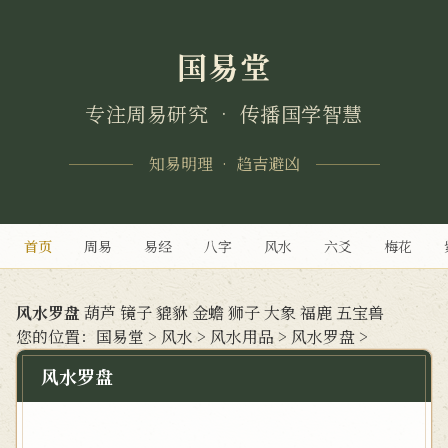
国易堂
专注周易研究 • 传播国学智慧
知易明理 • 趋吉避凶
首页
周易
易经
八字
风水
六爻
梅花
风水罗盘
葫芦
镜子
貔貅
金蟾
狮子
大象
福鹿
五宝兽
您的位置：
国易堂
>
风水
>
风水用品
>
风水罗盘
>
风水罗盘