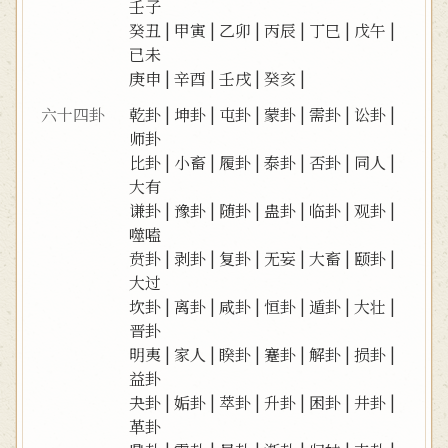
壬子
癸丑
|
甲寅
|
乙卯
|
丙辰
|
丁巳
|
戊午
|
已未
庚申
|
辛酉
|
壬戌
|
癸亥
|
六十四卦
乾卦
|
坤卦
|
屯卦
|
蒙卦
|
需卦
|
讼卦
|
师卦
比卦
|
小畜
|
履卦
|
泰卦
|
否卦
|
同人
|
大有
谦卦
|
豫卦
|
随卦
|
蛊卦
|
临卦
|
观卦
|
噬嗑
贲卦
|
剥卦
|
复卦
|
无妄
|
大畜
|
颐卦
|
大过
坎卦
|
离卦
|
咸卦
|
恒卦
|
遁卦
|
大壮
|
晋卦
明夷
|
家人
|
睽卦
|
蹇卦
|
解卦
|
损卦
|
益卦
夬卦
|
姤卦
|
萃卦
|
升卦
|
困卦
|
井卦
|
革卦