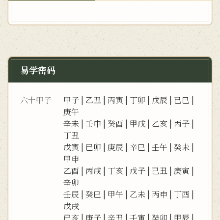
易学密码
六十甲子
甲子
|
乙丑
|
丙寅
|
丁卯
|
戊辰
|
已巳
|
庚午
辛未
|
壬申
|
癸酉
|
甲戌
|
乙亥
|
丙子
|
丁丑
戊寅
|
已卯
|
庚辰
|
辛巳
|
壬午
|
癸未
|
甲申
乙酉
|
丙戌
|
丁亥
|
戊子
|
已丑
|
庚寅
|
辛卯
壬辰
|
癸巳
|
甲午
|
乙未
|
丙申
|
丁酉
|
戊戌
已亥
|
庚子
|
辛丑
|
壬寅
|
癸卯
|
甲辰
|