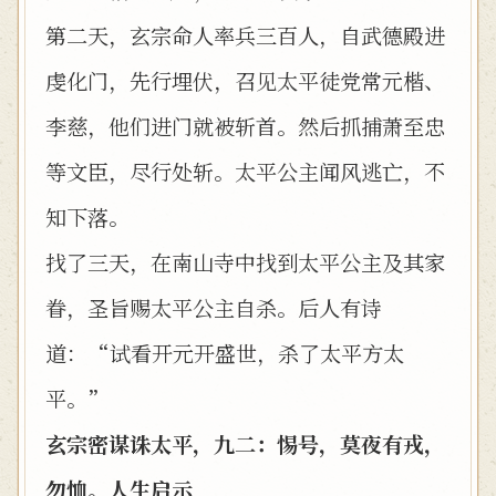
第二天，玄宗命人率兵三百人，自武德殿进
虔化门，先行埋伏，召见太平徒党常元楷、
李慈，他们进门就被斩首。然后抓捕萧至忠
等文臣，尽行处斩。太平公主闻风逃亡，不
知下落。
找了三天，在南山寺中找到太平公主及其家
眷，圣旨赐太平公主自杀。后人有诗
道：“试看开元开盛世，杀了太平方太
平。”
玄宗密谋诛太平，九二：惕号，莫夜有戎，
勿恤。人生启示