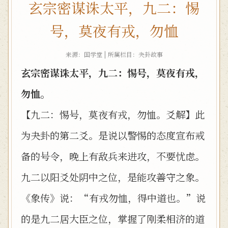
玄宗密谋诛太平，九二：惕
号，莫夜有戎，勿恤
来源：国学堂 | 所属栏目：
夬卦故事
玄宗密谋诛太平，九二：惕号，莫夜有戎，
勿恤。
【九二：惕号，莫夜有戎，勿恤。爻解】此
为夬卦的第二爻。是说以警惕的态度宣布戒
备的号令，晚上有敌兵来进攻，不要忧虑。
九二以阳爻处阴中之位，是能攻善守之象。
《象传》说：“有戎勿恤，得中道也。”说
的是九二居大臣之位，掌握了刚柔相济的道