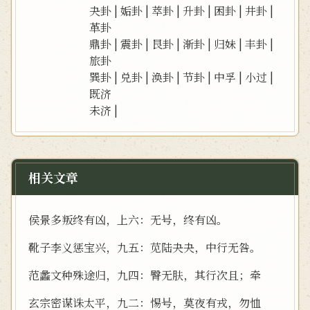
夬卦
|
姤卦
|
萃卦
|
升卦
|
困卦
|
井卦
|
革卦
鼎卦
|
震卦
|
艮卦
|
渐卦
|
归妹
|
丰卦
|
旅卦
巽卦
|
兑卦
|
涣卦
|
节卦
|
中孚
|
小过
|
既济
未济
|
相关文章
侯景多叛终有凶，上六：无号，终有凶。
靴子李义惩宝兴，九五：苋陆夬夬，中行无咎。
范蠡文种殊途归，九四：臀无肤，其行次且；牵
玄宗密谋诛太平，九二：惕号，莫夜有戎，勿恤