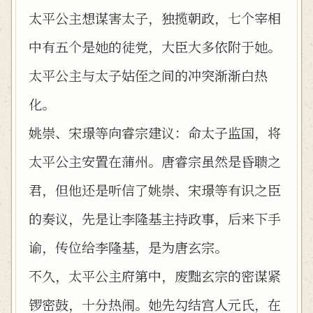
太平公主想谋害太子，独揽朝政，七个宰相
中有五个是她的徒党，大臣大多依附于她。
太平公主与太子姑侄之间的冲突渐渐白热
化。
姚崇、宋璟等向睿宗建议：命太子监国，将
太平公主安置在蒲州。唐睿宗虽然是昏聩之
君，但他还是听信了姚崇、宋璟等有识之臣
的奏议，先是让李隆基主持政事，后来下手
谕，传位给李隆基，是为唐玄宗。
不久，太平公主府第中，废黜玄宗的密谋紧
锣密鼓，十分热闹。她先勾结宫人元氏，在