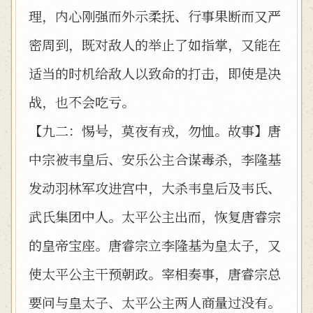
理，内心刚强而外示柔抚、行事果断而又严
密周到，既对敌人的举止了如指掌，又能在
适当的时机给敌人以致命的打击，即使是决
战，也不会吃亏。
【九二：惕号，莫夜有戎，勿恤。故事】唐
中宗被韦皇后、安乐公主合谋毒杀，李隆基
发动羽林军攻进宫中，大杀韦皇后及韦氏、
武氏集团中人。太平公主出而，恢复唐睿宗
的皇帝宝座。唐睿宗立李隆基为皇太子，又
使太平公主干预朝政。宰相奏事，唐睿宗总
要问与皇太子、太平公主两人商量过没有。