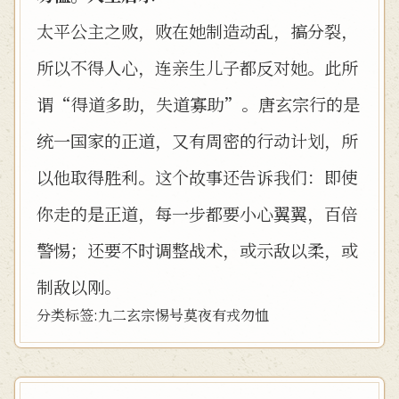
太平公主之败，败在她制造动乱，搞分裂，
所以不得人心，连亲生儿子都反对她。此所
谓“得道多助，失道寡助”。唐玄宗行的是
统一国家的正道，又有周密的行动计划，所
以他取得胜利。这个故事还告诉我们：即使
你走的是正道，每一步都要小心翼翼，百倍
警惕；还要不时调整战术，或示敌以柔，或
制敌以刚。
分类标签:
九二
玄宗
惕号
莫夜有戎
勿恤