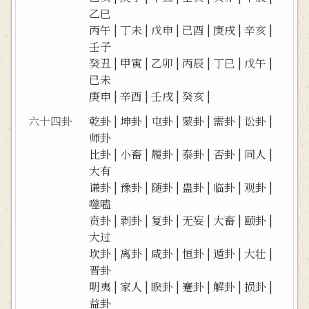
乙巳
丙午
|
丁未
|
戊申
|
已酉
|
庚戌
|
辛亥
|
壬子
癸丑
|
甲寅
|
乙卯
|
丙辰
|
丁巳
|
戊午
|
已未
庚申
|
辛酉
|
壬戌
|
癸亥
|
六十四卦
乾卦
|
坤卦
|
屯卦
|
蒙卦
|
需卦
|
讼卦
|
师卦
比卦
|
小畜
|
履卦
|
泰卦
|
否卦
|
同人
|
大有
谦卦
|
豫卦
|
随卦
|
蛊卦
|
临卦
|
观卦
|
噬嗑
贲卦
|
剥卦
|
复卦
|
无妄
|
大畜
|
颐卦
|
大过
坎卦
|
离卦
|
咸卦
|
恒卦
|
遁卦
|
大壮
|
晋卦
明夷
|
家人
|
睽卦
|
蹇卦
|
解卦
|
损卦
|
益卦