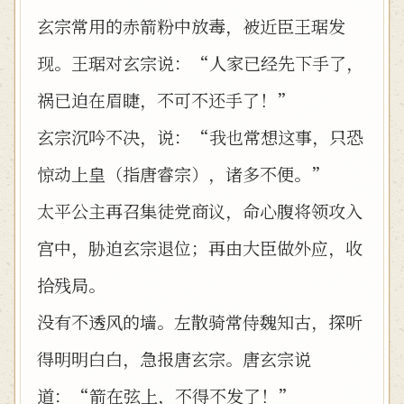
玄宗常用的赤箭粉中放毒，被近臣王琚发
现。王琚对玄宗说：“人家已经先下手了，
祸已迫在眉睫，不可不还手了！”
玄宗沉吟不决，说：“我也常想这事，只恐
惊动上皇（指唐睿宗），诸多不便。”
太平公主再召集徒党商议，命心腹将领攻入
宫中，胁迫玄宗退位；再由大臣做外应，收
拾残局。
没有不透风的墙。左散骑常侍魏知古，探听
得明明白白，急报唐玄宗。唐玄宗说
道：“箭在弦上，不得不发了！”