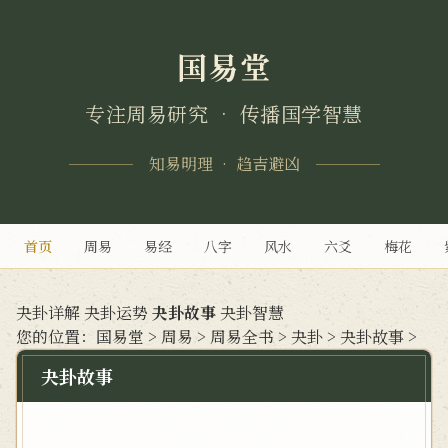
国易堂
专注周易研究 • 传播国学智慧
知易明理 • 趋吉避凶
首页
周易
易经
八字
风水
六爻
梅花
夬卦详解
夬卦运势
夬卦故事
夬卦智慧
您的位置：
国易堂
>
周易
>
周易全书
>
夬卦
>
夬卦故事
>
夬卦故事