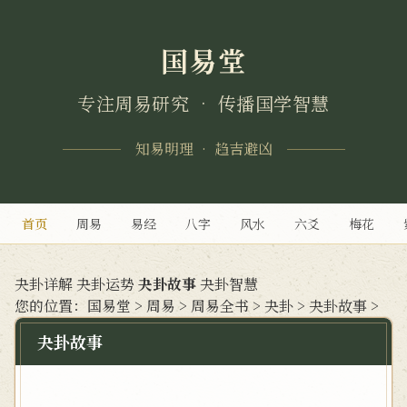
国易堂
专注周易研究 • 传播国学智慧
知易明理 • 趋吉避凶
首页
周易
易经
八字
风水
六爻
梅花
夬卦详解
夬卦运势
夬卦故事
夬卦智慧
您的位置：
国易堂
>
周易
>
周易全书
>
夬卦
>
夬卦故事
>
夬卦故事