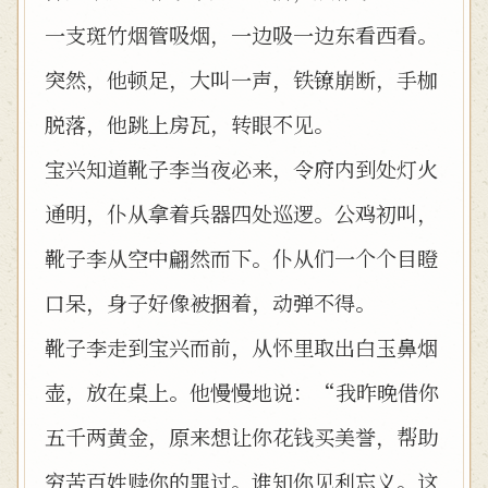
一支斑竹烟管吸烟，一边吸一边东看西看。
突然，他顿足，大叫一声，铁镣崩断，手枷
脱落，他跳上房瓦，转眼不见。
宝兴知道靴子李当夜必来，令府内到处灯火
通明，仆从拿着兵器四处巡逻。公鸡初叫，
靴子李从空中翩然而下。仆从们一个个目瞪
口呆，身子好像被捆着，动弹不得。
靴子李走到宝兴而前，从怀里取出白玉鼻烟
壶，放在桌上。他慢慢地说：“我昨晚借你
五千两黄金，原来想让你花钱买美誉，帮助
穷苦百姓赎你的罪过。谁知你见利忘义。这