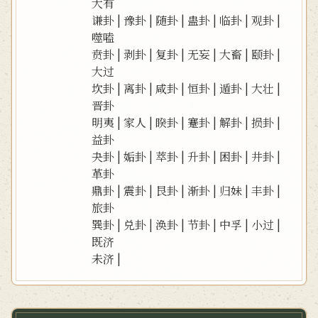
大有
谦卦
|
豫卦
|
随卦
|
蛊卦
|
临卦
|
观卦
|
噬嗑
贲卦
|
剥卦
|
复卦
|
无妄
|
大畜
|
颐卦
|
大过
坎卦
|
离卦
|
咸卦
|
恒卦
|
遁卦
|
大壮
|
晋卦
明夷
|
家人
|
睽卦
|
蹇卦
|
解卦
|
损卦
|
益卦
夬卦
|
姤卦
|
萃卦
|
升卦
|
困卦
|
井卦
|
革卦
鼎卦
|
震卦
|
艮卦
|
渐卦
|
归妹
|
丰卦
|
旅卦
巽卦
|
兑卦
|
涣卦
|
节卦
|
中孚
|
小过
|
既济
未济
|