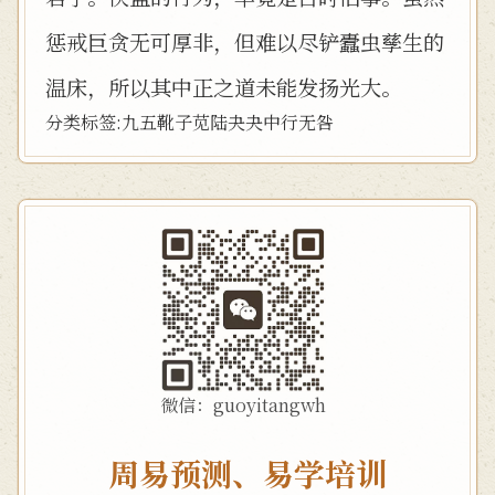
惩戒巨贪无可厚非，但难以尽铲蠹虫孳生的
温床，所以其中正之道未能发扬光大。
分类标签:
九五
靴子
苋陆夬夬
中行无咎
微信：guoyitangwh
周易预测、易学培训