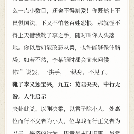
么一点小数目，还舍不得割爱！你既然上不
畏惧国法，下又不怕老百姓怨恨，那就怪不
得上天借我靴子李之手，随时叫你人头落
地。你以后如能改恶从善，也许能够保住脑
袋；如若不然，李某随时都会前来问候
你!”说罢，一拱手，一纵身，不见了。
靴子李义惩宝兴，九五：苋陆夬夬，中行无
咎。人生启示
夬卦此爻，以刚决柔，以君子除小人。处高
位而行不义者为小人，位卑贱而行正义者为
君子。侠盗的行为，毕竟是古时旧事。虽然