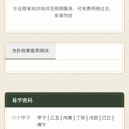
专业周易知识培训及预测服务，可免费预测过去、
非诚勿扰
夬卦故事推荐阅读
易学密码
六十甲子
甲子
|
乙丑
|
丙寅
|
丁卯
|
戊辰
|
已巳
|
庚午