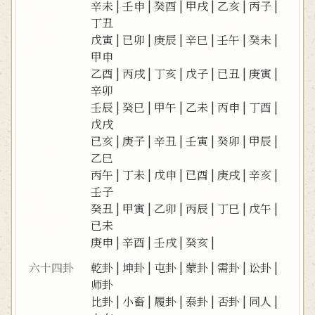
辛未
|
壬申
|
癸酉
|
甲戌
|
乙亥
|
丙子
|
丁丑
戊寅
|
已卯
|
庚辰
|
辛巳
|
壬午
|
癸未
|
甲申
乙酉
|
丙戌
|
丁亥
|
戊子
|
已丑
|
庚寅
|
辛卯
壬辰
|
癸巳
|
甲午
|
乙未
|
丙申
|
丁酉
|
戊戌
已亥
|
庚子
|
辛丑
|
壬寅
|
癸卯
|
甲辰
|
乙巳
丙午
|
丁未
|
戊申
|
已酉
|
庚戌
|
辛亥
|
壬子
癸丑
|
甲寅
|
乙卯
|
丙辰
|
丁巳
|
戊午
|
已未
庚申
|
辛酉
|
壬戌
|
癸亥
|
六十四卦
乾卦
|
坤卦
|
屯卦
|
蒙卦
|
需卦
|
讼卦
|
师卦
比卦
|
小畜
|
履卦
|
泰卦
|
否卦
|
同人
|