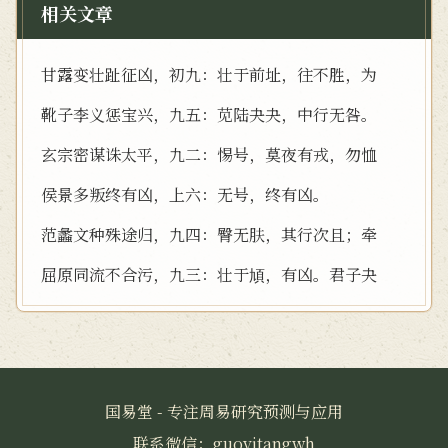
相关文章
甘露变壮趾征凶，初九：壮于前址，往不胜，为
靴子李义惩宝兴，九五：苋陆夬夬，中行无咎。
玄宗密谋诛太平，九二：惕号，莫夜有戎，勿恤
侯景多叛终有凶，上六：无号，终有凶。
范蠡文种殊途归，九四：臀无肤，其行次且；牵
屈原同流不合污，九三：壮于頄，有凶。君子夬
国易堂 - 专注周易研究预测与应用
联系微信：guoyitangwh