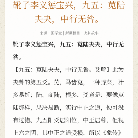
靴子李义惩宝兴，九五：苋陆
夬夬，中行无咎。
来源：国学堂 | 所属栏目：
夬卦故事
靴子李义惩宝兴，九五：苋陆夬夬，中行无
咎。
【九五：苋陆夬夬，中行无咎。爻解】此为
夬卦的第五爻。苋，马齿苋，一种野菜，汁
多易折；陆，商陆，根多。爻意是：要像苋
陆那样，果决易断，实行中正之道，便可没
有过错。九五阳爻居阳位，中正居尊，但视
上六之阴，其中正之道受损。所以《象传》