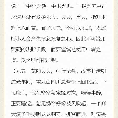
说：“中行无咎，中未光也。”指九五中正
之道并没有发扬光大。夬夬，重夬，指对本
卦上六而言。君子用夬，不可以太过，太过
则小人会产生愤怒报复之心。因此不可滥用
强硬的决断手段，而要谨慎地使用中庸之
道。反之则可能出错。
【九五：苋陆夬夬，中行无咎。故事】清朝
道光年间，宝兴由四川总督任上回北京。一
天晚上，他在密室与宠姬对饮，喝得半醉，
正要睡觉。忽见绣帘好像被风吹起，一个髙
大汉子手持明晃晃钢刀，挑帘而进，对宝兴