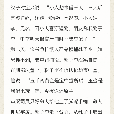
汉子对宝兴说：“小人想奉借三天，三天后
完璧归赵，还赠一物给中堂祝寿。小人姓
李，无名，因小人喜穿短靴，朋友称我靴子
李。中堂明天报官严捕时不要忘记了！”
第二天，宝兴急忙派人严令搜捕靴子李。如
果抓不到，要重罚捕役。靴子李投案自首。
在刑部法堂上，靴子李不承认抢劫宝中堂，
他说：“五千两黄金是宝中堂所赐，玉壶是
我借来玩一玩，今夜送还原主。”
审案司员只好命人给他上了脚镣手枷，命人
押进牢房。靴子李走下台阶，从靴子里取出