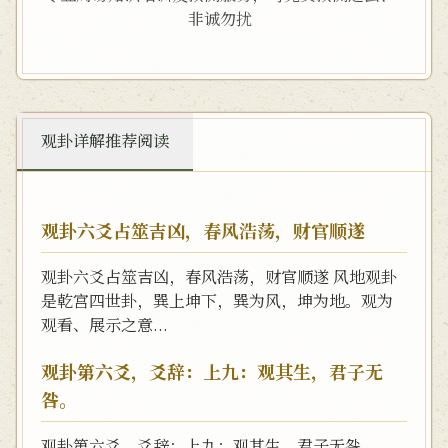
非诚勿扰
观卦详解推荐阅读
观卦六爻占筮吉凶，春风浩荡，财官顺遂
观卦六爻占筮吉凶，春风浩荡，财官顺遂 风地观卦
是乾宫四世卦，巽上坤下，巽为风，坤为地。观为
观看、展示之意...
观卦第六爻，爻辞：上九：观其生，君子无
咎。
观卦第六爻，爻辞：上九：观其生，君子无咎。