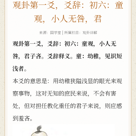
观卦第一爻，爻辞：初六：童
观，小人无咎，君
来源：国学堂 | 所属栏目：
观卦详解
观卦第一爻，爻辞：初六：童观，小人无
咎，君子吝。爻辞释义。童：幼稚，见识短
浅者。
本爻的意思是：用幼稚狭隘浅显的眼光来观
察事物，这对无知的庶民来说，不会有害
处，但对担任教化重任的君子来说，则应感
到羞吝。