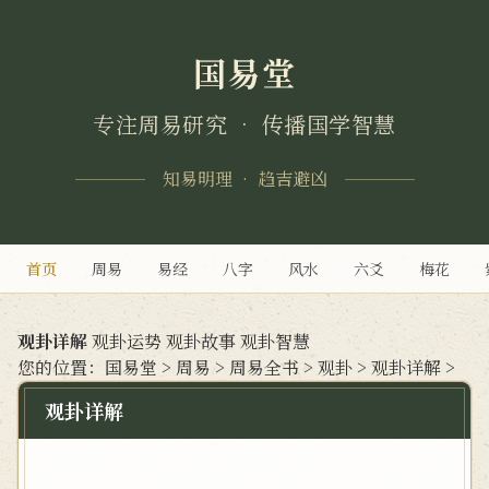
国易堂
专注周易研究 • 传播国学智慧
知易明理 • 趋吉避凶
首页
周易
易经
八字
风水
六爻
梅花
观卦详解
观卦运势
观卦故事
观卦智慧
您的位置：
国易堂
>
周易
>
周易全书
>
观卦
>
观卦详解
>
观卦详解