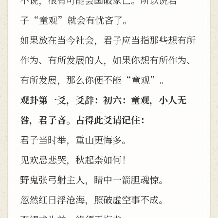
子“童观”就会有忧吝了。
如果放在当今社会，君子应当指那些想有所
作为、有所发展的人，如果你想有所作为、
有所发展，那么你便不能“童观”。
观卦第一爻，爻辞：初六：童观，小人无
咎，君子吝。占得此爻请记住：
君子当时举，重山更悔多。
见欢忌悲哭，秋起柰如何！
野鬼张弓射主人，睛中一箭胆魂惊。
忽然红日浮沧海，照破虚空事不成。