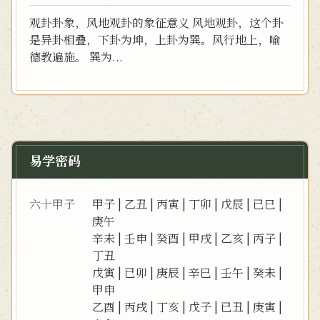
观卦卦象，风地观卦的象征意义 风地观卦，这个卦
是异卦相叠，下卦为坤，上卦为巽。风行地上，喻
德教遍施。 巽为...
易学密码
六十甲子
甲子
|
乙丑
|
丙寅
|
丁卯
|
戊辰
|
已巳
|
庚午
辛未
|
壬申
|
癸酉
|
甲戌
|
乙亥
|
丙子
|
丁丑
戊寅
|
已卯
|
庚辰
|
辛巳
|
壬午
|
癸未
|
甲申
乙酉
|
丙戌
|
丁亥
|
戊子
|
已丑
|
庚寅
|