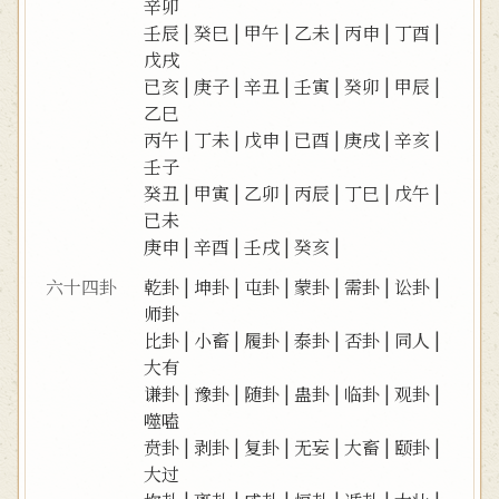
辛卯
壬辰
|
癸巳
|
甲午
|
乙未
|
丙申
|
丁酉
|
戊戌
已亥
|
庚子
|
辛丑
|
壬寅
|
癸卯
|
甲辰
|
乙巳
丙午
|
丁未
|
戊申
|
已酉
|
庚戌
|
辛亥
|
壬子
癸丑
|
甲寅
|
乙卯
|
丙辰
|
丁巳
|
戊午
|
已未
庚申
|
辛酉
|
壬戌
|
癸亥
|
六十四卦
乾卦
|
坤卦
|
屯卦
|
蒙卦
|
需卦
|
讼卦
|
师卦
比卦
|
小畜
|
履卦
|
泰卦
|
否卦
|
同人
|
大有
谦卦
|
豫卦
|
随卦
|
蛊卦
|
临卦
|
观卦
|
噬嗑
贲卦
|
剥卦
|
复卦
|
无妄
|
大畜
|
颐卦
|
大过