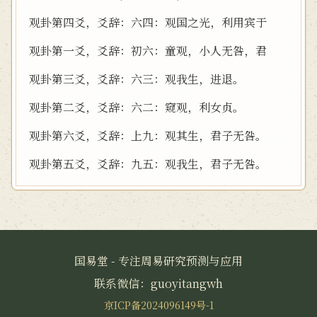
观卦第四爻，爻辞：六四：观国之光，利用宾于
观卦第一爻，爻辞：初六：童观，小人无咎，君
观卦第三爻，爻辞：六三：观我生，进退。
观卦第二爻，爻辞：六二：窥观，利女贞。
观卦第六爻，爻辞：上九：观其生，君子无咎。
观卦第五爻，爻辞：九五：观我生，君子无咎。
国易堂 - 专注周易研究预测与应用
联系微信：guoyitangwh
京ICP备2024096149号-1