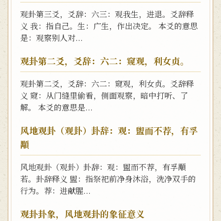
观卦第三爻，爻辞：六三：观我生，进退。爻辞释
义 我：指自己。生：广生，作出决定。 本爻的意思
是：观察别人对...
观卦第二爻，爻辞：六二：窥观，利女贞。
观卦第二爻，爻辞：六二：窥观，利女贞。爻辞释
义 窥：从门缝里偷看，侧面观察，暗中打听、了
解。 本爻的意思是...
风地观卦（观卦）卦辞：观：盥而不荐，有孚
顒
风地观卦（观卦）卦辞：观：盥而不荐，有孚顒
若。卦辞释义 盥：指祭祀前净身沐浴，洗净双手的
行为。荐：进献腥...
观卦卦象，风地观卦的象征意义