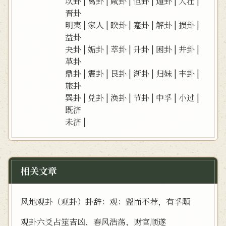
坎卦
|
离卦
|
咸卦
|
恒卦
|
遁卦
|
大壮
|
晋卦
明夷
|
家人
|
睽卦
|
蹇卦
|
解卦
|
损卦
|
益卦
夬卦
|
姤卦
|
萃卦
|
升卦
|
困卦
|
井卦
|
革卦
鼎卦
|
震卦
|
艮卦
|
渐卦
|
归妹
|
丰卦
|
旅卦
巽卦
|
兑卦
|
涣卦
|
节卦
|
中孚
|
小过
|
既济
未济
|
相关文章
风地观卦（观卦）卦辞：观：盥而不荐，有孚顒
观卦六爻占筮吉凶，春风浩荡，财官顺遂