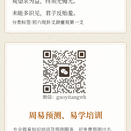
观望求为益，终须无悔尤。
未能多识见，君子反贻羞。
分类标签:
初六
观卦
爻辞
童观
第一爻
微信：guoyitangwh
周易预测、易学培训
专业周易知识培训及预测服务，可免费预测过去、