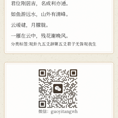
君位刚居吉，名成利亦通。
如鱼游远水，山外有清峰。
云叆叇，月朦胧。
一雁在云中，残花谢晚风。
分类标签:
观卦
九五
爻辞
第五爻
君子无咎
观我生
微信：guoyitangwh