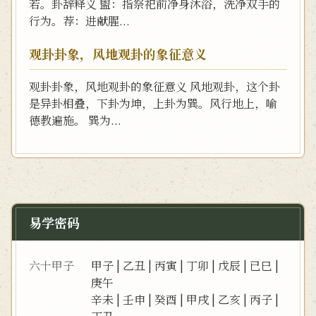
若。卦辞释义 盥：指祭祀前净身沐浴，洗净双手的
行为。荐：进献腥...
观卦卦象，风地观卦的象征意义
观卦卦象，风地观卦的象征意义 风地观卦，这个卦
是异卦相叠，下卦为坤，上卦为巽。风行地上，喻
德教遍施。 巽为...
易学密码
六十甲子
甲子
|
乙丑
|
丙寅
|
丁卯
|
戊辰
|
已巳
|
庚午
辛未
|
壬申
|
癸酉
|
甲戌
|
乙亥
|
丙子
|