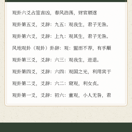
观卦六爻占筮吉凶，春风浩荡，财官顺遂
观卦第五爻，爻辞：九五：观我生，君子无咎。
观卦第六爻，爻辞：上九：观其生，君子无咎。
风地观卦（观卦）卦辞：观：盥而不荐，有孚顒
观卦第三爻，爻辞：六三：观我生，进退。
观卦第四爻，爻辞：六四：观国之光，利用宾于
观卦第二爻，爻辞：六二：窥观，利女贞。
观卦第一爻，爻辞：初六：童观，小人无咎，君