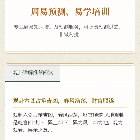
周易预测、易学培训
专业周易知识培训及预测服务，可免费预测过去、
非诚勿扰
观卦详解推荐阅读
观卦六爻占筮吉凶，春风浩荡，财官顺遂
观卦六爻占筮吉凶，春风浩荡，财官顺遂 风地观卦
是乾宫四世卦，巽上坤下，巽为风，坤为地。观为
观看、展示之意...