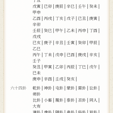
丁丑
戊寅
|
已卯
|
庚辰
|
辛巳
|
壬午
|
癸未
|
甲申
乙酉
|
丙戌
|
丁亥
|
戊子
|
已丑
|
庚寅
|
辛卯
壬辰
|
癸巳
|
甲午
|
乙未
|
丙申
|
丁酉
|
戊戌
已亥
|
庚子
|
辛丑
|
壬寅
|
癸卯
|
甲辰
|
乙巳
丙午
|
丁未
|
戊申
|
已酉
|
庚戌
|
辛亥
|
壬子
癸丑
|
甲寅
|
乙卯
|
丙辰
|
丁巳
|
戊午
|
已未
庚申
|
辛酉
|
壬戌
|
癸亥
|
六十四卦
乾卦
|
坤卦
|
屯卦
|
蒙卦
|
需卦
|
讼卦
|
师卦
比卦
|
小畜
|
履卦
|
泰卦
|
否卦
|
同人
|
大有
谦卦
|
豫卦
|
随卦
|
蛊卦
|
临卦
|
观卦
|