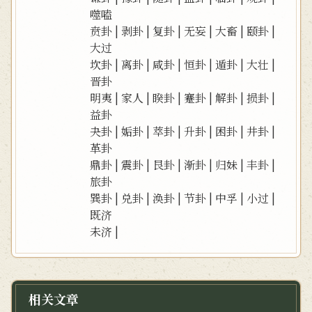
噬嗑
贲卦
|
剥卦
|
复卦
|
无妄
|
大畜
|
颐卦
|
大过
坎卦
|
离卦
|
咸卦
|
恒卦
|
遁卦
|
大壮
|
晋卦
明夷
|
家人
|
睽卦
|
蹇卦
|
解卦
|
损卦
|
益卦
夬卦
|
姤卦
|
萃卦
|
升卦
|
困卦
|
井卦
|
革卦
鼎卦
|
震卦
|
艮卦
|
渐卦
|
归妹
|
丰卦
|
旅卦
巽卦
|
兑卦
|
涣卦
|
节卦
|
中孚
|
小过
|
既济
未济
|
相关文章