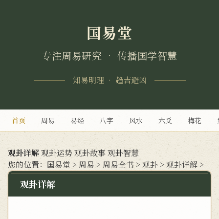
国易堂
专注周易研究 • 传播国学智慧
知易明理 • 趋吉避凶
首页
周易
易经
八字
风水
六爻
梅花
观卦详解
观卦运势
观卦故事
观卦智慧
您的位置：
国易堂
>
周易
>
周易全书
>
观卦
>
观卦详解
>
观卦详解