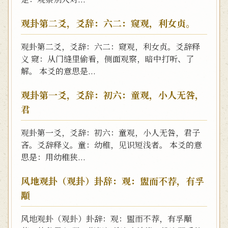
观卦第二爻，爻辞：六二：窥观，利女贞。
观卦第二爻，爻辞：六二：窥观，利女贞。爻辞释
义 窥：从门缝里偷看，侧面观察，暗中打听、了
解。 本爻的意思是...
观卦第一爻，爻辞：初六：童观，小人无咎，
君
观卦第一爻，爻辞：初六：童观，小人无咎，君子
吝。爻辞释义。童：幼稚，见识短浅者。 本爻的意
思是：用幼稚狭...
风地观卦（观卦）卦辞：观：盥而不荐，有孚
顒
风地观卦（观卦）卦辞：观：盥而不荐，有孚顒