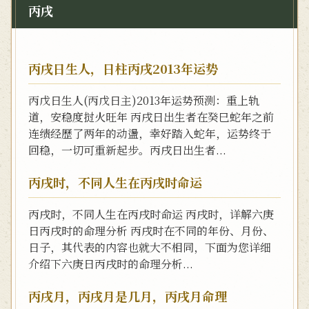
丙戌
丙戌日生人，日柱丙戌2013年运势
丙戊日生人(丙戊日主)2013年运势预测：重上轨
道，安稳度挝火旺年 丙戌日出生者在癸巳蛇年之前
连绩经歷了两年的动盪，幸好踏入蛇年，运势终于
回稳，一切可重新起步。丙戌日出生者...
丙戌时，不同人生在丙戌时命运
丙戌时，不同人生在丙戌时命运 丙戌时，详解六庚
日丙戌时的命理分析 丙戌时在不同的年份、月份、
日子，其代表的内容也就大不相同，下面为您详细
介绍下六庚日丙戌时的命理分析...
丙戌月，丙戌月是几月，丙戌月命理