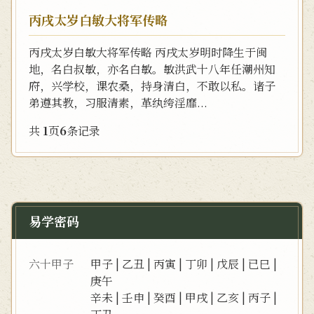
丙戌太岁白敏大将军传略
丙戌太岁白敏大将军传略 丙戌太岁明时降生于闽
地，名白叔敏，亦名白敏。敏洪武十八年任潮州知
府，兴学校，课农桑，持身清白，不敢以私。诸子
弟遵其教，习服清素，革纨绔淫靡...
共
1
页
6
条记录
易学密码
六十甲子
甲子
|
乙丑
|
丙寅
|
丁卯
|
戊辰
|
已巳
|
庚午
辛未
|
壬申
|
癸酉
|
甲戌
|
乙亥
|
丙子
|