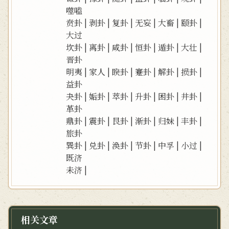
噬嗑
贲卦
|
剥卦
|
复卦
|
无妄
|
大畜
|
颐卦
|
大过
坎卦
|
离卦
|
咸卦
|
恒卦
|
遁卦
|
大壮
|
晋卦
明夷
|
家人
|
睽卦
|
蹇卦
|
解卦
|
损卦
|
益卦
夬卦
|
姤卦
|
萃卦
|
升卦
|
困卦
|
井卦
|
革卦
鼎卦
|
震卦
|
艮卦
|
渐卦
|
归妹
|
丰卦
|
旅卦
巽卦
|
兑卦
|
涣卦
|
节卦
|
中孚
|
小过
|
既济
未济
|
相关文章