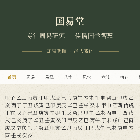
国易堂
专注周易研究 • 传播国学智慧
知易明理 • 趋吉避凶
首页
周易
易经
八字
风水
六爻
梅花
甲子
乙丑
丙寅
丁卯
戊辰
己巳
庚午
辛未
壬申
癸酉
甲戌
乙
亥
丙子
丁丑
戊寅
己卯
庚辰
辛巳
壬午
癸未
甲申
乙酉
丙戌
丁亥
戊子
己丑
庚寅
辛卯
壬辰
癸巳
甲午
乙未
丙申
丁酉
戊
戌
己亥
庚子
辛丑
壬寅
癸卯
甲辰
乙巳
丙午
丁未
戊申
己酉
庚戌
辛亥
壬子
癸丑
甲寅
乙卯
丙辰
丁巳
戊午
己未
庚申
辛
酉
壬戌
癸亥