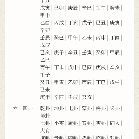
丁丑
戊寅
|
已卯
|
庚辰
|
辛巳
|
壬午
|
癸未
|
甲申
乙酉
|
丙戌
|
丁亥
|
戊子
|
已丑
|
庚寅
|
辛卯
壬辰
|
癸巳
|
甲午
|
乙未
|
丙申
|
丁酉
|
戊戌
已亥
|
庚子
|
辛丑
|
壬寅
|
癸卯
|
甲辰
|
乙巳
丙午
|
丁未
|
戊申
|
已酉
|
庚戌
|
辛亥
|
壬子
癸丑
|
甲寅
|
乙卯
|
丙辰
|
丁巳
|
戊午
|
已未
庚申
|
辛酉
|
壬戌
|
癸亥
|
六十四卦
乾卦
|
坤卦
|
屯卦
|
蒙卦
|
需卦
|
讼卦
|
师卦
比卦
|
小畜
|
履卦
|
泰卦
|
否卦
|
同人
|
大有
谦卦
|
豫卦
|
随卦
|
蛊卦
|
临卦
|
观卦
|