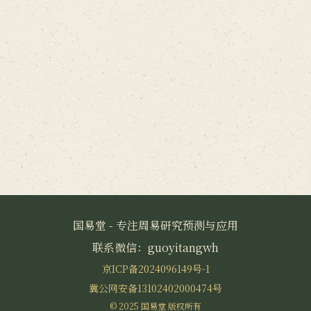
国易堂 - 专注周易研究预测与应用
联系微信：guoyitangwh
京ICP备2024096149号-1
冀公网安备13102402000474号
© 2025 国易堂 版权所有