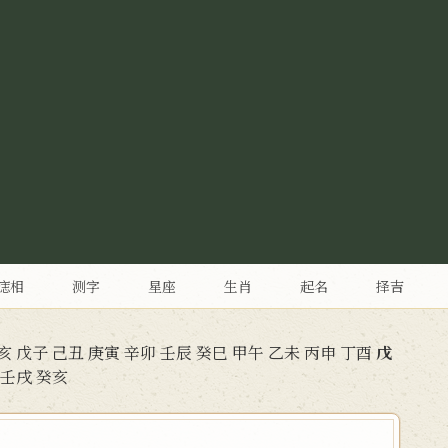
痣相
测字
星座
生肖
起名
择吉
亥
戊子
己丑
庚寅
辛卯
壬辰
癸巳
甲午
乙未
丙申
丁酉
戊
壬戌
癸亥