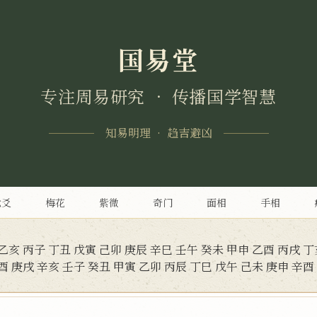
国易堂
专注周易研究 • 传播国学智慧
知易明理 • 趋吉避凶
六爻
梅花
紫微
奇门
面相
手相
乙亥
丙子
丁丑
戊寅
己卯
庚辰
辛巳
壬午
癸未
甲申
乙酉
丙戌
丁
酉
庚戌
辛亥
壬子
癸丑
甲寅
乙卯
丙辰
丁巳
戊午
己未
庚申
辛酉