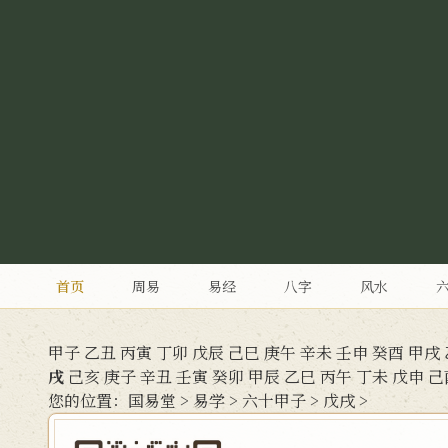
首页
周易
易经
八字
风水
甲子
乙丑
丙寅
丁卯
戊辰
己巳
庚午
辛未
壬申
癸酉
甲戌
戌
己亥
庚子
辛丑
壬寅
癸卯
甲辰
乙巳
丙午
丁未
戊申
己
您的位置：
国易堂
>
易学
>
六十甲子
>
戊戌
>