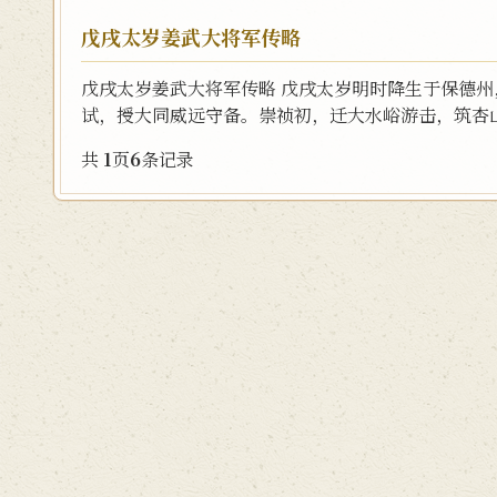
戊戌太岁姜武大将军传略
戊戌太岁姜武大将军传略 戊戌太岁明时降生于保德
试，授大同威远守备。崇祯初，迁大水峪游击，筑杏山
共
1
页
6
条记录