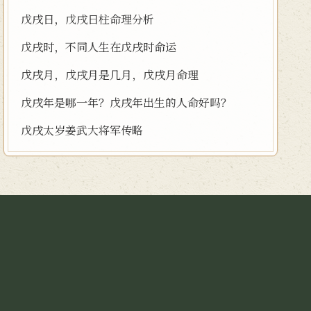
戊戌日，戊戌日柱命理分析
戊戌时，不同人生在戊戌时命运
戊戌月，戊戌月是几月，戊戌月命理
戊戌年是哪一年？戊戌年出生的人命好吗？
戊戌太岁姜武大将军传略