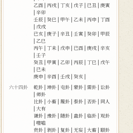
乙酉
|
丙戌
|
丁亥
|
戊子
|
已丑
|
庚寅
|
辛卯
壬辰
|
癸巳
|
甲午
|
乙未
|
丙申
|
丁酉
|
戊戌
已亥
|
庚子
|
辛丑
|
壬寅
|
癸卯
|
甲辰
|
乙巳
丙午
|
丁未
|
戊申
|
已酉
|
庚戌
|
辛亥
|
壬子
癸丑
|
甲寅
|
乙卯
|
丙辰
|
丁巳
|
戊午
|
已未
庚申
|
辛酉
|
壬戌
|
癸亥
|
六十四卦
乾卦
|
坤卦
|
屯卦
|
蒙卦
|
需卦
|
讼卦
|
师卦
比卦
|
小畜
|
履卦
|
泰卦
|
否卦
|
同人
|
大有
谦卦
|
豫卦
|
随卦
|
蛊卦
|
临卦
|
观卦
|
噬嗑
贲卦
|
剥卦
|
复卦
|
无妄
|
大畜
|
颐卦