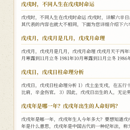
戊戌时，不同人生在戊戌时命运
戊戌时，不同人生在戊戌时命运 戊戌时，详解六辛日
其代表的内容也就大不相同，下面为您详细介绍下六辛
戊戌月，戊戌月是几月，戊戌月命理
戊戌月，戊戌月是几月，戊戌月命理 戊戌月天干丙年和
月寒露到11月立冬 1981年10月寒露到11月立冬 1986年
戊戌日，戊戌日柱命理分析
戊戌日，戊戌日柱命理分析 1）戊土坐支戌，在五行
比肩，辛金伤官。 3）因此，戊戌日出生的人，无论男
戊戌年是哪一年？戊戌年出生的人命好吗？
戊戌年是哪一年，戊戌年生人今年多大？要想知道戊
年是什么意思，戊戌年是中国古代的一种纪年法，称为