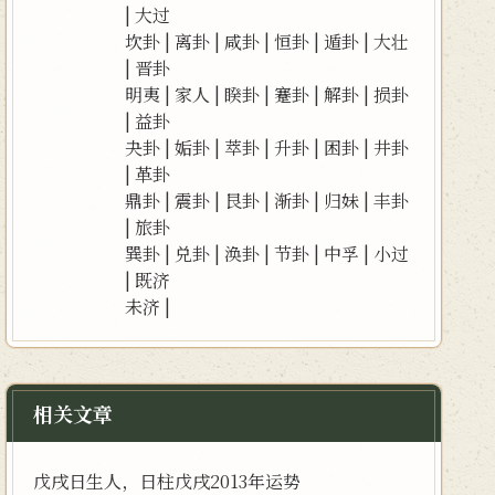
|
大过
坎卦
|
离卦
|
咸卦
|
恒卦
|
遁卦
|
大壮
|
晋卦
明夷
|
家人
|
睽卦
|
蹇卦
|
解卦
|
损卦
|
益卦
夬卦
|
姤卦
|
萃卦
|
升卦
|
困卦
|
井卦
|
革卦
鼎卦
|
震卦
|
艮卦
|
渐卦
|
归妹
|
丰卦
|
旅卦
巽卦
|
兑卦
|
涣卦
|
节卦
|
中孚
|
小过
|
既济
未济
|
相关文章
戊戌日生人，日柱戊戌2013年运势