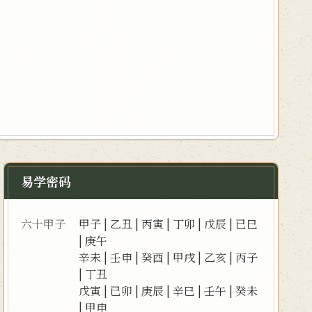
易学密码
六十甲子
甲子
|
乙丑
|
丙寅
|
丁卯
|
戊辰
|
已巳
|
庚午
辛未
|
壬申
|
癸酉
|
甲戌
|
乙亥
|
丙子
|
丁丑
戊寅
|
已卯
|
庚辰
|
辛巳
|
壬午
|
癸未
|
甲申