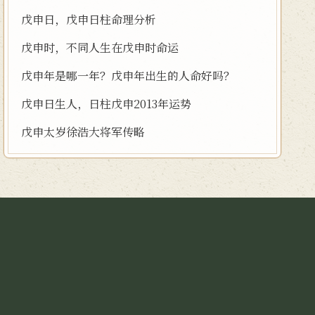
戊申日，戊申日柱命理分析
戊申时，不同人生在戊申时命运
戊申年是哪一年？戊申年出生的人命好吗？
戊申日生人，日柱戊申2013年运势
戊申太岁徐浩大将军传略