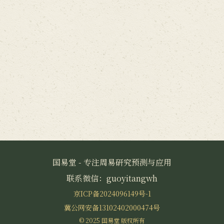
国易堂 - 专注周易研究预测与应用
联系微信：guoyitangwh
京ICP备2024096149号-1
冀公网安备13102402000474号
© 2025 国易堂 版权所有