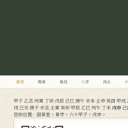
首页
周易
易经
八字
风水
甲子
乙丑
丙寅
丁卯
戊辰
己巳
庚午
辛未
壬申
癸酉
甲戌
戌
己亥
庚子
辛丑
壬寅
癸卯
甲辰
乙巳
丙午
丁未
戊申
己
您的位置：
国易堂
>
易学
>
六十甲子
>
戊申
>