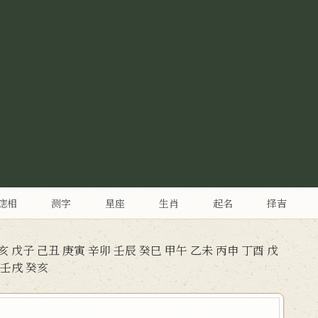
痣相
测字
星座
生肖
起名
择吉
亥
戊子
己丑
庚寅
辛卯
壬辰
癸巳
甲午
乙未
丙申
丁酉
戊
壬戌
癸亥