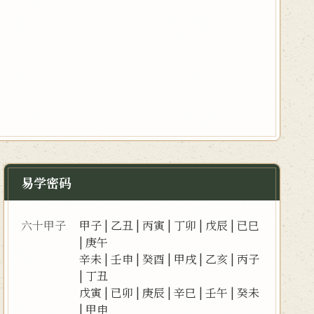
易学密码
六十甲子
甲子
|
乙丑
|
丙寅
|
丁卯
|
戊辰
|
已巳
|
庚午
辛未
|
壬申
|
癸酉
|
甲戌
|
乙亥
|
丙子
|
丁丑
戊寅
|
已卯
|
庚辰
|
辛巳
|
壬午
|
癸未
|
甲申