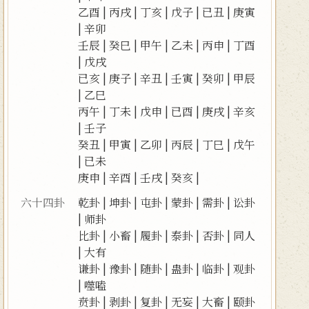
乙酉
|
丙戌
|
丁亥
|
戊子
|
已丑
|
庚寅
|
辛卯
壬辰
|
癸巳
|
甲午
|
乙未
|
丙申
|
丁酉
|
戊戌
已亥
|
庚子
|
辛丑
|
壬寅
|
癸卯
|
甲辰
|
乙巳
丙午
|
丁未
|
戊申
|
已酉
|
庚戌
|
辛亥
|
壬子
癸丑
|
甲寅
|
乙卯
|
丙辰
|
丁巳
|
戊午
|
已未
庚申
|
辛酉
|
壬戌
|
癸亥
|
六十四卦
乾卦
|
坤卦
|
屯卦
|
蒙卦
|
需卦
|
讼卦
|
师卦
比卦
|
小畜
|
履卦
|
泰卦
|
否卦
|
同人
|
大有
谦卦
|
豫卦
|
随卦
|
蛊卦
|
临卦
|
观卦
|
噬嗑
贲卦
|
剥卦
|
复卦
|
无妄
|
大畜
|
颐卦