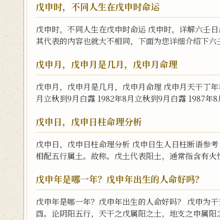
戊申时，不同人生在戊申时命运
戊申时，不同人生在戊申时命运 戊申时，详解六壬日
其代表的内容也就大不相同，下面为您详细介绍下六壬
戊申月，戊申月是几月，戊申月命理
戊申月，戊申月是几月，戊申月命理 戊申月天干丁年和
月立秋到9月白露 1982年8月立秋到9月白露 1987年8
戊申日，戊申日柱命理分析
戊申日，戊申日柱命理分析 戊申日生人日柱断语参考
相配五行属土。故称。戊土代表阳土，通常指含有火性
戊申年是哪一年？戊申年出生的人命好吗？
戊申年是哪一年？戊申年出生的人命好吗？ 戊申为干
酉。论阴阳五行，天干之戊属阳之土，地支之申属阳之