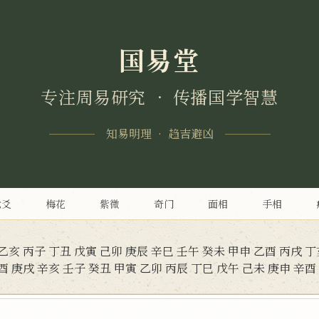
国易堂
专注周易研究 • 传播国学智慧
知易明理 • 趋吉避凶
六爻
梅花
紫微
奇门
面相
手相
乙亥
丙子
丁丑
戊寅
己卯
庚辰
辛巳
壬午
癸未
甲申
乙酉
丙戌
丁
酉
庚戌
辛亥
壬子
癸丑
甲寅
乙卯
丙辰
丁巳
戊午
己未
庚申
辛酉