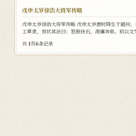
戊申太岁徐浩大将军传略
戊申太岁徐浩大将军传略 戊申太岁唐时降生于越州
工草隶，世状其法曰：怒猊抉石，渴骥奔泉。初以文学
共
1
页
6
条记录