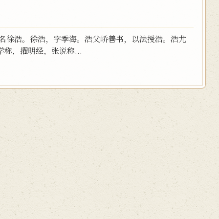
，名徐浩。徐浩，字季海。浩父峤善书，以法授浩。浩尤
称，擢明经，张说称...