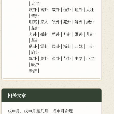
|
大过
坎卦
|
离卦
|
咸卦
|
恒卦
|
遁卦
|
大壮
|
晋卦
明夷
|
家人
|
睽卦
|
蹇卦
|
解卦
|
损卦
|
益卦
夬卦
|
姤卦
|
萃卦
|
升卦
|
困卦
|
井卦
|
革卦
鼎卦
|
震卦
|
艮卦
|
渐卦
|
归妹
|
丰卦
|
旅卦
巽卦
|
兑卦
|
涣卦
|
节卦
|
中孚
|
小过
|
既济
未济
|
相关文章
戊申月，戊申月是几月，戊申月命理