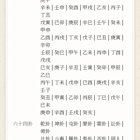
辛未
|
壬申
|
癸酉
|
甲戌
|
乙亥
|
丙子
|
丁丑
戊寅
|
已卯
|
庚辰
|
辛巳
|
壬午
|
癸未
|
甲申
乙酉
|
丙戌
|
丁亥
|
戊子
|
已丑
|
庚寅
|
辛卯
壬辰
|
癸巳
|
甲午
|
乙未
|
丙申
|
丁酉
|
戊戌
已亥
|
庚子
|
辛丑
|
壬寅
|
癸卯
|
甲辰
|
乙巳
丙午
|
丁未
|
戊申
|
已酉
|
庚戌
|
辛亥
|
壬子
癸丑
|
甲寅
|
乙卯
|
丙辰
|
丁巳
|
戊午
|
已未
庚申
|
辛酉
|
壬戌
|
癸亥
|
六十四卦
乾卦
|
坤卦
|
屯卦
|
蒙卦
|
需卦
|
讼卦
|
师卦
比卦
|
小畜
|
履卦
|
泰卦
|
否卦
|
同人
|