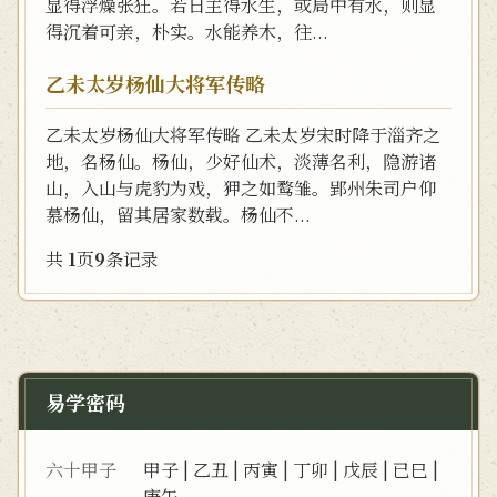
显得浮燥张狂。若日主得水生，或局中有水，则显
得沉着可亲，朴实。水能养木，往...
乙未太岁杨仙大将军传略
乙未太岁杨仙大将军传略 乙未太岁宋时降于淄齐之
地，名杨仙。杨仙，少好仙术，淡薄名利，隐游诸
山，入山与虎豹为戏，狎之如鹜雏。郢州朱司户仰
慕杨仙，留其居家数载。杨仙不...
共
1
页
9
条记录
易学密码
六十甲子
甲子
|
乙丑
|
丙寅
|
丁卯
|
戊辰
|
已巳
|
庚午