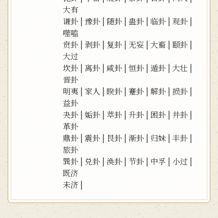
大有
谦卦
|
豫卦
|
随卦
|
蛊卦
|
临卦
|
观卦
|
噬嗑
贲卦
|
剥卦
|
复卦
|
无妄
|
大畜
|
颐卦
|
大过
坎卦
|
离卦
|
咸卦
|
恒卦
|
遁卦
|
大壮
|
晋卦
明夷
|
家人
|
睽卦
|
蹇卦
|
解卦
|
损卦
|
益卦
夬卦
|
姤卦
|
萃卦
|
升卦
|
困卦
|
井卦
|
革卦
鼎卦
|
震卦
|
艮卦
|
渐卦
|
归妹
|
丰卦
|
旅卦
巽卦
|
兑卦
|
涣卦
|
节卦
|
中孚
|
小过
|
既济
未济
|