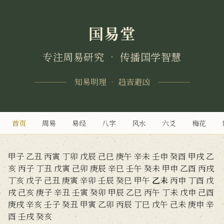
国易堂
专注周易研究 • 传播国学智慧
知易明理 • 趋吉避凶
首页
周易
易经
八字
风水
六爻
梅花
甲子
乙丑
丙寅
丁卯
戊辰
己巳
庚午
辛未
壬申
癸酉
甲戌
乙
亥
丙子
丁丑
戊寅
己卯
庚辰
辛巳
壬午
癸未
甲申
乙酉
丙戌
丁亥
戊子
己丑
庚寅
辛卯
壬辰
癸巳
甲午
乙未
丙申
丁酉
戊
戌
己亥
庚子
辛丑
壬寅
癸卯
甲辰
乙巳
丙午
丁未
戊申
己酉
庚戌
辛亥
壬子
癸丑
甲寅
乙卯
丙辰
丁巳
戊午
己未
庚申
辛
酉
壬戌
癸亥