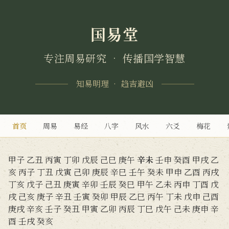
国易堂
专注周易研究 • 传播国学智慧
知易明理 • 趋吉避凶
首页
周易
易经
八字
风水
六爻
梅花
甲子
乙丑
丙寅
丁卯
戊辰
己巳
庚午
辛未
壬申
癸酉
甲戌
乙
亥
丙子
丁丑
戊寅
己卯
庚辰
辛巳
壬午
癸未
甲申
乙酉
丙戌
丁亥
戊子
己丑
庚寅
辛卯
壬辰
癸巳
甲午
乙未
丙申
丁酉
戊
戌
己亥
庚子
辛丑
壬寅
癸卯
甲辰
乙巳
丙午
丁未
戊申
己酉
庚戌
辛亥
壬子
癸丑
甲寅
乙卯
丙辰
丁巳
戊午
己未
庚申
辛
酉
壬戌
癸亥