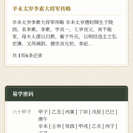
辛未太岁李素大将军传略
辛未太岁李素大将军传略 辛未太岁唐时降生于陇
西，名李素。李素，字贞一，七岁丧父，贫不能
家，母夫人提以归教，畜于外氏，以明经选主之弘
农簿，又芮城尉。德宗贞元初，李泌...
共
1
页
6
条记录
易学密码
六十甲子
甲子
|
乙丑
|
丙寅
|
丁卯
|
戊辰
|
已巳
|
庚午
辛未
|
壬申
|
癸酉
|
甲戌
|
乙亥
|
丙子
|