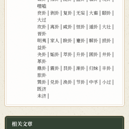
噬嗑
贲卦
|
剥卦
|
复卦
|
无妄
|
大畜
|
颐卦
|
大过
坎卦
|
离卦
|
咸卦
|
恒卦
|
遁卦
|
大壮
|
晋卦
明夷
|
家人
|
睽卦
|
蹇卦
|
解卦
|
损卦
|
益卦
夬卦
|
姤卦
|
萃卦
|
升卦
|
困卦
|
井卦
|
革卦
鼎卦
|
震卦
|
艮卦
|
渐卦
|
归妹
|
丰卦
|
旅卦
巽卦
|
兑卦
|
涣卦
|
节卦
|
中孚
|
小过
|
既济
未济
|
相关文章