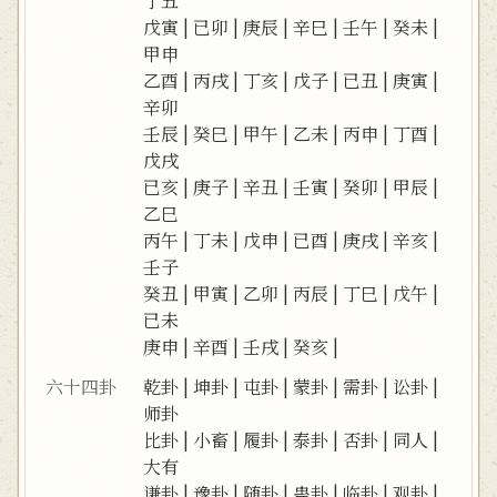
丁丑
戊寅
|
已卯
|
庚辰
|
辛巳
|
壬午
|
癸未
|
甲申
乙酉
|
丙戌
|
丁亥
|
戊子
|
已丑
|
庚寅
|
辛卯
壬辰
|
癸巳
|
甲午
|
乙未
|
丙申
|
丁酉
|
戊戌
已亥
|
庚子
|
辛丑
|
壬寅
|
癸卯
|
甲辰
|
乙巳
丙午
|
丁未
|
戊申
|
已酉
|
庚戌
|
辛亥
|
壬子
癸丑
|
甲寅
|
乙卯
|
丙辰
|
丁巳
|
戊午
|
已未
庚申
|
辛酉
|
壬戌
|
癸亥
|
六十四卦
乾卦
|
坤卦
|
屯卦
|
蒙卦
|
需卦
|
讼卦
|
师卦
比卦
|
小畜
|
履卦
|
泰卦
|
否卦
|
同人
|
大有
谦卦
|
豫卦
|
随卦
|
蛊卦
|
临卦
|
观卦
|