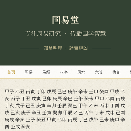
国易堂
专注周易研究 • 传播国学智慧
知易明理 • 趋吉避凶
首页
周易
易经
八字
风水
六爻
梅花
甲子
乙丑
丙寅
丁卯
戊辰
己巳
庚午
辛未
壬申
癸酉
甲戌
乙
亥
丙子
丁丑
戊寅
己卯
庚辰
辛巳
壬午
癸未
甲申
乙酉
丙戌
丁亥
戊子
己丑
庚寅
辛卯
壬辰
癸巳
甲午
乙未
丙申
丁酉
戊
戌
己亥
庚子
辛丑
壬寅
癸卯
甲辰
乙巳
丙午
丁未
戊申
己酉
庚戌
辛亥
壬子
癸丑
甲寅
乙卯
丙辰
丁巳
戊午
己未
庚申
辛
酉
壬戌
癸亥