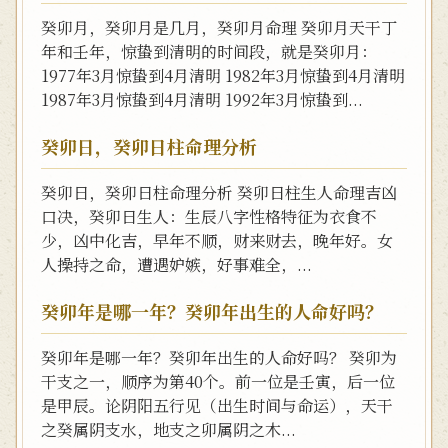
癸卯月，癸卯月是几月，癸卯月命理 癸卯月天干丁
年和壬年，惊蛰到清明的时间段，就是癸卯月：
1977年3月惊蛰到4月清明 1982年3月惊蛰到4月清明
1987年3月惊蛰到4月清明 1992年3月惊蛰到...
癸卯日，癸卯日柱命理分析
癸卯日，癸卯日柱命理分析 癸卯日柱生人命理吉凶
口决，癸卯日生人：生辰八字性格特征为衣食不
少，凶中化吉，早年不顺，财来财去，晚年好。女
人操持之命，遭遇妒嫉，好事难全，...
癸卯年是哪一年？癸卯年出生的人命好吗？
癸卯年是哪一年？癸卯年出生的人命好吗？ 癸卯为
干支之一，顺序为第40个。前一位是壬寅，后一位
是甲辰。论阴阳五行见（出生时间与命运），天干
之癸属阴支水，地支之卯属阴之木...