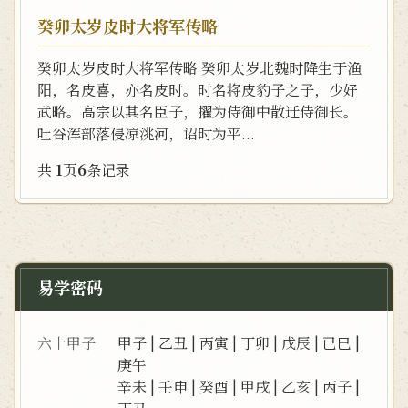
癸卯太岁皮时大将军传略
癸卯太岁皮时大将军传略 癸卯太岁北魏时降生于渔
阳，名皮喜，亦名皮时。时名将皮豹子之子，少好
武略。高宗以其名臣子，擢为侍御中散迁侍御长。
吐谷浑部落侵凉洮河，诏时为平...
共
1
页
6
条记录
易学密码
六十甲子
甲子
|
乙丑
|
丙寅
|
丁卯
|
戊辰
|
已巳
|
庚午
辛未
|
壬申
|
癸酉
|
甲戌
|
乙亥
|
丙子
|