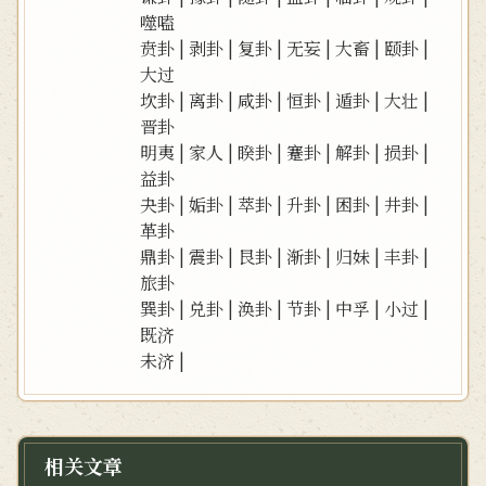
噬嗑
贲卦
|
剥卦
|
复卦
|
无妄
|
大畜
|
颐卦
|
大过
坎卦
|
离卦
|
咸卦
|
恒卦
|
遁卦
|
大壮
|
晋卦
明夷
|
家人
|
睽卦
|
蹇卦
|
解卦
|
损卦
|
益卦
夬卦
|
姤卦
|
萃卦
|
升卦
|
困卦
|
井卦
|
革卦
鼎卦
|
震卦
|
艮卦
|
渐卦
|
归妹
|
丰卦
|
旅卦
巽卦
|
兑卦
|
涣卦
|
节卦
|
中孚
|
小过
|
既济
未济
|
相关文章