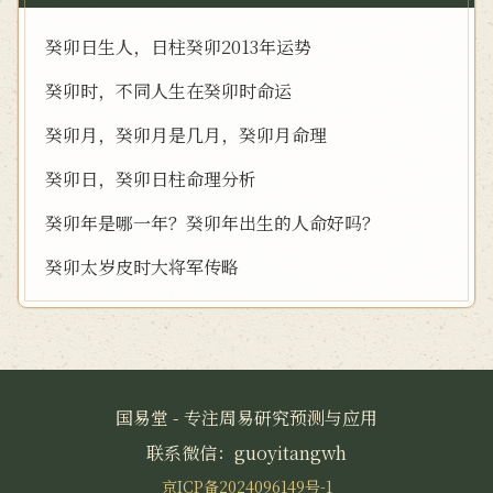
癸卯日生人，日柱癸卯2013年运势
癸卯时，不同人生在癸卯时命运
癸卯月，癸卯月是几月，癸卯月命理
癸卯日，癸卯日柱命理分析
癸卯年是哪一年？癸卯年出生的人命好吗？
癸卯太岁皮时大将军传略
国易堂 - 专注周易研究预测与应用
联系微信：guoyitangwh
京ICP备2024096149号-1