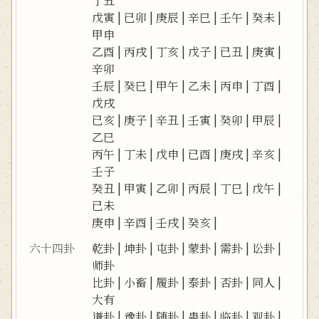
丁丑
戊寅
|
已卯
|
庚辰
|
辛巳
|
壬午
|
癸未
|
甲申
乙酉
|
丙戌
|
丁亥
|
戊子
|
已丑
|
庚寅
|
辛卯
壬辰
|
癸巳
|
甲午
|
乙未
|
丙申
|
丁酉
|
戊戌
已亥
|
庚子
|
辛丑
|
壬寅
|
癸卯
|
甲辰
|
乙巳
丙午
|
丁未
|
戊申
|
已酉
|
庚戌
|
辛亥
|
壬子
癸丑
|
甲寅
|
乙卯
|
丙辰
|
丁巳
|
戊午
|
已未
庚申
|
辛酉
|
壬戌
|
癸亥
|
六十四卦
乾卦
|
坤卦
|
屯卦
|
蒙卦
|
需卦
|
讼卦
|
师卦
比卦
|
小畜
|
履卦
|
泰卦
|
否卦
|
同人
|
大有
谦卦
|
豫卦
|
随卦
|
蛊卦
|
临卦
|
观卦
|