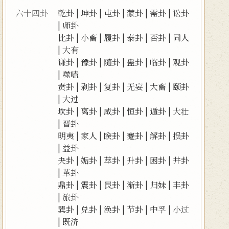
六十四卦
乾卦
|
坤卦
|
屯卦
|
蒙卦
|
需卦
|
讼卦
|
师卦
比卦
|
小畜
|
履卦
|
泰卦
|
否卦
|
同人
|
大有
谦卦
|
豫卦
|
随卦
|
蛊卦
|
临卦
|
观卦
|
噬嗑
贲卦
|
剥卦
|
复卦
|
无妄
|
大畜
|
颐卦
|
大过
坎卦
|
离卦
|
咸卦
|
恒卦
|
遁卦
|
大壮
|
晋卦
明夷
|
家人
|
睽卦
|
蹇卦
|
解卦
|
损卦
|
益卦
夬卦
|
姤卦
|
萃卦
|
升卦
|
困卦
|
井卦
|
革卦
鼎卦
|
震卦
|
艮卦
|
渐卦
|
归妹
|
丰卦
|
旅卦
巽卦
|
兑卦
|
涣卦
|
节卦
|
中孚
|
小过
|
既济