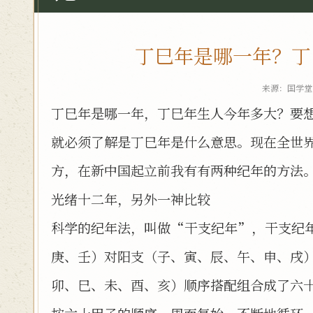
丁巳年是哪一年？丁
来源：国学堂 
丁巳年是哪一年，丁巳年生人今年多大？要
就必须了解是丁巳年是什么意思。现在全世
方，在新中国起立前我有有两种纪年的方法
光绪十二年，另外一神比较
科学的纪年法，叫做“干支纪年”，干支纪
庚、壬）对阳支（子、寅、辰、午、申、戌
卯、巳、未、酉、亥）顺序搭配组合成了六