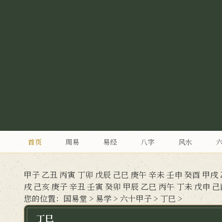
首页
周易
易经
八字
风水
甲子
乙丑
丙寅
丁卯
戊辰
己巳
庚午
辛未
壬申
癸酉
甲戌
戌
己亥
庚子
辛丑
壬寅
癸卯
甲辰
乙巳
丙午
丁未
戊申
己
您的位置：
国易堂
>
易学
>
六十甲子
>
丁巳
>
丁巳