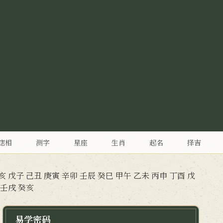
痣相
测字
星座
生肖
起名
择吉
亥
戊子
己丑
庚寅
辛卯
壬辰
癸巳
甲午
乙未
丙申
丁酉
戊
壬戌
癸亥
易学密码