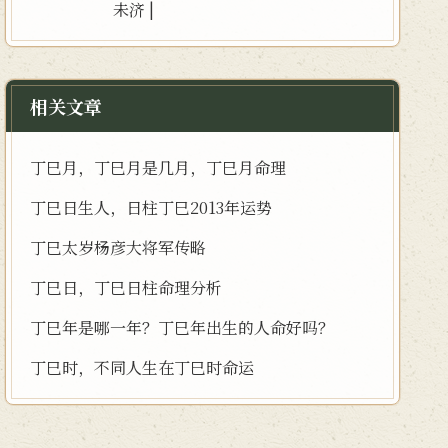
未济
|
相关文章
丁巳月，丁巳月是几月，丁巳月命理
丁巳日生人，日柱丁巳2013年运势
丁巳太岁杨彦大将军传略
丁巳日，丁巳日柱命理分析
丁巳年是哪一年？丁巳年出生的人命好吗？
丁巳时，不同人生在丁巳时命运