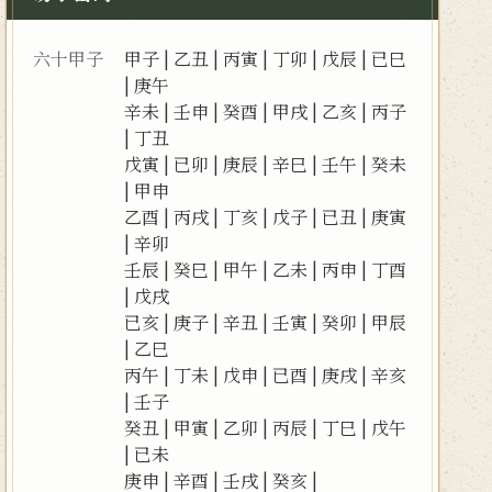
六十甲子
甲子
|
乙丑
|
丙寅
|
丁卯
|
戊辰
|
已巳
|
庚午
辛未
|
壬申
|
癸酉
|
甲戌
|
乙亥
|
丙子
|
丁丑
戊寅
|
已卯
|
庚辰
|
辛巳
|
壬午
|
癸未
|
甲申
乙酉
|
丙戌
|
丁亥
|
戊子
|
已丑
|
庚寅
|
辛卯
壬辰
|
癸巳
|
甲午
|
乙未
|
丙申
|
丁酉
|
戊戌
已亥
|
庚子
|
辛丑
|
壬寅
|
癸卯
|
甲辰
|
乙巳
丙午
|
丁未
|
戊申
|
已酉
|
庚戌
|
辛亥
|
壬子
癸丑
|
甲寅
|
乙卯
|
丙辰
|
丁巳
|
戊午
|
已未
庚申
|
辛酉
|
壬戌
|
癸亥
|