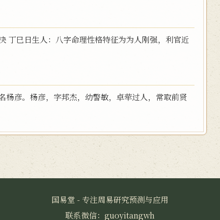
决 丁巳日生人：八字命理性格特征为为人刚强，利官近
，名杨彦。杨彦，字邦杰，幼警敏，卓荦过人，常取前贤
国易堂 - 专注周易研究预测与应用
联系微信：guoyitangwh