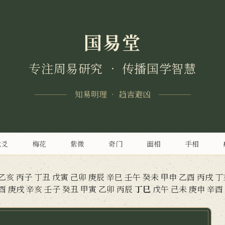
国易堂
专注周易研究 • 传播国学智慧
知易明理 • 趋吉避凶
六爻
梅花
紫微
奇门
面相
手相
乙亥
丙子
丁丑
戊寅
己卯
庚辰
辛巳
壬午
癸未
甲申
乙酉
丙戌
丁
酉
庚戌
辛亥
壬子
癸丑
甲寅
乙卯
丙辰
丁巳
戊午
己未
庚申
辛酉