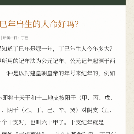
巳年出生的人命好吗？
| 所属栏目：
丁巳
想知道丁巳年是哪一年，丁巳年生人今年多大？
界所用的记年法为公元记年，公元记年起源于西
。一种是以封建皇朝皇帝的年号来纪年的，例如
年即将十天干和十二地支按阳干（甲、丙、戊、
）、阴干（乙、丁、己、辛、癸）对阴支（丑、
十个干支对，也叫六十甲子。干支纪年就是