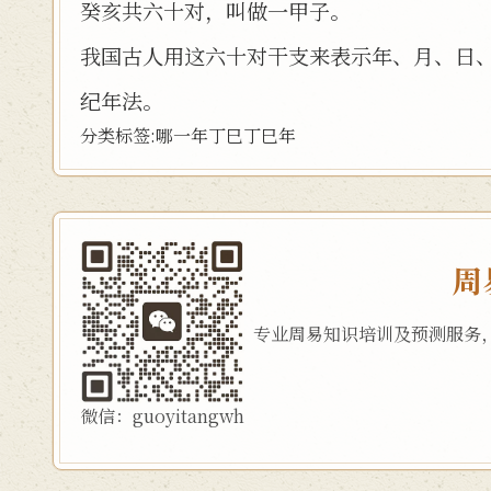
癸亥共六十对，叫做一甲子。
我国古人用这六十对干支来表示年、月、日
纪年法。
分类标签:
哪一年
丁巳
丁巳年
周
专业周易知识培训及预测服务
微信：guoyitangwh