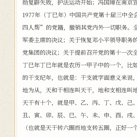
勋复辟失败，护法运动开始；冯国璋在南京
1977年（丁巳年）中国共产党第十届三中
四人帮”的党籍，撤销其党内外一切职务。
军委主席的决议；关于恢复邓小平领导职务
党集团的决议；关于提前召开党的第十一次
丁巳年丁巳年就是农历一甲子中的一个，比如191
的干支纪年，也就是：干支就字面意义来说
地为从，天和干相连叫天干，地和支相连叫
天干有十个，就是甲、乙、丙、丁、戊、己
丑、寅、卯、辰、巳、午、未、申、酉、戌、亥
（也就是天干转六圈而地支转五圈，正好一