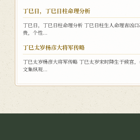
丁巳日，丁巳日柱命理分析
丁巳日，丁巳日柱命理分析 丁巳日柱生人命理吉凶口
贵，个性...
丁巳太岁杨彦大将军传略
丁巳太岁杨彦大将军传略 丁巳太岁宋时降生于候宫
文集纵观...