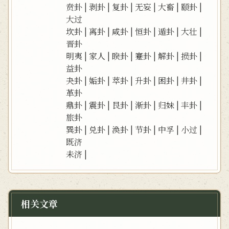
贲卦
|
剥卦
|
复卦
|
无妄
|
大畜
|
颐卦
|
大过
坎卦
|
离卦
|
咸卦
|
恒卦
|
遁卦
|
大壮
|
晋卦
明夷
|
家人
|
睽卦
|
蹇卦
|
解卦
|
损卦
|
益卦
夬卦
|
姤卦
|
萃卦
|
升卦
|
困卦
|
井卦
|
革卦
鼎卦
|
震卦
|
艮卦
|
渐卦
|
归妹
|
丰卦
|
旅卦
巽卦
|
兑卦
|
涣卦
|
节卦
|
中孚
|
小过
|
既济
未济
|
相关文章