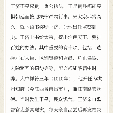
王济不畏权贵，秉公执法，于是贵贱都能畏
惧朝廷而按照法律严肃行事。宋太宗非常高
兴，就下诏书奖励王济，让他出任监察御
史。王济上书给太宗，提出治理天下、爱护
百姓的办法。其中重要的有十项，包括：选
择左右大臣、区别贤德和昏愚、矫正名器、
去除繁冗的招待等等，所言都能够切中时
弊。大中祥符三年（1010年），他升任为洪
州知府（今江西省南昌市），兼江南路安抚
使。当时发生干旱，民众饥荒。王济亲自监
督官吏煮粥赈灾，每天亲自品尝后再发给灾