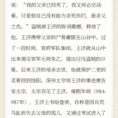
说：“我的父亲巳经死了，我又何必还活
着。只是恨自己没有能力杀死你们，报杀父
之仇。”盗贼被王济的陈词震撼，释放了
他。王济携带父亲的尸骨藏匿在山谷中。过
了一段时间，官府军队集结，王济就从山中
出来谒见官军元帅朱乙，提出讨伐盗贼的计
策。后来王济的母亲去世，他就保护二老的
灵骨回到饶阳。深州太守将王济的事迹禀告
宋太宗，太宗召见了王济。雍熙年间（984-
987年），王济上书给皇帝，自称是因兵荒
马乱而失去父母的孤儿，又通过考试进入了