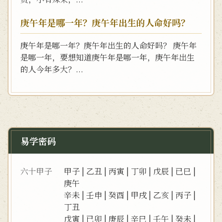
庚午年是哪一年？庚午年出生的人命好吗？
庚午年是哪一年？庚午年出生的人命好吗？ 庚午年
是哪一年，要想知道庚午年是哪一年，庚午年出生
的人今年多大？...
易学密码
六十甲子
甲子
|
乙丑
|
丙寅
|
丁卯
|
戊辰
|
已巳
|
庚午
辛未
|
壬申
|
癸酉
|
甲戌
|
乙亥
|
丙子
|
丁丑
戊寅
|
已卯
|
庚辰
|
辛巳
|
壬午
|
癸未
|