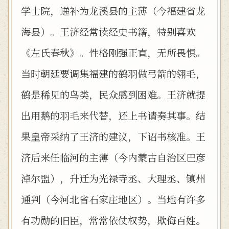
学士院，递补为龙溪县的主薄（今福建省龙
海县）。王济经常读经史书籍，特别喜欢
《左氏春秋》。性格刚强正直，无所畏惧。
当时朝廷要调集福建的鹤羽做弓箭的翎毛，
鹤是稀见的鸟类，民众感到困难。王济就提
出用鹅的羽毛来代替，还上书请奏其事。结
果皇帝采纳了王济的建议，下诏书核准。王
济后来任临河的主薄（今内蒙古自治区巴彦
淖尔盟），升迁为光禄寺丞、大理丞、镇州
通判（今河北省石家庄地区）。当地有许多
有功勋的旧臣，常常依仗权势，欺侮百姓。