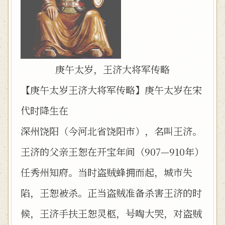
庚午太岁，王济大将军传略
【庚午太岁王济大将军传略】庚午太岁在宋
代时降生在
深州饶阳（今河北省饶阳市），名叫王济。
王济的父亲王恕在开宝年间（907—910年）
任秀州知府。当时盗贼蜂拥而起，城市失
陷，王恕被杀。正当盗贼准备杀害王济的时
候，王济手扶王恕灵柩，号啕大哭，对盗贼