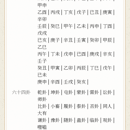
甲申
乙酉
|
丙戌
|
丁亥
|
戊子
|
已丑
|
庚寅
|
辛卯
壬辰
|
癸巳
|
甲午
|
乙未
|
丙申
|
丁酉
|
戊戌
已亥
|
庚子
|
辛丑
|
壬寅
|
癸卯
|
甲辰
|
乙巳
丙午
|
丁未
|
戊申
|
已酉
|
庚戌
|
辛亥
|
壬子
癸丑
|
甲寅
|
乙卯
|
丙辰
|
丁巳
|
戊午
|
已未
庚申
|
辛酉
|
壬戌
|
癸亥
|
六十四卦
乾卦
|
坤卦
|
屯卦
|
蒙卦
|
需卦
|
讼卦
|
师卦
比卦
|
小畜
|
履卦
|
泰卦
|
否卦
|
同人
|
大有
谦卦
|
豫卦
|
随卦
|
蛊卦
|
临卦
|
观卦
|
噬嗑