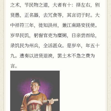
之术，节民物之道，大者有十：择左右，别
贤愚，正名器，去冗食等，其言切于时。大
中祥符三年，徙知洪州，兼江南路安抚使。
岁旱民饥，躬督官吏为糜粥，日亲尝而给，
录饥民为州兵，全活甚众。是岁卒，年五十
九。遗奏以进贤退谀，罢土木不急之费为
言。