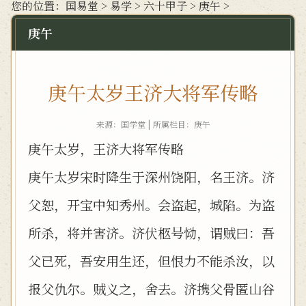
您的位置：
国易堂
>
易学
>
六十甲子
>
庚午
>
庚午
庚午太岁王济大将军传略
来源：国学堂 | 所属栏目：
庚午
庚午太岁，王济大将军传略
庚午太岁宋时降生于深州饶阳，名王济。济
父恕，开宝中知秀州。会盗起，城陷。为盗
所杀，将并害济。济伏柩号恸，谓贼曰：吾
父已死，吾安用生还，但恨力不能杀汝，以
报父仇尔。贼义之，舍去。济携父骨匿山谷