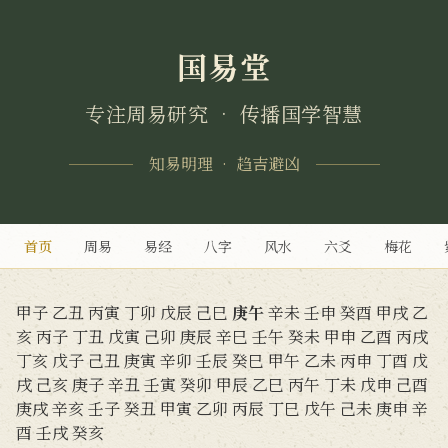
国易堂
专注周易研究 • 传播国学智慧
知易明理 • 趋吉避凶
首页
周易
易经
八字
风水
六爻
梅花
甲子
乙丑
丙寅
丁卯
戊辰
己巳
庚午
辛未
壬申
癸酉
甲戌
乙
亥
丙子
丁丑
戊寅
己卯
庚辰
辛巳
壬午
癸未
甲申
乙酉
丙戌
丁亥
戊子
己丑
庚寅
辛卯
壬辰
癸巳
甲午
乙未
丙申
丁酉
戊
戌
己亥
庚子
辛丑
壬寅
癸卯
甲辰
乙巳
丙午
丁未
戊申
己酉
庚戌
辛亥
壬子
癸丑
甲寅
乙卯
丙辰
丁巳
戊午
己未
庚申
辛
酉
壬戌
癸亥