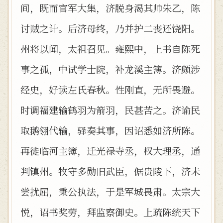
间，既而官军大集，济脱身渴其帅朱乙，陈
讨贼之计。后济母终，乃并护二丧还饶阳。
州将以闻，太祖召见。雍熙中，上书自陈死
事之孤，中试学士院，补龙溪主簿。济颇涉
经史，好读左氏春秋。性刚直，无所畏避。
时调福建输鹤羽为箭羽，民甚苦之。济谕民
取鹅翎代输，驿奏其事，因诏悉如济所陈。
再徙临河主簿，迁光禄寺丞，权大理丞，通
判镇州。牧守多勋旧武臣，倨贵陵下，济未
尝扰屈，秉公执法，于是军城畏肃。太宗大
悦，诏书奖劳，拜监察御史。上疏陈统天下